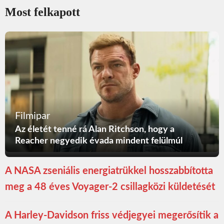
Most felkapott
Filmipar
Az életét tenné rá Alan Ritchson, hogy a
Reacher negyedik évada mindent felülmúl
A NASA zseniális energiatrükkel hosszabbította
meg a 48 éves Voyager-2 csillagközi küldetését
A Harley-Davidson friss védjegyei megerősítik a