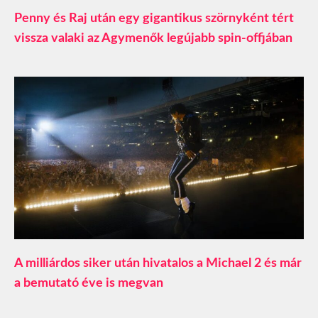
Penny és Raj után egy gigantikus szörnyként tért
vissza valaki az Agymenők legújabb spin-offjában
A milliárdos siker után hivatalos a Michael 2 és már
a bemutató éve is megvan