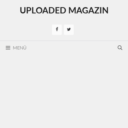
Kilépés
UPLOADED MAGAZIN
a
tartalomba
MENÜ