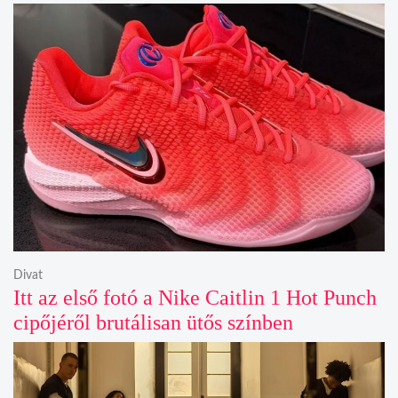
Divat
Itt az első fotó a Nike Caitlin 1 Hot Punch
cipőjéről brutálisan ütős színben