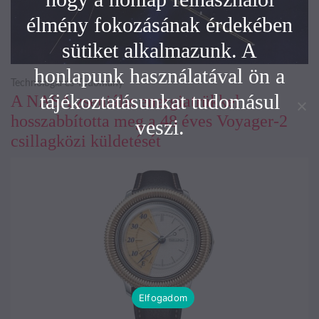
élmény fokozásának érdekében
sütiket alkalmazunk. A
honlapunk használatával ön a
Technológia és Tudomány
tájékoztatásunkat tudomásul
A NASA zseniális energiatrükkel
hosszabbította meg a 48 éves Voyager-2
veszi.
csillagközi küldetését
Elfogadom