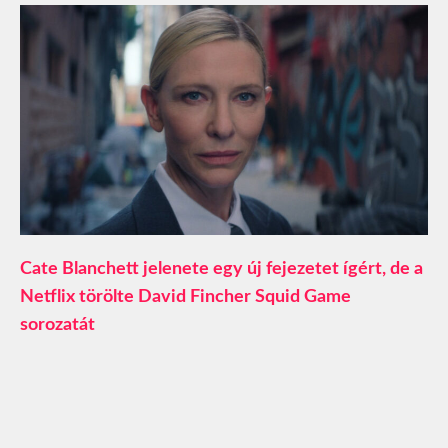
Cate Blanchett jelenete egy új fejezetet ígért, de a
Netflix törölte David Fincher Squid Game
sorozatát