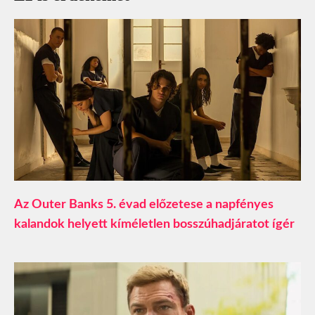
Az Outer Banks 5. évad előzetese a napfényes
kalandok helyett kíméletlen bosszúhadjáratot ígér