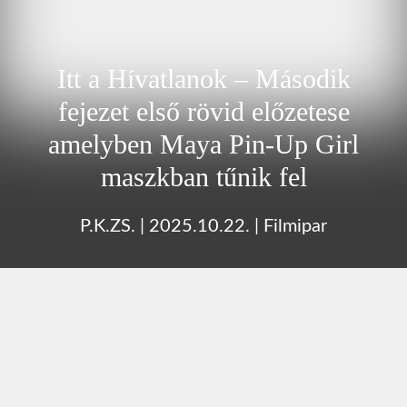
Itt a Hívatlanok – Második
fejezet első rövid előzetese
amelyben Maya Pin-Up Girl
maszkban tűnik fel
P.K.ZS.
|
2025.10.22.
|
Filmipar