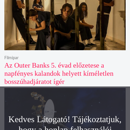
Filmipar
Az Outer Banks 5. évad előzetese a
napfényes kalandok helyett kíméletlen
bosszúhadjáratot ígér
Kedves Látogató! Tájékoztatjuk,
hogy a honlap felhasználói