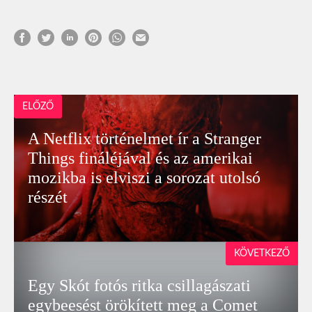
ELŐZŐ
A Netflix történelmet ír a Stranger
Things fináléjával és az amerikai
mozikba is elviszi a sorozat utolsó
részét
KÖVETKEZŐ
Egy Skót fotós ritka csillagászati
egybeesést örökített meg a Comet