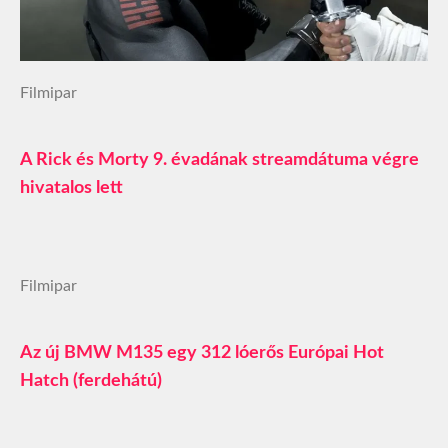
Filmipar
A Rick és Morty 9. évadának streamdátuma végre
hivatalos lett
Filmipar
Az új BMW M135 egy 312 lóerős Európai Hot
Hatch (ferdehátú)