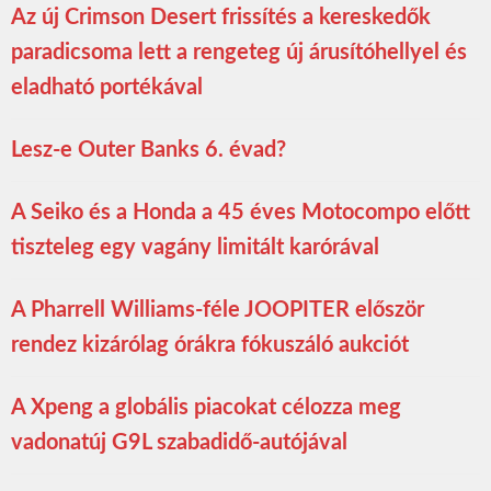
Az új Crimson Desert frissítés a kereskedők
paradicsoma lett a rengeteg új árusítóhellyel és
eladható portékával
Lesz-e Outer Banks 6. évad?
A Seiko és a Honda a 45 éves Motocompo előtt
tiszteleg egy vagány limitált karórával
A Pharrell Williams-féle JOOPITER először
rendez kizárólag órákra fókuszáló aukciót
A Xpeng a globális piacokat célozza meg
vadonatúj G9L szabadidő-autójával