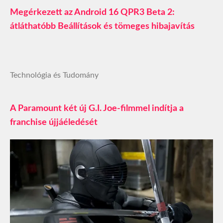
Megérkezett az Android 16 QPR3 Beta 2:
átláthatóbb Beállítások és tömeges hibajavítás
Technológia és Tudomány
A Paramount két új G.I. Joe-filmmel indítja a
franchise újjáéledését