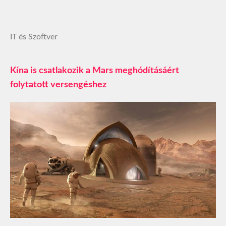
IT és Szoftver
Kína is csatlakozik a Mars meghódításáért
folytatott versengéshez