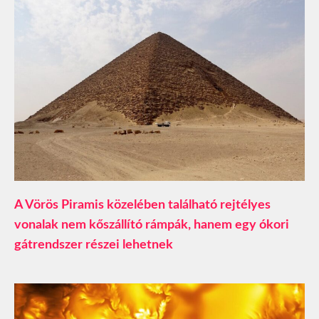
A Vörös Piramis közelében található rejtélyes
vonalak nem kőszállító rámpák, hanem egy ókori
gátrendszer részei lehetnek