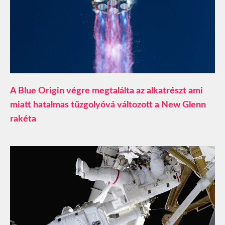
A Blue Origin végre megtalálta az alkatrészt ami
miatt hatalmas tűzgolyóvá változott a New Glenn
rakéta