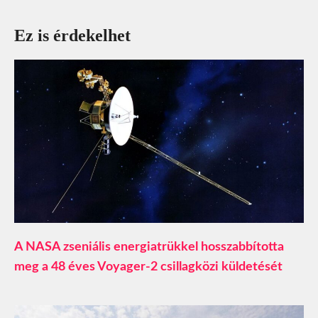
Ez is érdekelhet
A NASA zseniális energiatrükkel hosszabbította
meg a 48 éves Voyager-2 csillagközi küldetését