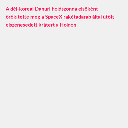
A dél-koreai Danuri holdszonda elsőként
örökítette meg a SpaceX rakétadarab által ütött
elszenesedett krátert a Holdon