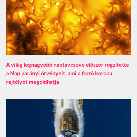
A világ legnagyobb naptávcsöve először rögzítette
a Nap parányi örvényeit, ami a forró korona
rejtélyét megoldhatja