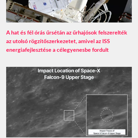
A hat és fél órás űrsétán az űrhajósok felszerelték
az utolsó rögzítőszerkezetet, amivel az ISS
energiafejlesztése a célegyenesbe fordult