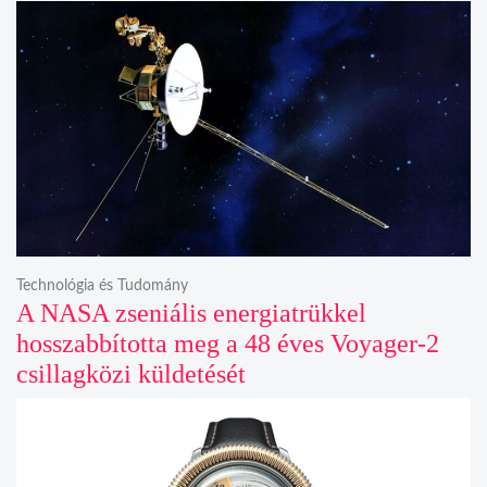
Technológia és Tudomány
A NASA zseniális energiatrükkel
hosszabbította meg a 48 éves Voyager-2
csillagközi küldetését