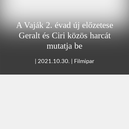
A Vaják 2. évad új előzetese
Geralt és Ciri közös harcát
mutatja be
|
2021.10.30.
|
Filmipar