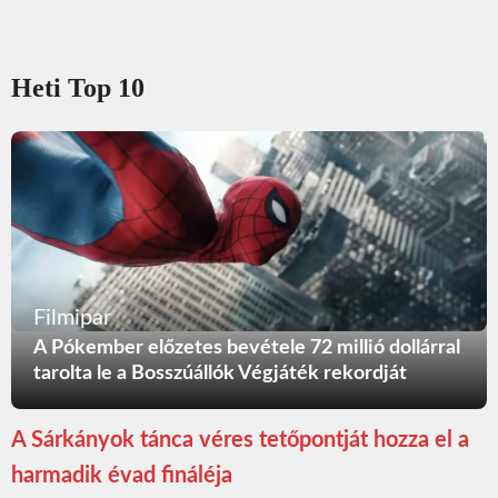
Heti Top 10
Filmipar
A Pókember előzetes bevétele 72 millió dollárral
tarolta le a Bosszúállók Végjáték rekordját
A Sárkányok tánca véres tetőpontját hozza el a
harmadik évad fináléja