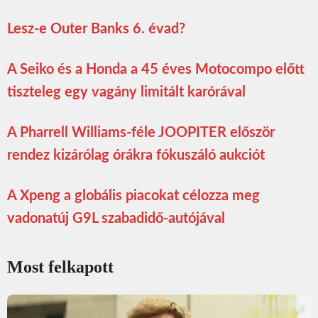
Lesz-e Outer Banks 6. évad?
A Seiko és a Honda a 45 éves Motocompo előtt
tiszteleg egy vagány limitált karórával
A Pharrell Williams-féle JOOPITER először
rendez kizárólag órákra fókuszáló aukciót
A Xpeng a globális piacokat célozza meg
vadonatúj G9L szabadidő-autójával
Most felkapott