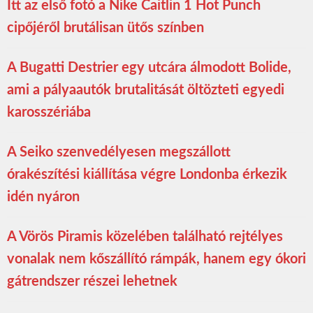
Itt az első fotó a Nike Caitlin 1 Hot Punch
cipőjéről brutálisan ütős színben
A Bugatti Destrier egy utcára álmodott Bolide,
ami a pályaautók brutalitását öltözteti egyedi
karosszériába
A Seiko szenvedélyesen megszállott
órakészítési kiállítása végre Londonba érkezik
idén nyáron
A Vörös Piramis közelében található rejtélyes
vonalak nem kőszállító rámpák, hanem egy ókori
gátrendszer részei lehetnek