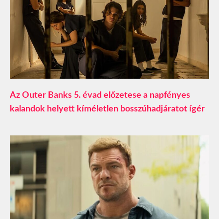
Az Outer Banks 5. évad előzetese a napfényes
kalandok helyett kíméletlen bosszúhadjáratot ígér