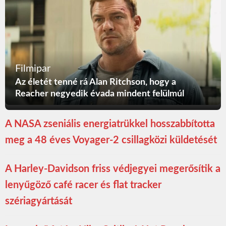
Filmipar
Az életét tenné rá Alan Ritchson, hogy a
Reacher negyedik évada mindent felülmúl
A NASA zseniális energiatrükkel hosszabbította
meg a 48 éves Voyager-2 csillagközi küldetését
A Harley-Davidson friss védjegyei megerősítik a
lenyűgöző café racer és flat tracker
szériagyártását