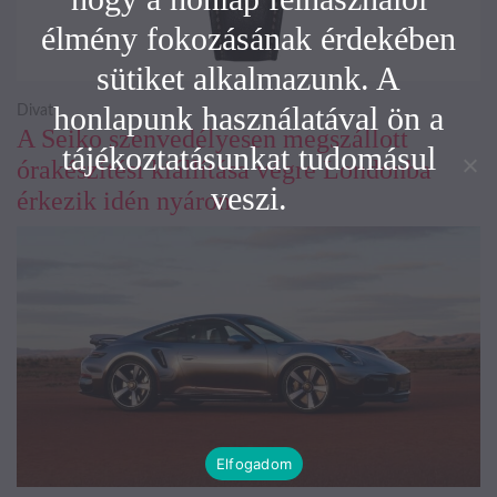
élmény fokozásának érdekében
sütiket alkalmazunk. A
honlapunk használatával ön a
Divat
A Seiko szenvedélyesen megszállott
tájékoztatásunkat tudomásul
órakészítési kiállítása végre Londonba
veszi.
érkezik idén nyáron
Elfogadom