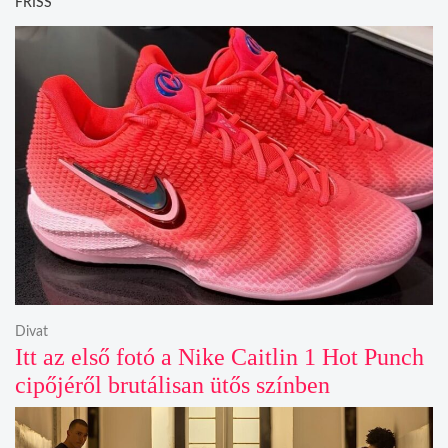
FRISS
Divat
Itt az első fotó a Nike Caitlin 1 Hot Punch
cipőjéről brutálisan ütős színben