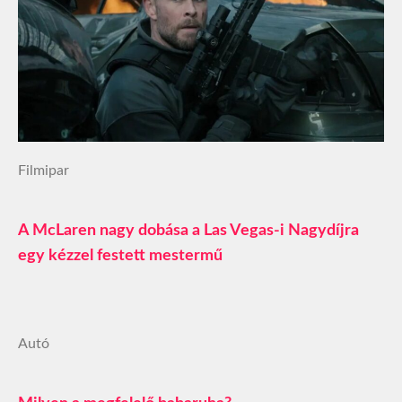
Filmipar
A McLaren nagy dobása a Las Vegas-i Nagydíjra
egy kézzel festett mestermű
Autó