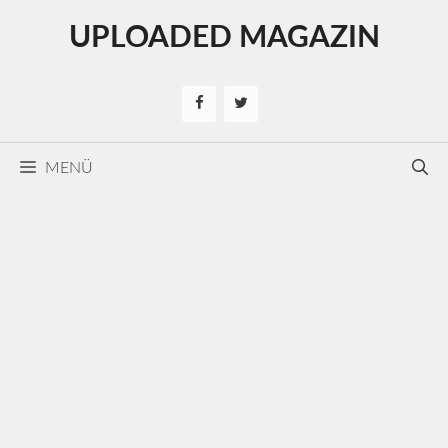
Kilépés
UPLOADED MAGAZIN
a
tartalomba
MENÜ