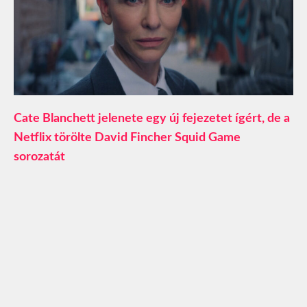
Cate Blanchett jelenete egy új fejezetet ígért, de a
Netflix törölte David Fincher Squid Game
sorozatát