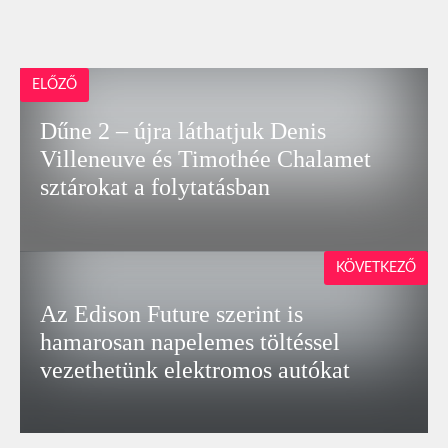
ELŐZŐ
Dűne 2 – újra láthatjuk Denis
Villeneuve és Timothée Chalamet
sztárokat a folytatásban
KÖVETKEZŐ
Az Edison Future szerint is
hamarosan napelemes töltéssel
vezethetünk elektromos autókat