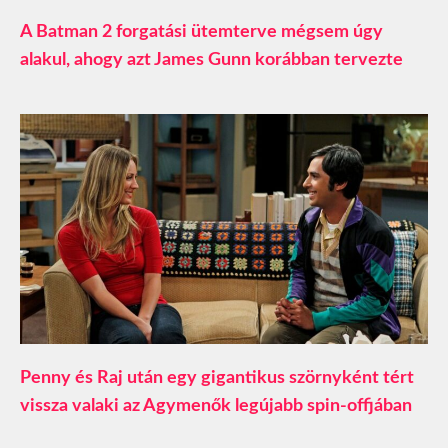
A Batman 2 forgatási ütemterve mégsem úgy
alakul, ahogy azt James Gunn korábban tervezte
Penny és Raj után egy gigantikus szörnyként tért
vissza valaki az Agymenők legújabb spin-offjában