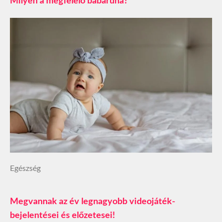
Milyen a megfelelő babaruha?
Egészség
Megvannak az év legnagyobb videojáték-
bejelentései és előzetesei!