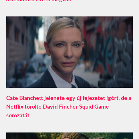
Cate Blanchett jelenete egy új fejezetet ígért, de a
Netflix törölte David Fincher Squid Game
sorozatát