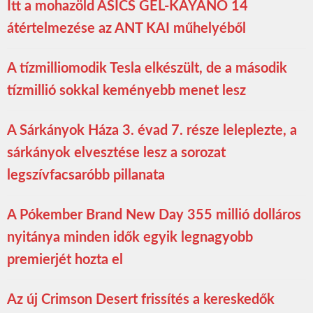
Itt a mohazöld ASICS GEL-KAYANO 14
átértelmezése az ANT KAI műhelyéből
A tízmilliomodik Tesla elkészült, de a második
tízmillió sokkal keményebb menet lesz
A Sárkányok Háza 3. évad 7. része leleplezte, a
sárkányok elvesztése lesz a sorozat
legszívfacsaróbb pillanata
A Pókember Brand New Day 355 millió dolláros
nyitánya minden idők egyik legnagyobb
premierjét hozta el
Az új Crimson Desert frissítés a kereskedők