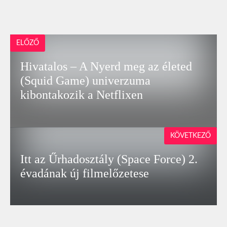
ELŐZŐ
Hivatalos – A Nyerd meg az életed
(Squid Game) univerzuma
kibontakozik a Netflixen
KÖVETKEZŐ
Itt az Űrhadosztály (Space Force) 2.
évadának új filmelőzetese