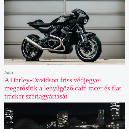
Autó
A Harley-Davidson friss védjegyei
megerősítik a lenyűgöző café racer és flat
tracker szériagyártását