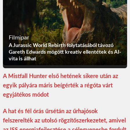
Filmipar
A Jurassic World Rebirth folytatásából távozó
Gareth Edwards mögött kreatív ellentétek és AI-
vita is állhat
A Mistfall Hunter első hetének sikere után az
egyik pályára máris beígérték a régóta várt
egyjátékos módot
A hat és fél órás űrsétán az űrhajósok
felszerelték az utolsó rögzítőszerkezetet, amivel
az ISS energiafejlesztése a célegyenesbe fordult