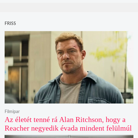
FRISS
Filmipar
Az életét tenné rá Alan Ritchson, hogy a
Reacher negyedik évada mindent felülmúl