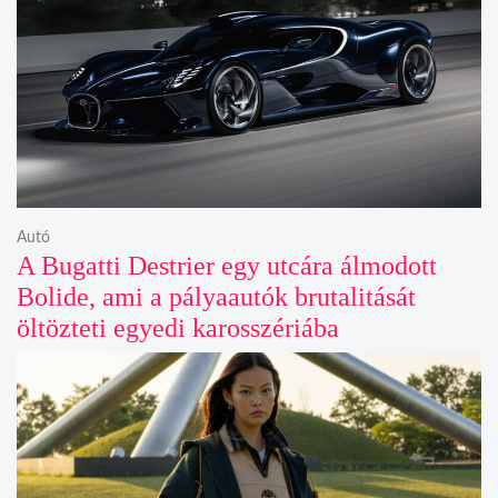
Autó
A Bugatti Destrier egy utcára álmodott
Bolide, ami a pályaautók brutalitását
öltözteti egyedi karosszériába