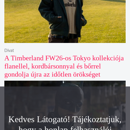
Divat
A Timberland FW26-os Tokyo kollekciója
flanellel, kordbársonnyal és bőrrel
gondolja újra az időtlen örökséget
Kedves Látogató! Tájékoztatjuk,
hogy a honlap felhasználói