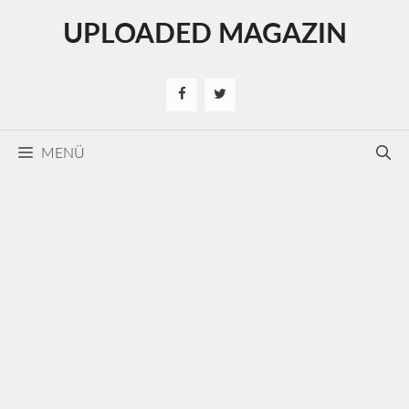
Kilépés
UPLOADED MAGAZIN
a
tartalomba
MENÜ