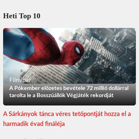
Heti Top 10
Filmipar
A Pókember előzetes bevétele 72 millió dollárral
tarolta le a Bosszúállók Végjáték rekordját
A Sárkányok tánca véres tetőpontját hozza el a
harmadik évad fináléja