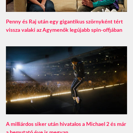
Penny és Raj után egy gigantikus szörnyként tért
vissza valaki az Agymenők legújabb spin-offjában
A milliárdos siker után hivatalos a Michael 2 és már
a bemutató éve is megvan