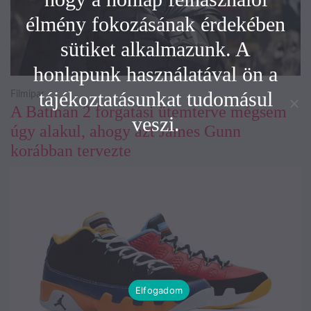
élmény fokozásának érdekében
sütiket alkalmazunk. A
honlapunk használatával ön a
tájékoztatásunkat tudomásul
Filmipar
A Batman 2 forgatási ütemterve mégsem
veszi.
úgy alakul, ahogy azt James Gunn
korábban tervezte
Elfogadom