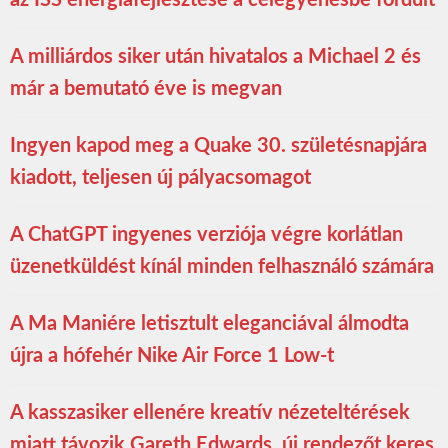
A milliárdos siker után hivatalos a Michael 2 és
már a bemutató éve is megvan
Ingyen kapod meg a Quake 30. születésnapjára
kiadott, teljesen új pályacsomagot
A ChatGPT ingyenes verziója végre korlátlan
üzenetküldést kínál minden felhasználó számára
A Ma Maniére letisztult eleganciával álmodta
újra a hófehér Nike Air Force 1 Low-t
A kasszasiker ellenére kreatív nézeteltérések
miatt távozik Gareth Edwards, új rendezőt keres