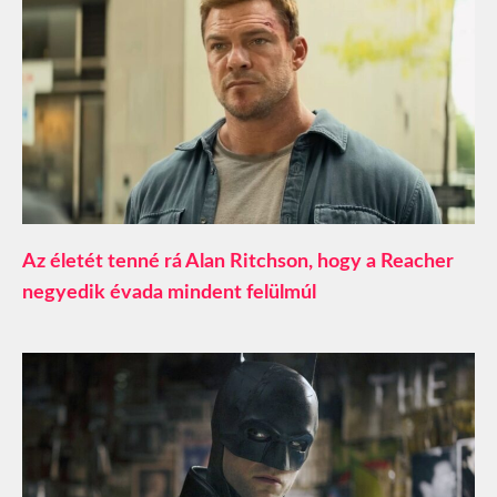
Az életét tenné rá Alan Ritchson, hogy a Reacher
negyedik évada mindent felülmúl