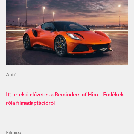
Autó
Itt az első előzetes a Reminders of Him – Emlékek
róla filmadaptációról
Filmipar