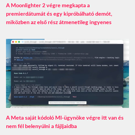
A Moonlighter 2 végre megkapta a
premierdátumát és egy kipróbálható demót,
miközben az első rész átmenetileg ingyenes
A Meta saját kódoló MI-ügynöke végre itt van és
nem fél belenyúlni a fájljaidba