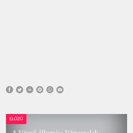
ELŐZŐ
A Végső állomás: Vérvonalak