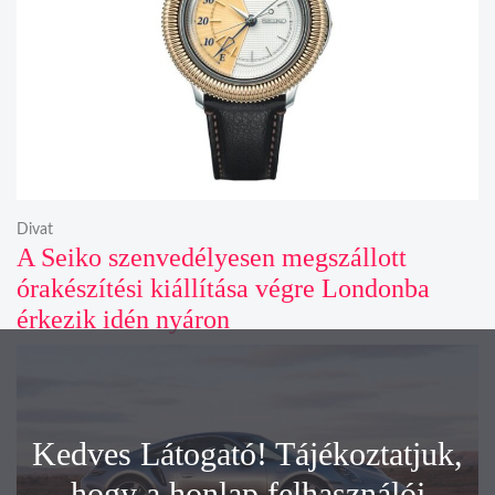
Divat
A Seiko szenvedélyesen megszállott
órakészítési kiállítása végre Londonba
érkezik idén nyáron
Kedves Látogató! Tájékoztatjuk,
hogy a honlap felhasználói