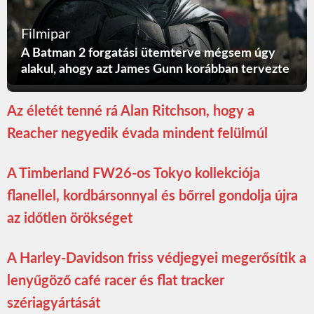
Filmipar
A Batman 2 forgatási ütemterve mégsem úgy
alakul, ahogy azt James Gunn korábban tervezte
Az életét tenné rá Alan Ritchson, hogy a
Reacher negyedik évada mindent felülmúl
A Timberland FW26-os Tokyo kollekciója
flanellel, kordbársonnyal és bőrrel gondolja újra
az időtlen örökséget
A Harley-Davidson friss védjegyei megerősítik a
lenyűgöző café racer és flat tracker
szériagyártását