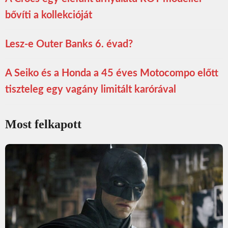
bővíti a kollekcióját
Lesz-e Outer Banks 6. évad?
A Seiko és a Honda a 45 éves Motocompo előtt
tiszteleg egy vagány limitált karórával
Most felkapott