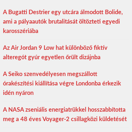
A Bugatti Destrier egy utcára álmodott Bolide,
ami a pályaautók brutalitását öltözteti egyedi
karosszériába
Az Air Jordan 9 Low hat különböző fiktív
alteregót gyúr egyetlen őrült dizájnba
A Seiko szenvedélyesen megszállott
órakészítési kiállítása végre Londonba érkezik
idén nyáron
A NASA zseniális energiatrükkel hosszabbította
meg a 48 éves Voyager-2 csillagközi küldetését