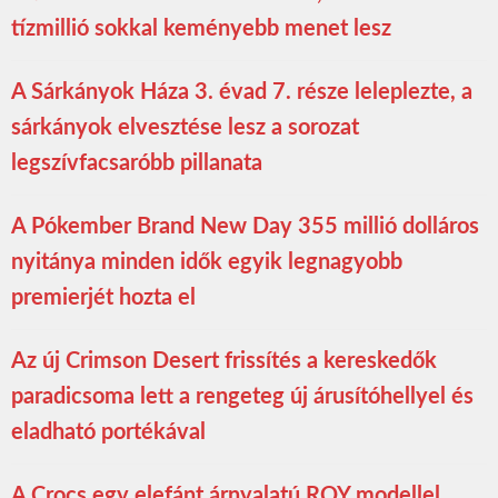
tízmillió sokkal keményebb menet lesz
A Sárkányok Háza 3. évad 7. része leleplezte, a
sárkányok elvesztése lesz a sorozat
legszívfacsaróbb pillanata
A Pókember Brand New Day 355 millió dolláros
nyitánya minden idők egyik legnagyobb
premierjét hozta el
Az új Crimson Desert frissítés a kereskedők
paradicsoma lett a rengeteg új árusítóhellyel és
eladható portékával
A Crocs egy elefánt árnyalatú ROY modellel