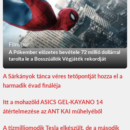
Filmipar
A Pókember előzetes bevétele 72 millió dollárral
tarolta le a Bosszúállók Végjáték rekordját
A Sárkányok tánca véres tetőpontját hozza el a
harmadik évad fináléja
Itt a mohazöld ASICS GEL-KAYANO 14
átértelmezése az ANT KAI műhelyéből
A tízmilliomodik Tesla elkészült, de a második