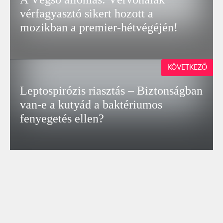
vérfagyasztó sikert hozott a
mozikban a premier-hétvégéjén!
KÖVETKEZŐ
Leptospirózis riasztás – Biztonságban
van-e a kutyád a baktériumos
fenyegetés ellen?