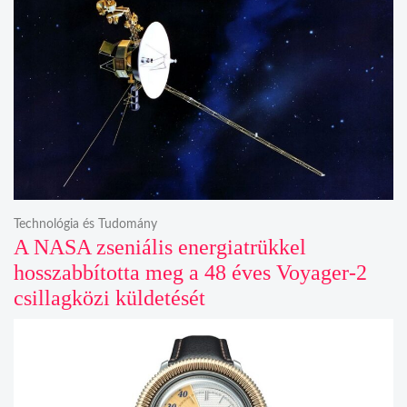
Technológia és Tudomány
A NASA zseniális energiatrükkel
hosszabbította meg a 48 éves Voyager-2
csillagközi küldetését