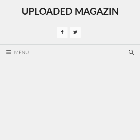
Kilépés
UPLOADED MAGAZIN
a
tartalomba
MENÜ