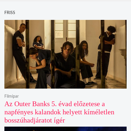
FRISS
Filmipar
Az Outer Banks 5. évad előzetese a
napfényes kalandok helyett kíméletlen
bosszúhadjáratot ígér