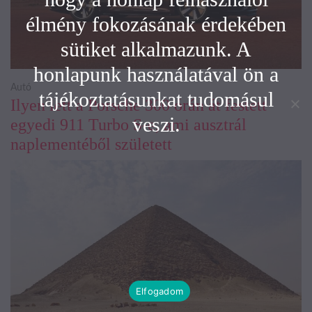
élmény fokozásának érdekében
sütiket alkalmazunk. A
honlapunk használatával ön a
Autó
tájékoztatásunkat tudomásul
Ilyen lett a Porsche 300 órán át festett
veszi.
egyedi 911 Turbo S-e, ami ausztrál
naplementéből született
Elfogadom