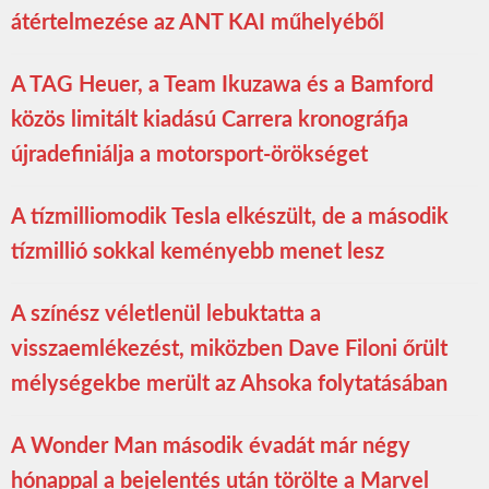
átértelmezése az ANT KAI műhelyéből
A TAG Heuer, a Team Ikuzawa és a Bamford
közös limitált kiadású Carrera kronográfja
újradefiniálja a motorsport-örökséget
A tízmilliomodik Tesla elkészült, de a második
tízmillió sokkal keményebb menet lesz
A színész véletlenül lebuktatta a
visszaemlékezést, miközben Dave Filoni őrült
mélységekbe merült az Ahsoka folytatásában
A Wonder Man második évadát már négy
hónappal a bejelentés után törölte a Marvel