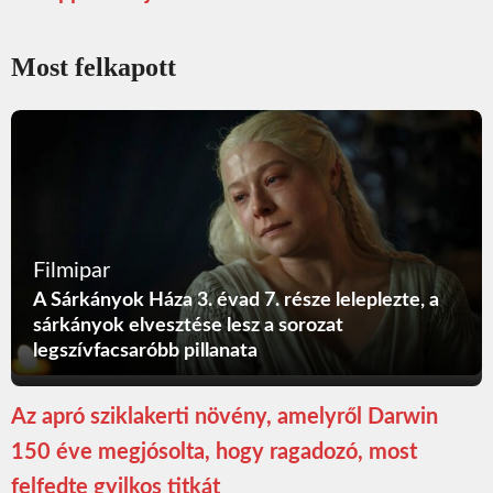
Most felkapott
Filmipar
A Sárkányok Háza 3. évad 7. része leleplezte, a
sárkányok elvesztése lesz a sorozat
legszívfacsaróbb pillanata
Az apró sziklakerti növény, amelyről Darwin
150 éve megjósolta, hogy ragadozó, most
felfedte gyilkos titkát