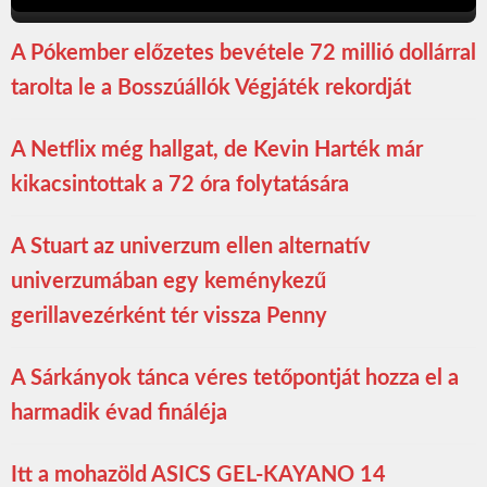
A Pókember előzetes bevétele 72 millió dollárral
tarolta le a Bosszúállók Végjáték rekordját
A Netflix még hallgat, de Kevin Harték már
kikacsintottak a 72 óra folytatására
A Stuart az univerzum ellen alternatív
univerzumában egy keménykezű
gerillavezérként tér vissza Penny
A Sárkányok tánca véres tetőpontját hozza el a
harmadik évad fináléja
Itt a mohazöld ASICS GEL-KAYANO 14