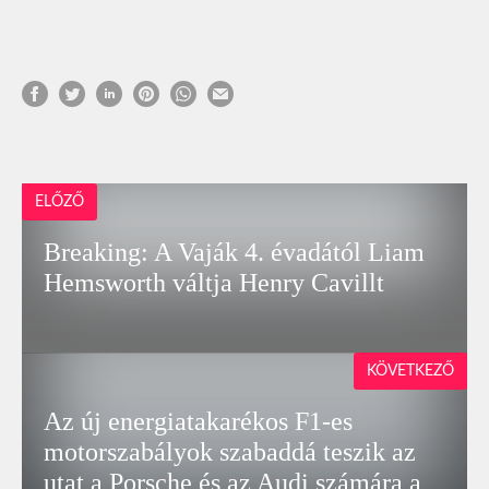
ELŐZŐ
Breaking: A Vaják 4. évadától Liam
Hemsworth váltja Henry Cavillt
KÖVETKEZŐ
Az új energiatakarékos F1-es
motorszabályok szabaddá teszik az
utat a Porsche és az Audi számára a