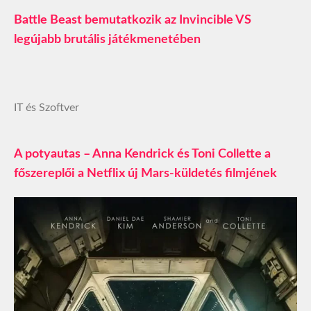
Battle Beast bemutatkozik az Invincible VS
legújabb brutális játékmenetében
IT és Szoftver
A potyautas – Anna Kendrick és Toni Collette a
főszereplői a Netflix új Mars-küldetés filmjének