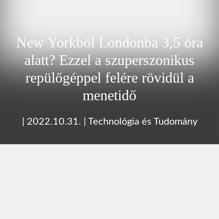
New Yorkból Londonba 3,5 óra
alatt? Ezzel a szuperszonikus
repülőgéppel felére rövidül a
menetidő
|
2022.10.31.
|
Technológia és Tudomány