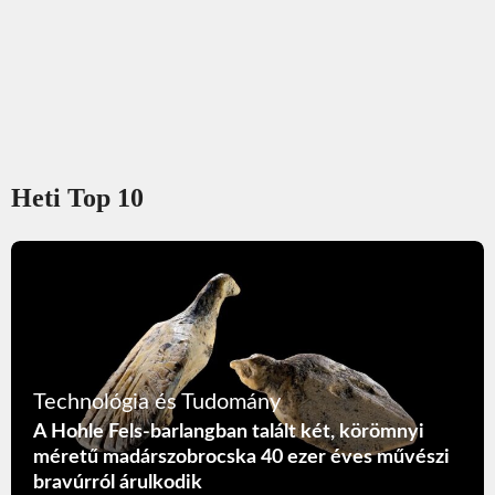
Heti Top 10
Technológia és Tudomány
A Hohle Fels-barlangban talált két, körömnyi
méretű madárszobrocska 40 ezer éves művészi
bravúrról árulkodik