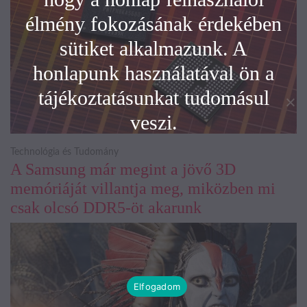
élmény fokozásának érdekében
sütiket alkalmazunk. A
honlapunk használatával ön a
tájékoztatásunkat tudomásul
veszi.
Technológia és Tudomány
A Samsung már megint a jövő 3D
memóriáját villantja meg, miközben mi
csak olcsó DDR5-öt akarunk
Elfogadom