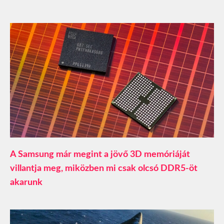
A Samsung már megint a jövő 3D memóriáját
villantja meg, miközben mi csak olcsó DDR5-öt
akarunk