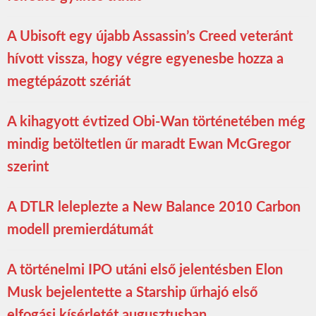
A Ubisoft egy újabb Assassin’s Creed veteránt
hívott vissza, hogy végre egyenesbe hozza a
megtépázott szériát
A kihagyott évtized Obi-Wan történetében még
mindig betöltetlen űr maradt Ewan McGregor
szerint
A DTLR leleplezte a New Balance 2010 Carbon
modell premierdátumát
A történelmi IPO utáni első jelentésben Elon
Musk bejelentette a Starship űrhajó első
elfogási kísérletét augusztusban