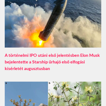
A történelmi IPO utáni első jelentésben Elon Musk
bejelentette a Starship űrhajó első elfogási
kísérletét augusztusban