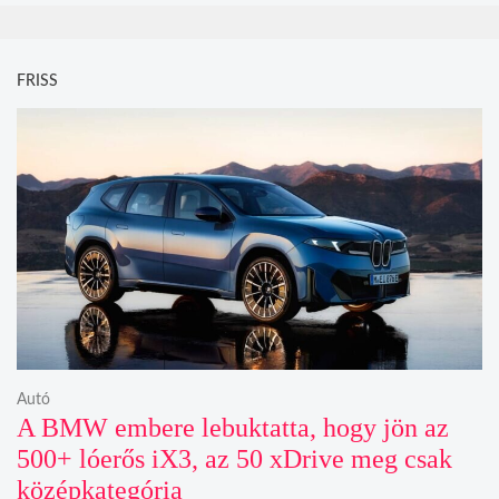
FRISS
Autó
A BMW embere lebuktatta, hogy jön az
500+ lóerős iX3, az 50 xDrive meg csak
középkategória