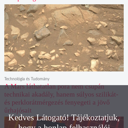
Technológia és Tudomány
A Mars láthatatlan pora nem csupán
technikai akadály, hanem súlyos szilikát-
és perklorátmérgezés fenyegeti a jövő
űrhajósait
Kedves Látogató! Tájékoztatjuk,
hogy a honlap felhasználói