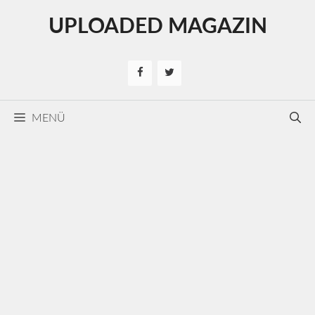
Kilépés
UPLOADED MAGAZIN
a
tartalomba
MENÜ