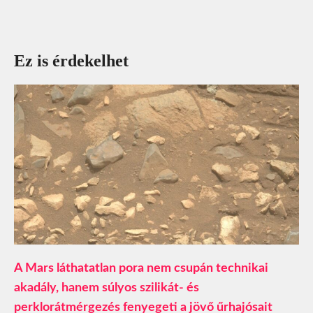
Ez is érdekelhet
A Mars láthatatlan pora nem csupán technikai
akadály, hanem súlyos szilikát- és
perklorátmérgezés fenyegeti a jövő űrhajósait