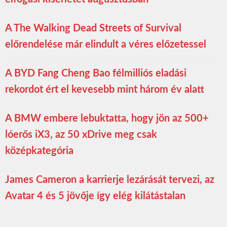
A The Walking Dead Streets of Survival
előrendelése már elindult a véres előzetessel
A BYD Fang Cheng Bao félmilliós eladási
rekordot ért el kevesebb mint három év alatt
A BMW embere lebuktatta, hogy jön az 500+
lóerős iX3, az 50 xDrive meg csak
középkategória
James Cameron a karrierje lezárását tervezi, az
Avatar 4 és 5 jövője így elég kilátástalan