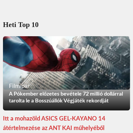
Heti Top 10
Filmipar
A Pókember előzetes bevétele 72 millió dollárral
tarolta le a Bosszúállók Végjáték rekordját
Itt a mohazöld ASICS GEL-KAYANO 14
átértelmezése az ANT KAI műhelyéből