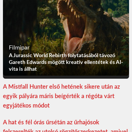
Filmipar
A Jurassic World Rebirth folytatásából távozó
Gareth Edwards mögött kreatív ellentétek és AI-
vita is állhat
A Mistfall Hunter első hetének sikere után az
egyik pályára máris beígérték a régóta várt
egyjátékos módot
A hat és fél órás űrsétán az űrhajósok
felszerelték az utolsó rögzítőszerkezetet, amivel