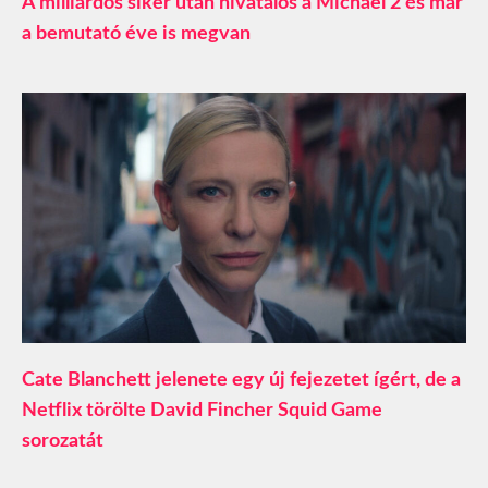
A milliárdos siker után hivatalos a Michael 2 és már
a bemutató éve is megvan
Cate Blanchett jelenete egy új fejezetet ígért, de a
Netflix törölte David Fincher Squid Game
sorozatát