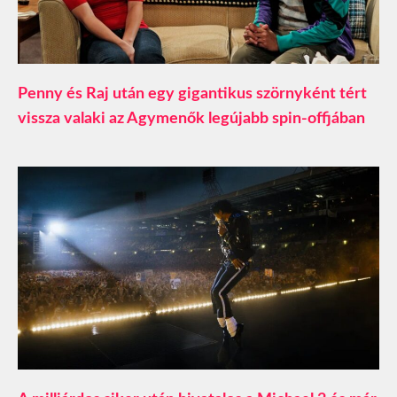
Penny és Raj után egy gigantikus szörnyként tért
vissza valaki az Agymenők legújabb spin-offjában