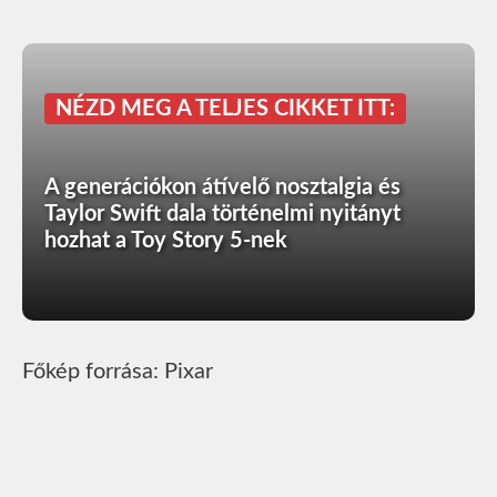
NÉZD MEG A TELJES CIKKET ITT:
A generációkon átívelő nosztalgia és
Taylor Swift dala történelmi nyitányt
hozhat a Toy Story 5-nek
Főkép forrása: Pixar