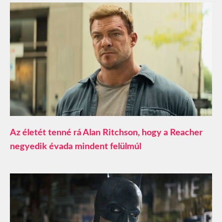
Az életét tenné rá Alan Ritchson, hogy a Reacher
negyedik évada mindent felülmúl