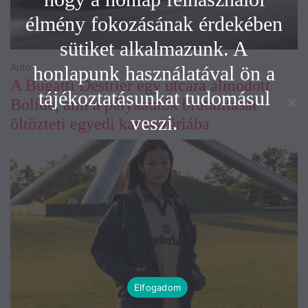
élmény fokozásának érdekében
sütiket alkalmazunk. A
honlapunk használatával ön a
Autó
A Bugatti Destrier egy utcára álmodott
tájékoztatásunkat tudomásul
Bolide, ami a pályaautók brutalitását
veszi.
öltözteti egyedi karosszériába
Elfogadom