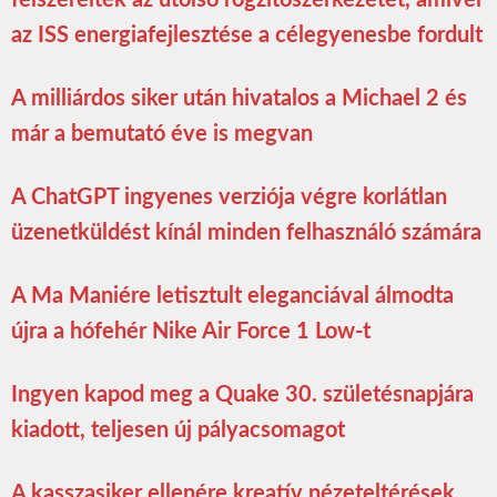
az ISS energiafejlesztése a célegyenesbe fordult
A milliárdos siker után hivatalos a Michael 2 és
már a bemutató éve is megvan
A ChatGPT ingyenes verziója végre korlátlan
üzenetküldést kínál minden felhasználó számára
A Ma Maniére letisztult eleganciával álmodta
újra a hófehér Nike Air Force 1 Low-t
Ingyen kapod meg a Quake 30. születésnapjára
kiadott, teljesen új pályacsomagot
A kasszasiker ellenére kreatív nézeteltérések