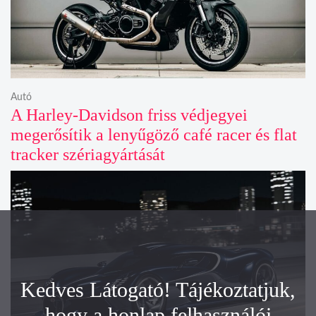
Autó
A Harley-Davidson friss védjegyei
megerősítik a lenyűgöző café racer és flat
tracker szériagyártását
Kedves Látogató! Tájékoztatjuk,
hogy a honlap felhasználói