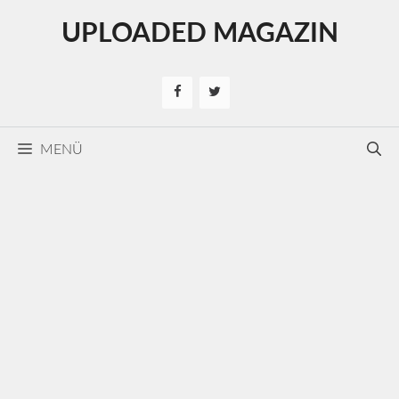
Kilépés
UPLOADED MAGAZIN
a
tartalomba
MENÜ