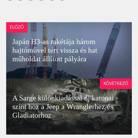
ELŐZŐ
Japán H3-as rakétája három
hajtóművel tért vissza és hat
műholdat állított pályára
KÖVETKEZŐ
A Sarge különkiadással új katonai
színt hoz a Jeep a Wranglerhez és
Gladiatorhoz