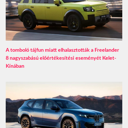
A tomboló tájfun miatt elhalasztották a Freelander
8 nagyszabású előértékesítési eseményét Kelet-
Kínában