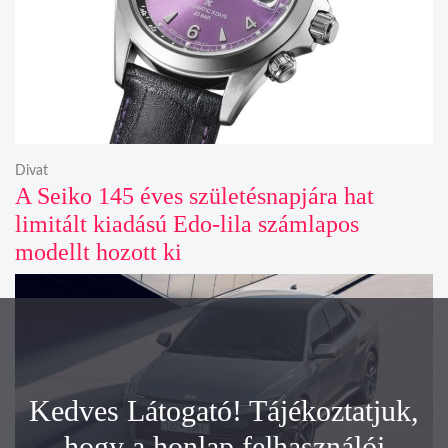
Divat
A Seiko 145 éves születésnapjára hat
limitált kiadású Edo-lila számlapos
modellt hozott ki
Kedves Látogató! Tájékoztatjuk,
hogy a honlap felhasználói