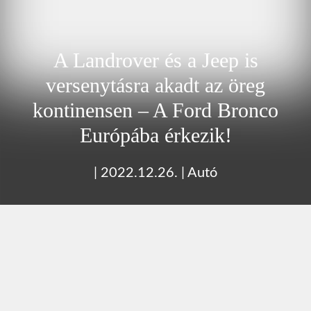
A Landrover és a Jeep is
versenytásra akadt az öreg
kontinensen – A Ford Bronco
Európába érkezik!
|
2022.12.26.
|
Autó