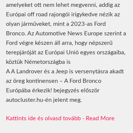
amelyeket ott nem lehet megvenni, addig az
Európai off road rajongói irigykedve nézik az
olyan járműveket, mint a 2023-as Ford
Bronco. Az Automotive News Europe szerint a
Ford végre készen áll arra, hogy népszerű
terepjáróját az Európai Unió egyes országaiba,
köztük Németországba is
A A Landrover és a Jeep is versenytásra akadt
az öreg kontinensen – A Ford Bronco
Európába érkezik! bejegyzés először
autocluster.hu-én jelent meg.
Read More