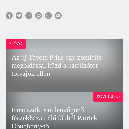
ELŐZŐ
Az új Toyota Prius egy zseniális
megoldással küzd a katalizátor
tolvajok ellen
KÖVETKEZŐ
Fantasztikusan lenyűgöző
fészekházak élő fákból Patrick
Dougherty-től