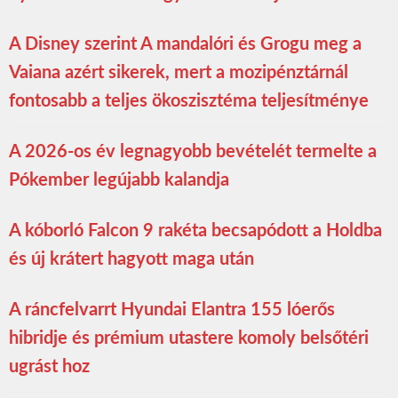
A Disney szerint A mandalóri és Grogu meg a
Vaiana azért sikerek, mert a mozipénztárnál
fontosabb a teljes ökoszisztéma teljesítménye
A 2026-os év legnagyobb bevételét termelte a
Pókember legújabb kalandja
A kóborló Falcon 9 rakéta becsapódott a Holdba
és új krátert hagyott maga után
A ráncfelvarrt Hyundai Elantra 155 lóerős
hibridje és prémium utastere komoly belsőtéri
ugrást hoz