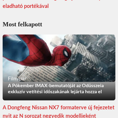
eladható portékával
Most felkapott
Filmipar
A Pókember IMAX-bemutatóját az Odüsszeia
exkluzív vetítési időszakának lejárta hozza el
A Dongfeng Nissan NX7 formaterve új fejezetet
nyit az N sorozat negyedik modelljeként