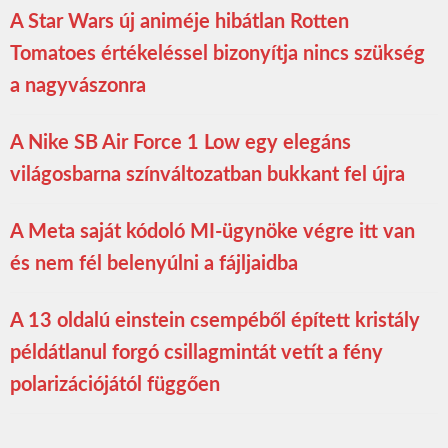
A Star Wars új animéje hibátlan Rotten
Tomatoes értékeléssel bizonyítja nincs szükség
a nagyvászonra
A Nike SB Air Force 1 Low egy elegáns
világosbarna színváltozatban bukkant fel újra
A Meta saját kódoló MI-ügynöke végre itt van
és nem fél belenyúlni a fájljaidba
A 13 oldalú einstein csempéből épített kristály
példátlanul forgó csillagmintát vetít a fény
polarizációjától függően