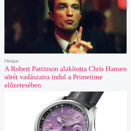
Filmipar
A Robert Pattinson alakította Chris Hansen
sötét vadászatra indul a Primetime
előzetesében