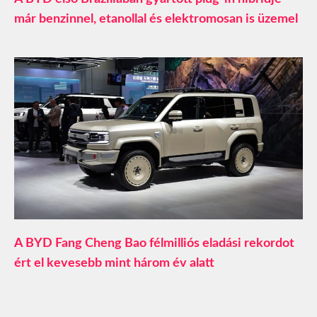
már benzinnel, etanollal és elektromosan is üzemel
A BYD Fang Cheng Bao félmilliós eladási rekordot
ért el kevesebb mint három év alatt