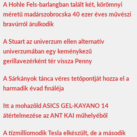
A Hohle Fels-barlangban talált két, körömnyi
méretű madárszobrocska 40 ezer éves művészi
bravúrról árulkodik
A Stuart az univerzum ellen alternatív
univerzumában egy keménykezű
gerillavezérként tér vissza Penny
A Sárkányok tánca véres tetőpontját hozza el a
harmadik évad fináléja
Itt a mohazöld ASICS GEL-KAYANO 14
átértelmezése az ANT KAI műhelyéből
A tízmilliomodik Tesla elkészült, de a második