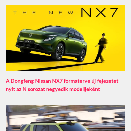
A Dongfeng Nissan NX7 formaterve új fejezetet
nyit az N sorozat negyedik modelljeként