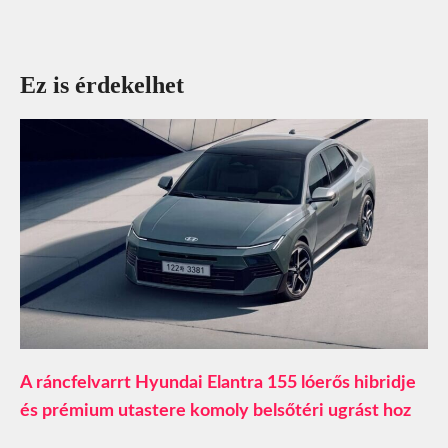
Ez is érdekelhet
A ráncfelvarrt Hyundai Elantra 155 lóerős hibridje
és prémium utastere komoly belsőtéri ugrást hoz