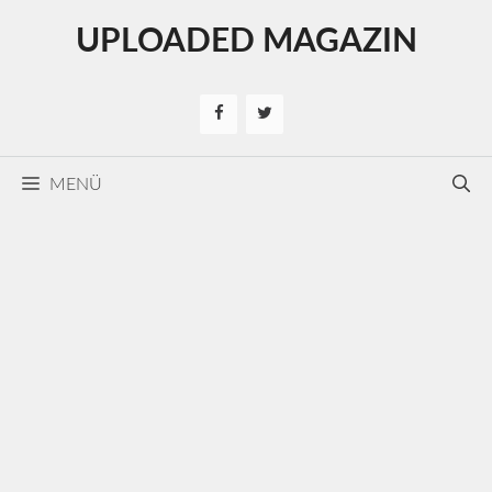
Kilépés
UPLOADED MAGAZIN
a
tartalomba
MENÜ