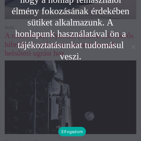
élmény fokozásának érdekében
sütiket alkalmazunk. A
Autó
honlapunk használatával ön a
A ráncfelvarrt Hyundai Elantra 155 lóerős
tájékoztatásunkat tudomásul
hibridje és prémium utastere komoly
belsőtéri ugrást hoz
veszi.
Elfogadom