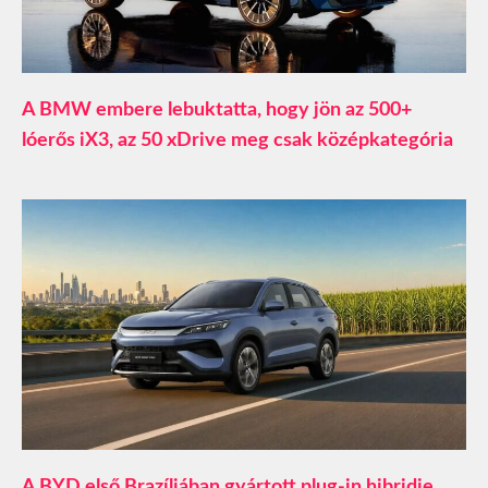
A BMW embere lebuktatta, hogy jön az 500+
lóerős iX3, az 50 xDrive meg csak középkategória
A BYD első Brazíliában gyártott plug-in hibridje