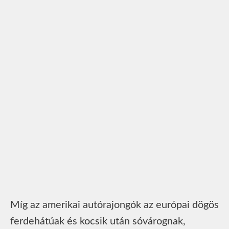
Míg az amerikai autórajongók az európai dögös
ferdehátúak és kocsik után sóvárognak,