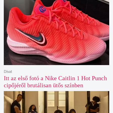
Divat
Itt az első fotó a Nike Caitlin 1 Hot Punch
cipőjéről brutálisan ütős színben