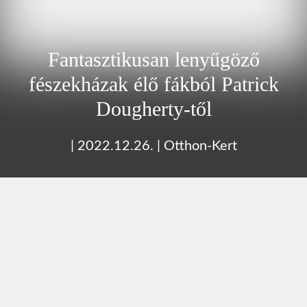
Fantasztikusan lenyűgöző
fészekházak élő fákból Patrick
Dougherty-től
|
2022.12.26.
|
Otthon-Kert