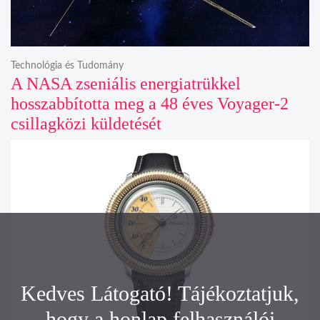
Technológia és Tudomány
A NASA zseniális energiatrükkel
hosszabbította meg a 48 éves Voyager-2
csillagközi küldetését
Kedves Látogató! Tájékoztatjuk,
hogy a honlap felhasználói