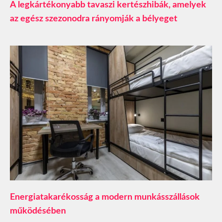
A legkártékonyabb tavaszi kertészhibák, amelyek
az egész szezonodra rányomják a bélyeget
​Energiatakarékosság a modern munkásszállások
működésében