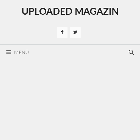
Kilépés
UPLOADED MAGAZIN
a
tartalomba
MENÜ