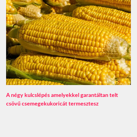
A négy kulcslépés amelyekkel garantáltan telt
csövű csemegekukoricát termesztesz