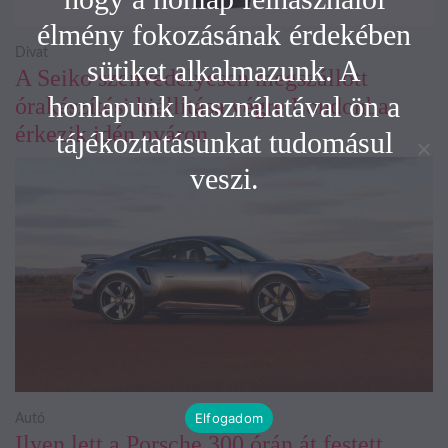
élmény fokozásának érdekében
Divat
sütiket alkalmazunk. A
A Seiko szenvedélyesen megszállott
honlapunk használatával ön a
órakészítési kiállítása végre Londonba
érkezik idén nyáron
tájékoztatásunkat tudomásul
veszi.
Elfogadom
Autó
Ilyen lett a Porsche 300 órán át festett