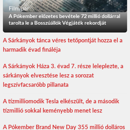
Filmipar
A Pókember előzetes bevétele 72 millió dollárral
tarolta le a Bosszúállók Végjáték rekordját
A Sárkányok tánca véres tetőpontját hozza el a
harmadik évad fináléja
A Sárkányok Háza 3. évad 7. része leleplezte, a
sárkányok elvesztése lesz a sorozat
legszívfacsaróbb pillanata
A tízmilliomodik Tesla elkészült, de a második
tízmillió sokkal keményebb menet lesz
A Pókember Brand New Day 355 millió dolláros