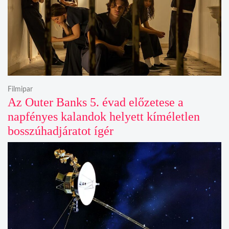
Filmipar
Az Outer Banks 5. évad előzetese a
napfényes kalandok helyett kíméletlen
bosszúhadjáratot ígér