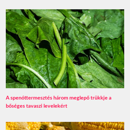
A spenóttermesztés három meglepő trükkje a
bőséges tavaszi levelekért