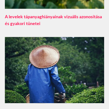
A levelek tápanyaghiányainak vizuális azonosítása
és gyakori tünetei