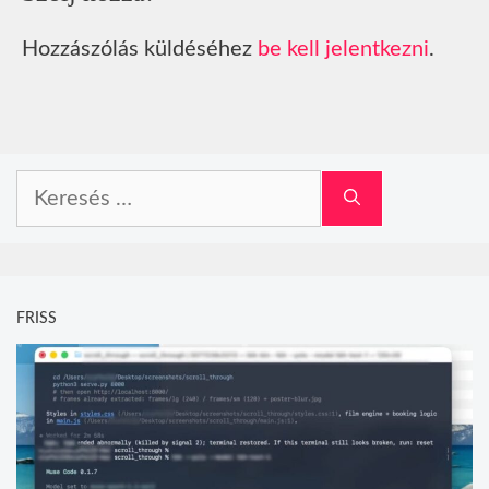
Hozzászólás küldéséhez
be kell jelentkezni
.
Keresés:
FRISS