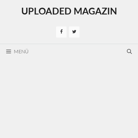
Kilépés
UPLOADED MAGAZIN
a
tartalomba
MENÜ