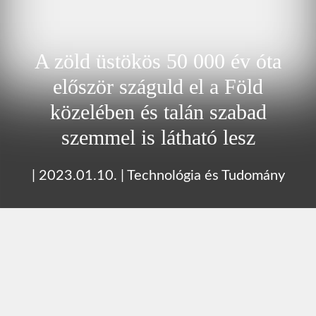
A zöld üstökös 50 000 év óta
először száguld el a Föld
közelében és talán szabad
szemmel is látható lesz
|
2023.01.10.
|
Technológia és Tudomány