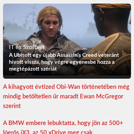
IT és Szoftver
A Ubisoft egy újabb Assassin’s Creed veteránt
hívott vissza, hogy végre egyenesbe hozza a
megtépázott szériát
A kihagyott évtized Obi-Wan történetében még
mindig betöltetlen űr maradt Ewan McGregor
szerint
A BMW embere lebuktatta, hogy jön az 500+
lóerős iX3, az 50 xDrive meg csak