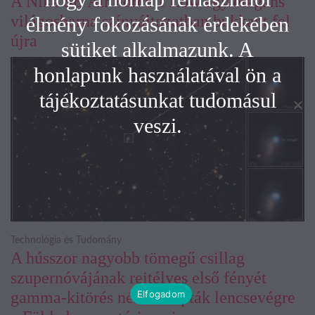
A Nike SB Air Force 1 Low egy elegáns
világosbarna színváltozatban bukkant fel
élmény fokozásának érdekében
újra
sütiket alkalmazunk. A
honlapunk használatával ön a
tájékoztatásunkat tudomásul
veszi.
Technológia és Tudomány
A hússzor nagyobb tömegű csillag
szupernóvájának rejtélyes első fényét
Elfogadom
gamma-kitörés nélkül kapták lencsevégre