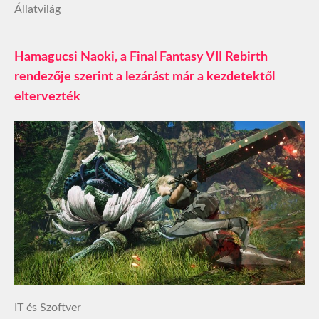
Állatvilág
Hamagucsi Naoki, a Final Fantasy VII Rebirth
rendezője szerint a lezárást már a kezdetektől
eltervezték
IT és Szoftver