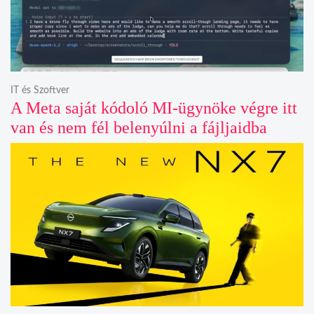
IT és Szoftver
A Meta saját kódoló MI-ügynöke végre itt
van és nem fél belenyúlni a fájljaidba