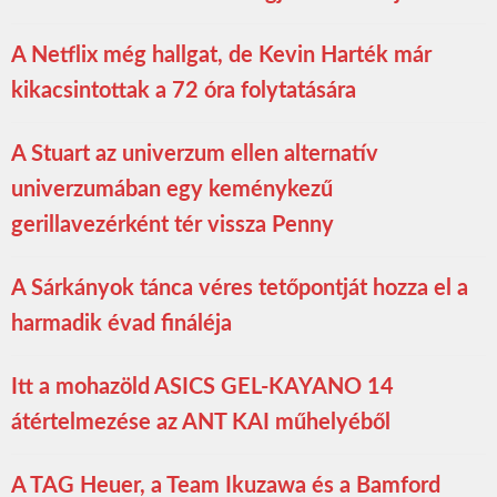
A Netflix még hallgat, de Kevin Harték már
kikacsintottak a 72 óra folytatására
A Stuart az univerzum ellen alternatív
univerzumában egy keménykezű
gerillavezérként tér vissza Penny
A Sárkányok tánca véres tetőpontját hozza el a
harmadik évad fináléja
Itt a mohazöld ASICS GEL-KAYANO 14
átértelmezése az ANT KAI műhelyéből
A TAG Heuer, a Team Ikuzawa és a Bamford