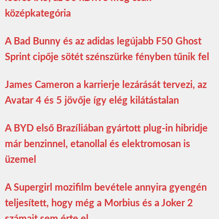
középkategória
A Bad Bunny és az adidas legújabb F50 Ghost
Sprint cipője sötét szénszürke fényben tűnik fel
James Cameron a karrierje lezárását tervezi, az
Avatar 4 és 5 jövője így elég kilátástalan
A BYD első Brazíliában gyártott plug-in hibridje
már benzinnel, etanollal és elektromosan is
üzemel
A Supergirl mozifilm bevétele annyira gyengén
teljesített, hogy még a Morbius és a Joker 2
számait sem érte el