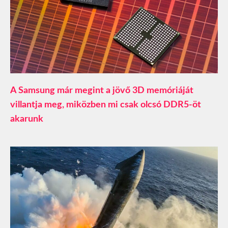
A Samsung már megint a jövő 3D memóriáját
villantja meg, miközben mi csak olcsó DDR5-öt
akarunk