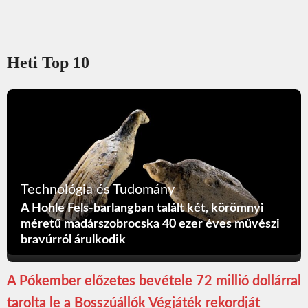
Heti Top 10
Technológia és Tudomány
A Hohle Fels-barlangban talált két, körömnyi
méretű madárszobrocska 40 ezer éves művészi
bravúrról árulkodik
A Pókember előzetes bevétele 72 millió dollárral
tarolta le a Bosszúállók Végjáték rekordját