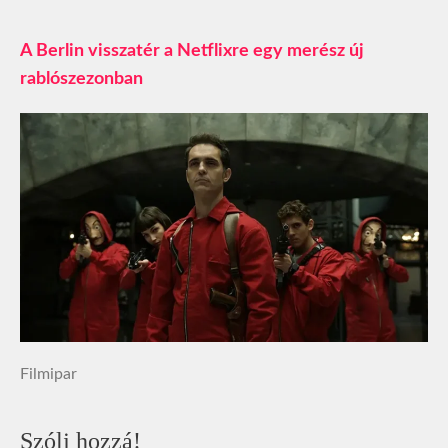
A Berlin visszatér a Netflixre egy merész új
rablószezonban
Filmipar
Szólj hozzá!