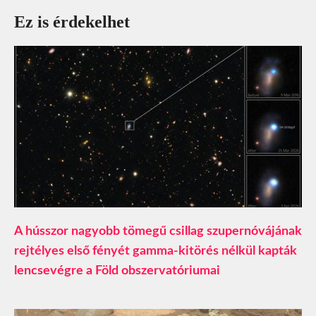
Ez is érdekelhet
A hússzor nagyobb tömegű csillag szupernóvájának
rejtélyes első fényét gamma-kitörés nélkül kapták
lencsevégre a Föld obszervatóriumai