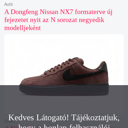
Autó
A Dongfeng Nissan NX7 formaterve új
fejezetet nyit az N sorozat negyedik
modelljeként
Kedves Látogató! Tájékoztatjuk,
Divat
hogy a honlap felhasználói