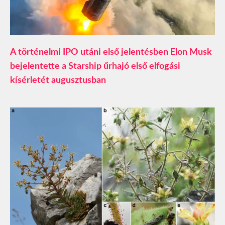
A történelmi IPO utáni első jelentésben Elon Musk
bejelentette a Starship űrhajó első elfogási
kísérletét augusztusban