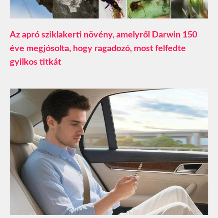
Az apró sziklakerti növény, amelyről Darwin 150
éve megjósolta, hogy ragadozó, most felfedte
gyilkos titkát