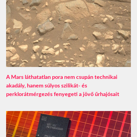
A Mars láthatatlan pora nem csupán technikai
akadály, hanem súlyos szilikát- és
perklorátmérgezés fenyegeti a jövő űrhajósait