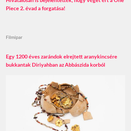
Hivatalosan is bejelentették, hogy véget ért a One
Piece 2. évad a forgatása!
Filmipar
Egy 1200 éves zarándok elrejtett aranykincsére
bukkantak Diriyahban az Abbászida korból