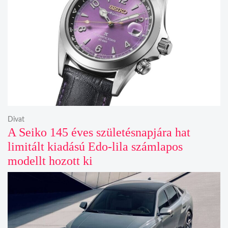
Divat
A Seiko 145 éves születésnapjára hat
limitált kiadású Edo-lila számlapos
modellt hozott ki