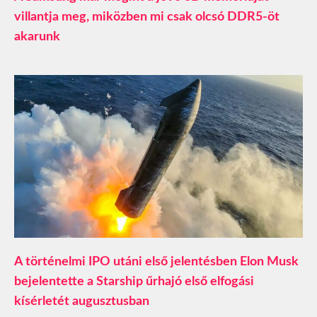
villantja meg, miközben mi csak olcsó DDR5-öt
akarunk
A történelmi IPO utáni első jelentésben Elon Musk
bejelentette a Starship űrhajó első elfogási
kísérletét augusztusban