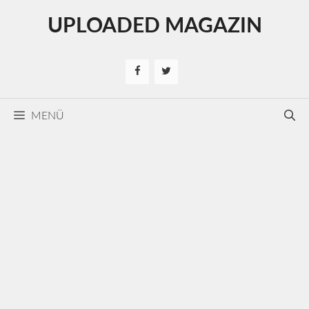
Kilépés
UPLOADED MAGAZIN
a
tartalomba
MENÜ