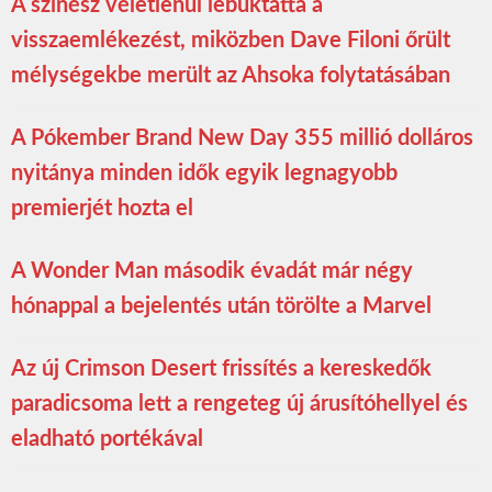
A színész véletlenül lebuktatta a
visszaemlékezést, miközben Dave Filoni őrült
mélységekbe merült az Ahsoka folytatásában
A Pókember Brand New Day 355 millió dolláros
nyitánya minden idők egyik legnagyobb
premierjét hozta el
A Wonder Man második évadát már négy
hónappal a bejelentés után törölte a Marvel
Az új Crimson Desert frissítés a kereskedők
paradicsoma lett a rengeteg új árusítóhellyel és
eladható portékával