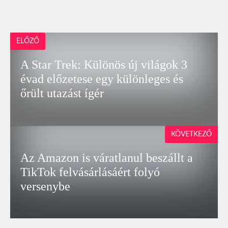
ELŐZŐ
A Star Trek: Különös új világok 3
évad előzetese egy különleges és
őrült utazást ígér
KÖVETKEZŐ
Az Amazon is váratlanul beszállt a
TikTok felvásárlásáért folyó
versenybe