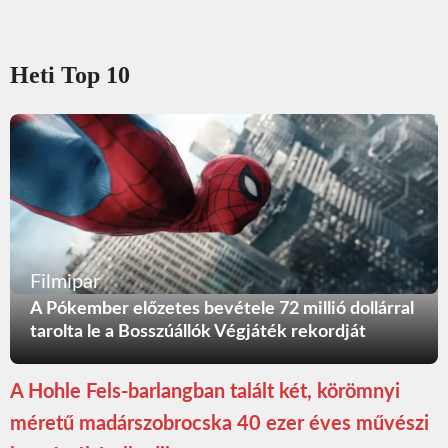
Heti Top 10
Filmipar
A Pókember előzetes bevétele 72 millió dollárral
tarolta le a Bosszúállók Végjáték rekordját
A Hohle Fels-barlangban talált két, körömnyi
méretű madárszobrocska 40 ezer éves művészi