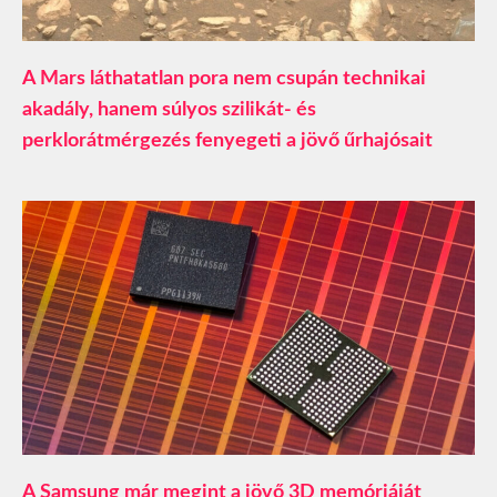
A Mars láthatatlan pora nem csupán technikai
akadály, hanem súlyos szilikát- és
perklorátmérgezés fenyegeti a jövő űrhajósait
A Samsung már megint a jövő 3D memóriáját