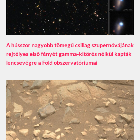
A hússzor nagyobb tömegű csillag szupernóvájának
rejtélyes első fényét gamma-kitörés nélkül kapták
lencsevégre a Föld obszervatóriumai