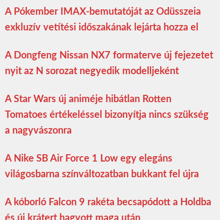
A Pókember IMAX-bemutatóját az Odüsszeia
exkluzív vetítési időszakának lejárta hozza el
A Dongfeng Nissan NX7 formaterve új fejezetet
nyit az N sorozat negyedik modelljeként
A Star Wars új animéje hibátlan Rotten
Tomatoes értékeléssel bizonyítja nincs szükség
a nagyvászonra
A Nike SB Air Force 1 Low egy elegáns
világosbarna színváltozatban bukkant fel újra
A kóborló Falcon 9 rakéta becsapódott a Holdba
és új krátert hagyott maga után