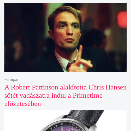
Filmipar
A Robert Pattinson alakította Chris Hansen
sötét vadászatra indul a Primetime
előzetesében