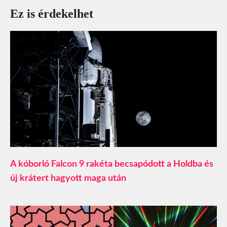
Ez is érdekelhet
A kóborló Falcon 9 rakéta becsapódott a Holdba és
új krátert hagyott maga után