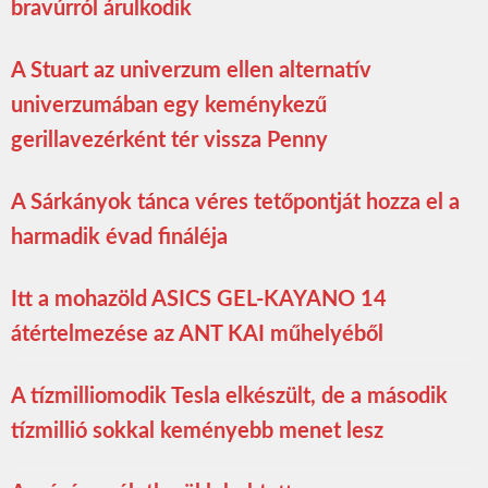
bravúrról árulkodik
A Stuart az univerzum ellen alternatív
univerzumában egy keménykezű
gerillavezérként tér vissza Penny
A Sárkányok tánca véres tetőpontját hozza el a
harmadik évad fináléja
Itt a mohazöld ASICS GEL-KAYANO 14
átértelmezése az ANT KAI műhelyéből
A tízmilliomodik Tesla elkészült, de a második
tízmillió sokkal keményebb menet lesz