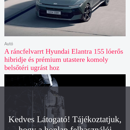
Autó
A ráncfelvarrt Hyundai Elantra 155 lóerős
hibridje és prémium utastere komoly
belsőtéri ugrást hoz
Kedves Látogató! Tájékoztatjuk,
hogy a honlap felhasználói