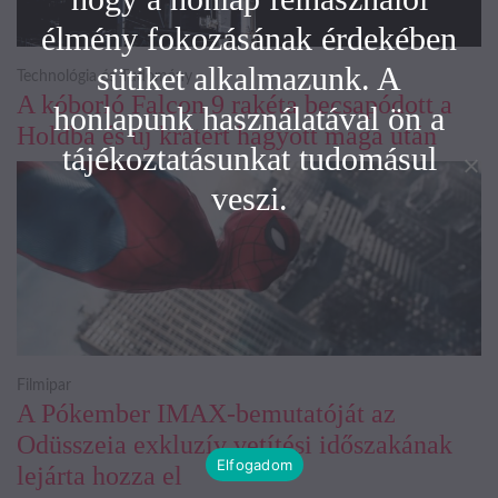
élmény fokozásának érdekében
sütiket alkalmazunk. A
Technológia és Tudomány
A kóborló Falcon 9 rakéta becsapódott a
honlapunk használatával ön a
Holdba és új krátert hagyott maga után
tájékoztatásunkat tudomásul
veszi.
Filmipar
A Pókember IMAX-bemutatóját az
Odüsszeia exkluzív vetítési időszakának
Elfogadom
lejárta hozza el