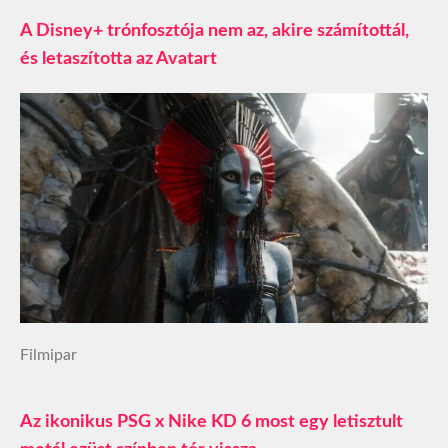
A Disney+ trónfosztója nem az, akire számítottál,
és letaszította az Avatart
Filmipar
Az ikonikus PSG x Nike KD 6 most egy letisztult