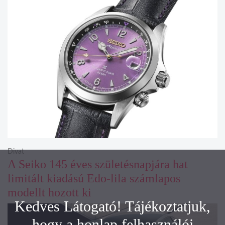
Divat
A Seiko 145 éves születésnapjára hat
limitált kiadású Edo-lila számlapos
modellt hozott ki
Kedves Látogató! Tájékoztatjuk,
hogy a honlap felhasználói