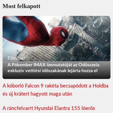
Most felkapott
Filmipar
A Pókember IMAX-bemutatóját az Odüsszeia
exkluzív vetítési időszakának lejárta hozza el
A kóborló Falcon 9 rakéta becsapódott a Holdba
és új krátert hagyott maga után
A ráncfelvarrt Hyundai Elantra 155 lóerős