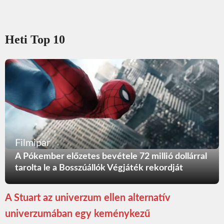
Heti Top 10
Filmipar
A Pókember előzetes bevétele 72 millió dollárral
tarolta le a Bosszúállók Végjáték rekordját
A Stuart az univerzum ellen alternatív
univerzumában egy keménykezű