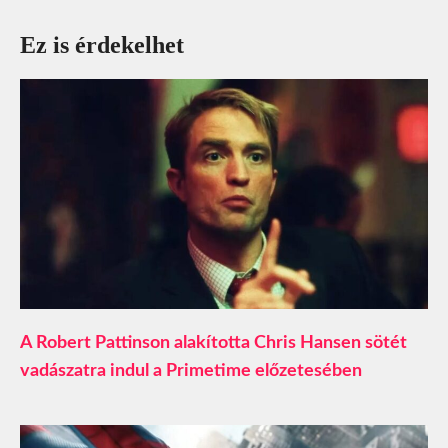
Ez is érdekelhet
A Robert Pattinson alakította Chris Hansen sötét
vadászatra indul a Primetime előzetesében