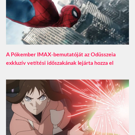
A Pókember IMAX-bemutatóját az Odüsszeia
exkluzív vetítési időszakának lejárta hozza el