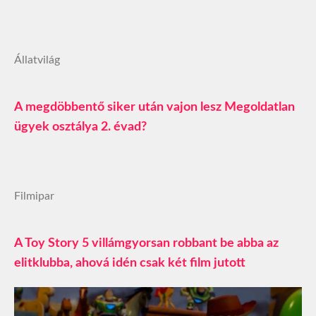
Állatvilág
A megdöbbentő siker után vajon lesz Megoldatlan
ügyek osztálya 2. évad?
Filmipar
A Toy Story 5 villámgyorsan robbant be abba az
elitklubba, ahová idén csak két film jutott