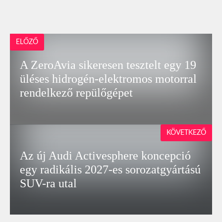
ELŐZŐ
A ZeroAvia sikeresen tesztelt egy 19
üléses hidrogén-elektromos motorral
rendelkező repülőgépet
KÖVETKEZŐ
Az új Audi Activesphere koncepció
egy radikális 2027-es sorozatgyártású
SUV-ra utal