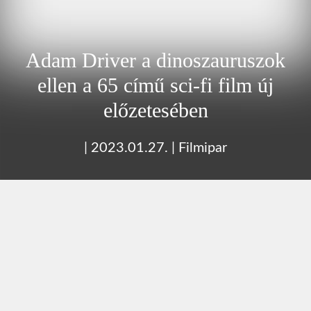
Adam Driver a dinoszauruszok
ellen a 65 című sci-fi film új
előzetesében
|
2023.01.27.
|
Filmipar