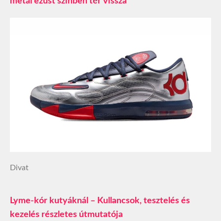
metál ezüst színben tér vissza
Divat
Lyme-kór kutyáknál – Kullancsok, tesztelés és
kezelés részletes útmutatója