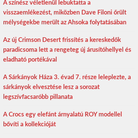
A színész véletlenül lebuktatta a
visszaemlékezést, miközben Dave Filoni őrült
mélységekbe merült az Ahsoka folytatásában
Az új Crimson Desert frissítés a kereskedők
paradicsoma lett a rengeteg új árusítóhellyel és
eladható portékával
A Sárkányok Háza 3. évad 7. része leleplezte, a
sárkányok elvesztése lesz a sorozat
legszívfacsaróbb pillanata
A Crocs egy elefánt árnyalatú ROY modellel
bővíti a kollekcióját