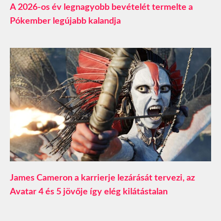
A 2026-os év legnagyobb bevételét termelte a
Pókember legújabb kalandja
James Cameron a karrierje lezárását tervezi, az
Avatar 4 és 5 jövője így elég kilátástalan