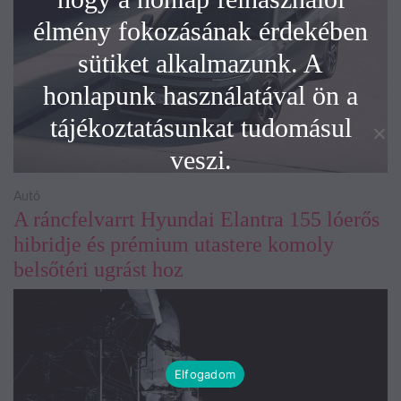
élmény fokozásának érdekében
sütiket alkalmazunk. A
honlapunk használatával ön a
tájékoztatásunkat tudomásul
veszi.
Autó
A ráncfelvarrt Hyundai Elantra 155 lóerős
hibridje és prémium utastere komoly
belsőtéri ugrást hoz
Elfogadom