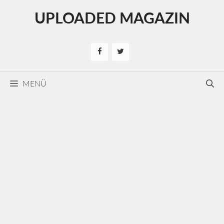
Kilépés
UPLOADED MAGAZIN
a
tartalomba
MENÜ