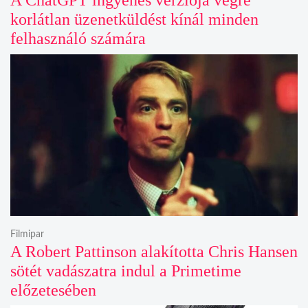
A ChatGPT ingyenes verziója végre
korlátlan üzenetküldést kínál minden
felhasználó számára
Filmipar
A Robert Pattinson alakította Chris Hansen
sötét vadászatra indul a Primetime
előzetesében