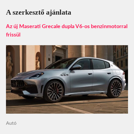
A szerkesztő ajánlata
Az új Maserati Grecale dupla V6-os benzinmotorral
frissül
Autó