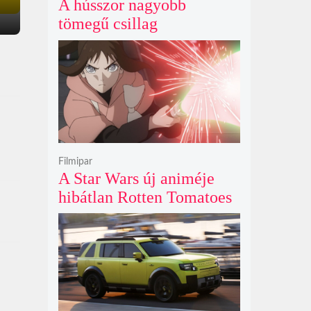
A hússzor nagyobb
tömegű csillag
szupernóvájának rejtélyes
első fényét gamma-kitörés
nélkül kapták lencsevégre
a Föld obszervatóriumai
Filmipar
A Star Wars új animéje
hibátlan Rotten Tomatoes
értékeléssel bizonyítja
nincs szükség a
nagyvászonra