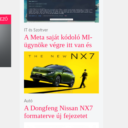
EZŐ
IT és Szoftver
A Meta saját kódoló MI-
ügynöke végre itt van és
nem fél belenyúlni a
fájljaidba
Autó
A Dongfeng Nissan NX7
formaterve új fejezetet
nyit az N sorozat negyedik