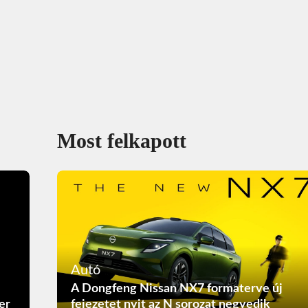
Most felkapott
Autó
A Dongfeng Nissan NX7 formaterve új
er
fejezetet nyit az N sorozat negyedik