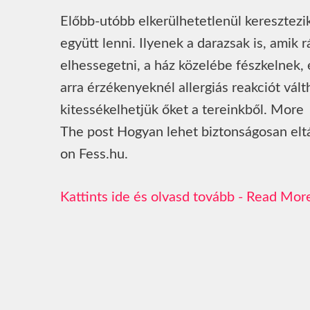
Előbb-utóbb elkerülhetetlenül keresztezi
együtt lenni. Ilyenek a darazsak is, amik 
elhessegetni, a ház közelébe fészkelnek, 
arra érzékenyeknél allergiás reakciót vál
kitessékelhetjük őket a tereinkből. More
The post Hogyan lehet biztonságosan eltá
on Fess.hu.
Read Mor