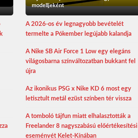
modelljeként
ó
A 2026-os év legnagyobb bevételét
ék
termelte a Pókember legújabb kalandja
A Nike SB Air Force 1 Low egy elegáns
világosbarna színváltozatban bukkant fel
újra
Az ikonikus PSG x Nike KD 6 most egy
letisztult metál ezüst színben tér vissza
A tomboló tájfun miatt elhalasztották a
zza
Freelander 8 nagyszabású előértékesítési
eseményét Kelet-Kínában