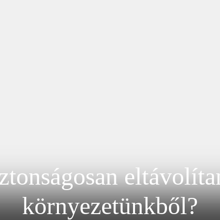
ztonságosan eltávolítan
környezetünkből?