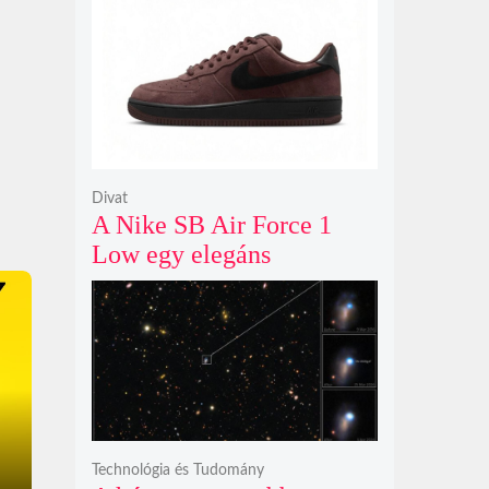
modelljeként
Divat
A Nike SB Air Force 1
Low egy elegáns
világosbarna
színváltozatban bukkant
fel újra
Technológia és Tudomány