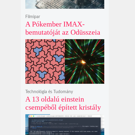
Filmipar
A Pókember IMAX-
bemutatóját az Odüsszeia
exkluzív vetítési
időszakának lejárta hozza
el
Technológia és Tudomány
A 13 oldalú einstein
csempéből épített kristály
példátlanul forgó
csillagmintát vetít a fény
polarizációjától függően