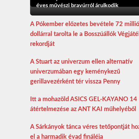
éves művészi bravúrról árulkodik
A Pókember előzetes bevétele 72 milli
dollárral tarolta le a Bosszúállók Végját
rekordját
A Stuart az univerzum ellen alternatív
univerzumában egy keménykezű
gerillavezérként tér vissza Penny
Itt a mohazöld ASICS GEL-KAYANO 14
átértelmezése az ANT KAI műhelyéből
A Sárkányok tánca véres tetőpontját ho
el a harmadik évad fináléja