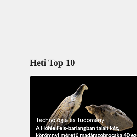
Heti Top 10
Technológia és Tudomány
A Hohle Fels-barlangban talált két,
körömnyi méretű madárszobrocska 40 ez