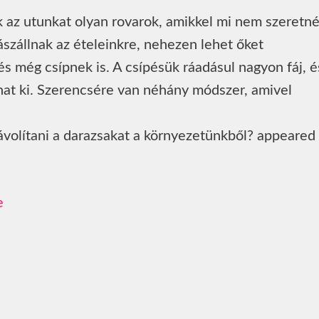
k az utunkat olyan rovarok, amikkel mi nem szeretn
rászállnak az ételeinkre, nehezen lehet őket
és még csípnek is. A csípésük ráadásul nagyon fáj, é
that ki. Szerencsére van néhány módszer, amivel
volítani a darazsakat a környezetünkből? appeared f
e