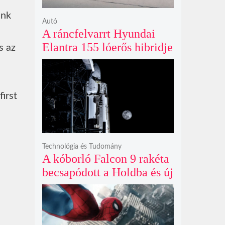
énk
Autó
A ráncfelvarrt Hyundai
Elantra 155 lóerős hibridje
s az
és prémium utastere
komoly belsőtéri ugrást
hoz
irst
Technológia és Tudomány
A kóborló Falcon 9 rakéta
becsapódott a Holdba és új
krátert hagyott maga után