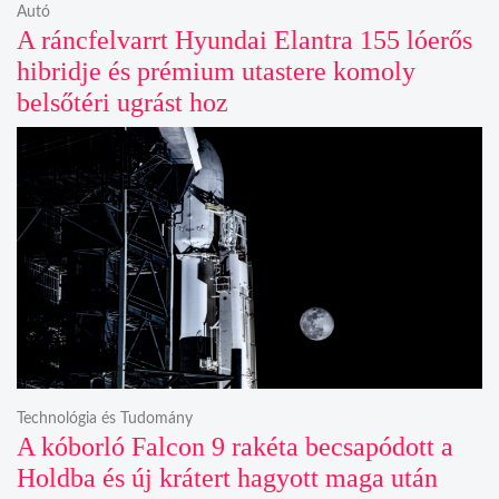
Autó
A ráncfelvarrt Hyundai Elantra 155 lóerős
hibridje és prémium utastere komoly
belsőtéri ugrást hoz
Technológia és Tudomány
A kóborló Falcon 9 rakéta becsapódott a
Holdba és új krátert hagyott maga után