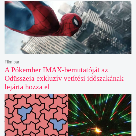
Filmipar
A Pókember IMAX-bemutatóját az
Odüsszeia exkluzív vetítési időszakának
lejárta hozza el