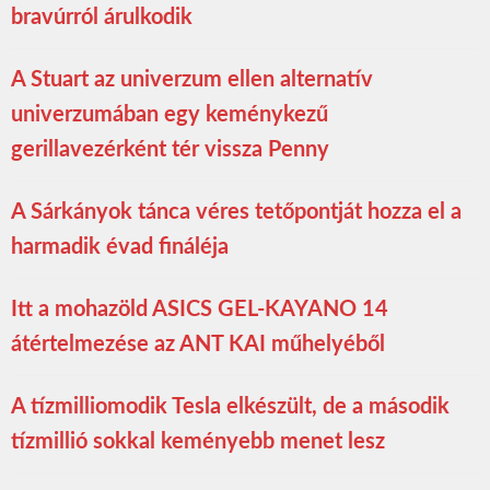
bravúrról árulkodik
A Stuart az univerzum ellen alternatív
univerzumában egy keménykezű
gerillavezérként tér vissza Penny
A Sárkányok tánca véres tetőpontját hozza el a
harmadik évad fináléja
Itt a mohazöld ASICS GEL-KAYANO 14
átértelmezése az ANT KAI műhelyéből
A tízmilliomodik Tesla elkészült, de a második
tízmillió sokkal keményebb menet lesz