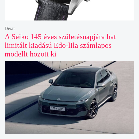
Divat
A Seiko 145 éves születésnapjára hat
limitált kiadású Edo-lila számlapos
modellt hozott ki