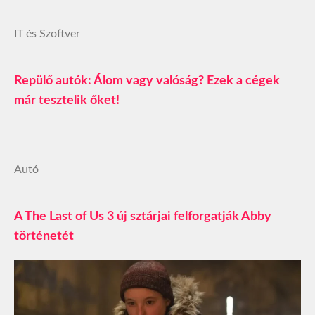
IT és Szoftver
Repülő autók: Álom vagy valóság? Ezek a cégek
már tesztelik őket!
Autó
A The Last of Us 3 új sztárjai felforgatják Abby
történetét