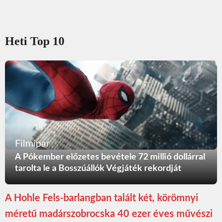
Heti Top 10
Filmipar
A Pókember előzetes bevétele 72 millió dollárral
tarolta le a Bosszúállók Végjáték rekordját
A Hohle Fels-barlangban talált két, körömnyi
méretű madárszobrocska 40 ezer éves művészi