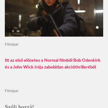
Filmipar
Itt az első előzetes a Normal filmből Bob Odenkirk
és a John Wick írója zabolátlan akcióthrilleréből
Filmipar
Szólj hozzá!