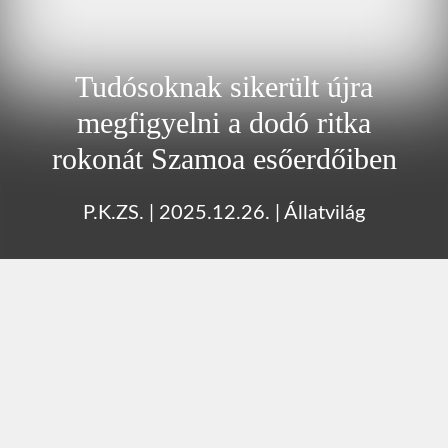
Tudósoknak sikerült újra
megfigyelni a dodó ritka
rokonát Szamoa esőerdőiben
P.K.ZS.
|
2025.12.26.
|
Állatvilág