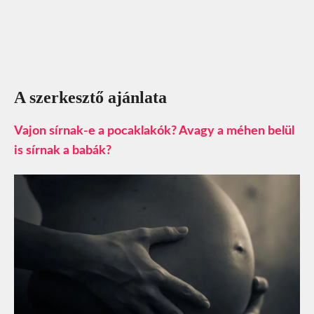
A szerkesztő ajánlata
Vajon sírnak-e a pocaklakók? Avagy a méhen belül
is sírnak a babák?