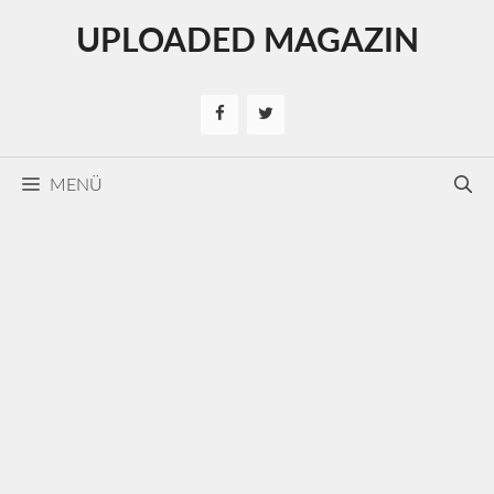
Kilépés
UPLOADED MAGAZIN
a
tartalomba
MENÜ