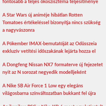
fontosabb a teljes ökoszisztéma teljesítménye
A Star Wars új animéje hibátlan Rotten
Tomatoes értékeléssel bizonyítja nincs szükség
a nagyvászonra
A Pókember IMAX-bemutatóját az Odüsszeia
exkluzív vetítési időszakának lejárta hozza el
A Dongfeng Nissan NX7 formaterve új fejezetet
nyit az N sorozat negyedik modelljeként
A Nike SB Air Force 1 Low egy elegáns
világosbarna színváltozatban bukkant fel újra