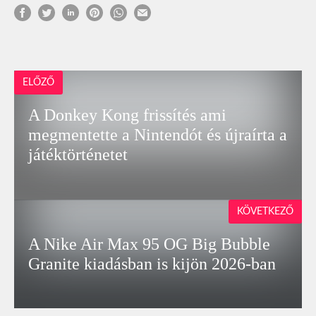
ELŐZŐ
A Donkey Kong frissítés ami
megmentette a Nintendót és újraírta a
játéktörténetet
KÖVETKEZŐ
A Nike Air Max 95 OG Big Bubble
Granite kiadásban is kijön 2026-ban