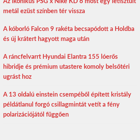
Az ikonikus PSG x Nike KD 6 most egy letisztult
metál ezüst színben tér vissza
A kóborló Falcon 9 rakéta becsapódott a Holdba
és új krátert hagyott maga után
A ráncfelvarrt Hyundai Elantra 155 lóerős
hibridje és prémium utastere komoly belsőtéri
ugrást hoz
A 13 oldalú einstein csempéből épített kristály
példátlanul forgó csillagmintát vetít a fény
polarizációjától függően