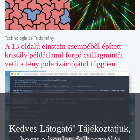
Technológia és Tudomány
A 13 oldalú einstein csempéből épített
kristály példátlanul forgó csillagmintát
vetít a fény polarizációjától függően
Kedves Látogató! Tájékoztatjuk,
hogy a honlap felhasználói