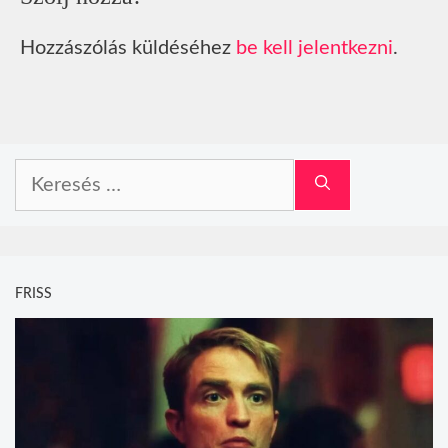
Hozzászólás küldéséhez
be kell jelentkezni
.
Keresés:
FRISS