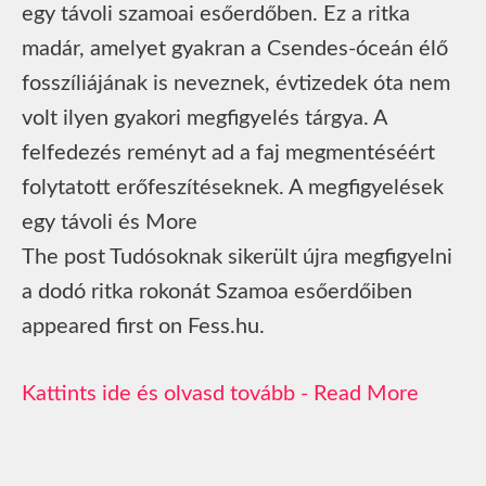
egy távoli szamoai esőerdőben. Ez a ritka
madár, amelyet gyakran a Csendes-óceán élő
fosszíliájának is neveznek, évtizedek óta nem
volt ilyen gyakori megfigyelés tárgya. A
felfedezés reményt ad a faj megmentéséért
folytatott erőfeszítéseknek. A megfigyelések
egy távoli és More
The post Tudósoknak sikerült újra megfigyelni
a dodó ritka rokonát Szamoa esőerdőiben
appeared first on Fess.hu.
Read More