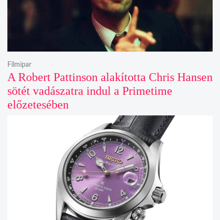
Filmipar
A Robert Pattinson alakította Chris Hansen
sötét vadászatra indul a Primetime
előzetesében