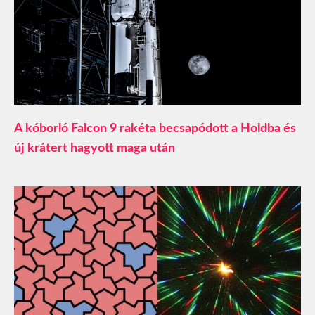
A kóborló Falcon 9 rakéta becsapódott a Holdba és
új krátert hagyott maga után