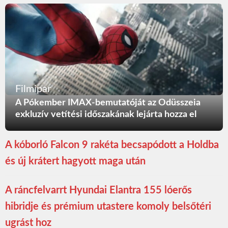
Filmipar
A Pókember IMAX-bemutatóját az Odüsszeia
exkluzív vetítési időszakának lejárta hozza el
A kóborló Falcon 9 rakéta becsapódott a Holdba
és új krátert hagyott maga után
A ráncfelvarrt Hyundai Elantra 155 lóerős
hibridje és prémium utastere komoly belsőtéri
ugrást hoz