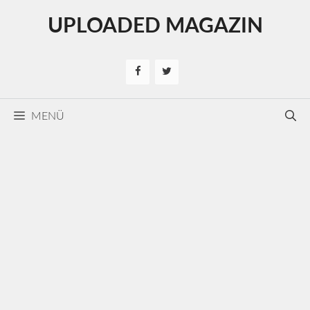
Kilépés
UPLOADED MAGAZIN
a
tartalomba
MENÜ