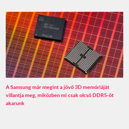
A Samsung már megint a jövő 3D memóriáját
villantja meg, miközben mi csak olcsó DDR5-öt
akarunk