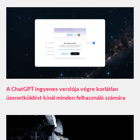
A ChatGPT ingyenes verziója végre korlátlan
üzenetküldést kínál minden felhasználó számára