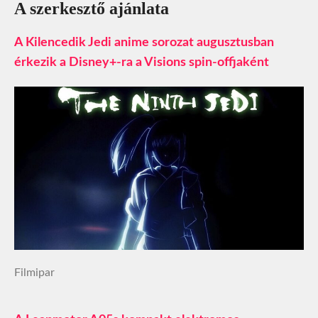
A szerkesztő ajánlata
A Kilencedik Jedi anime sorozat augusztusban
érkezik a Disney+-ra a Visions spin-offjaként
Filmipar