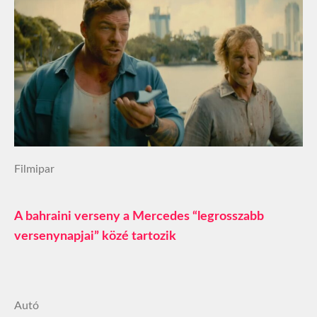
Filmipar
A bahraini verseny a Mercedes “legrosszabb
versenynapjai” közé tartozik
Autó