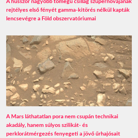
A hússzor nagyobb tömegű csillag szupernóvájának
rejtélyes első fényét gamma-kitörés nélkül kapták
lencsevégre a Föld obszervatóriumai
A Mars láthatatlan pora nem csupán technikai
akadály, hanem súlyos szilikát- és
perklorátmérgezés fenyegeti a jövő űrhajósait