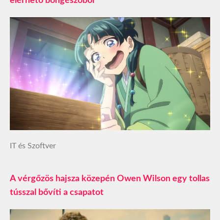
elérhető böngészőből
IT és Szoftver
A vérgőzös hajsza közepén Owen Wilson egy tollas
tússzal bővíti a csapatot