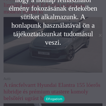
limitált kiadású Edo-lila számlapos
élmény fokozásának érdekében
modellt hozott ki
sütiket alkalmazunk. A
honlapunk használatával ön a
tájékoztatásunkat tudomásul
veszi.
Autó
A ráncfelvarrt Hyundai Elantra 155 lóerős
hibridje és prémium utastere komoly
belsőtéri ugrást hoz
Elfogadom