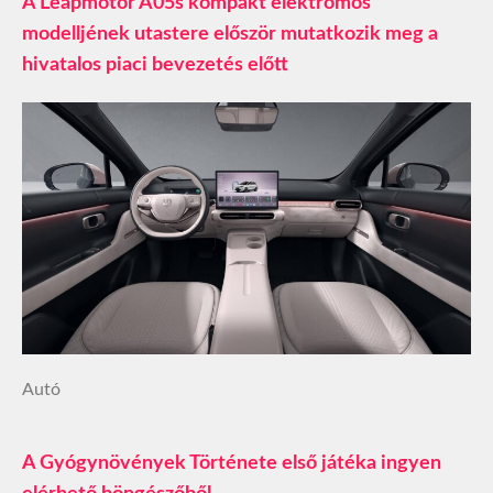
A Leapmotor A05s kompakt elektromos
modelljének utastere először mutatkozik meg a
hivatalos piaci bevezetés előtt
Autó
A Gyógynövények Története első játéka ingyen