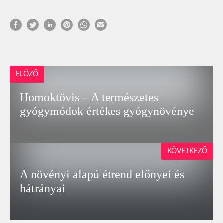
ELŐZŐ
Homoktövis – A természetes
gyógymódok értékes gyógynövénye
KÖVETKEZŐ
A növényi alapú étrend előnyei és
hátrányai