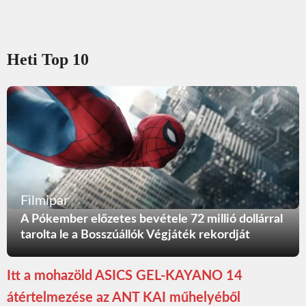
Heti Top 10
Filmipar
A Pókember előzetes bevétele 72 millió dollárral
tarolta le a Bosszúállók Végjáték rekordját
Itt a mohazöld ASICS GEL-KAYANO 14
átértelmezése az ANT KAI műhelyéből