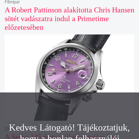
Filmipar
A Robert Pattinson alakította Chris Hansen
sötét vadászatra indul a Primetime
előzetesében
Kedves Látogató! Tájékoztatjuk,
Divat
A Seiko 145 éves születésnapjára hat
hogy a honlap felhasználói