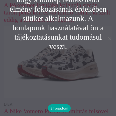
A Pókember legújabb kalandja simán
élmény fokozásának érdekében
tarolt pénteken és 43 millió dollárt kaszált
sütiket alkalmazunk. A
eddig a második hétvégéjén
honlapunk használatával ön a
tájékoztatásunkat tudomásul
veszi.
Divat
Elfogadom
A Nike Vomero Plus tehénmintás felsővel