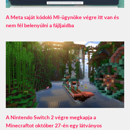
A Meta saját kódoló MI-ügynöke végre itt van és
nem fél belenyúlni a fájljaidba
A Nintendo Switch 2 végre megkapja a
Minecraftot október 27-én egy látványos