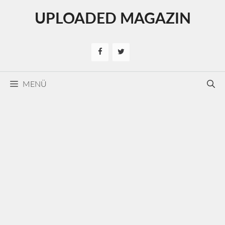
Kilépés
UPLOADED MAGAZIN
a
tartalomba
MENÜ