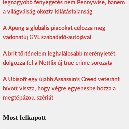
legnagyobb fenyegetés nem Pennywise, hanem
a világválság okozta kilátástalanság
A Xpeng a globális piacokat célozza meg
vadonatúj G9L szabadidő-autójával
A brit történelem leghalálosabb merényletét
dolgozza fel a Netflix új true crime sorozata
A Ubisoft egy újabb Assassin’s Creed veteránt
hívott vissza, hogy végre egyenesbe hozza a
megtépázott szériát
Most felkapott