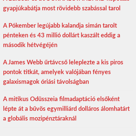
gyapjúkabátja most rövidebb szabással tarol
A Pókember legújabb kalandja simán tarolt
pénteken és 43 millió dollárt kaszált eddig a
második hétvégéjén
A James Webb űrtávcső leleplezte a kis piros
pontok titkát, amelyek valójában fényes
galaxismagok óriási távolságban
A mitikus Odüsszeia filmadaptáció elsőként
lépte át a bűvös egymilliárd dolláros álomhatárt
a globális mozipénztáraknál