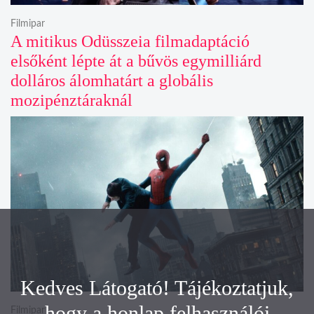
Filmipar
A mitikus Odüsszeia filmadaptáció
elsőként lépte át a bűvös egymilliárd
dolláros álomhatárt a globális
mozipénztáraknál
Kedves Látogató! Tájékoztatjuk,
hogy a honlap felhasználói
Filmipar