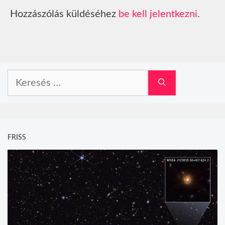
Hozzászólás küldéséhez
be kell jelentkezni
.
Keresés:
FRISS