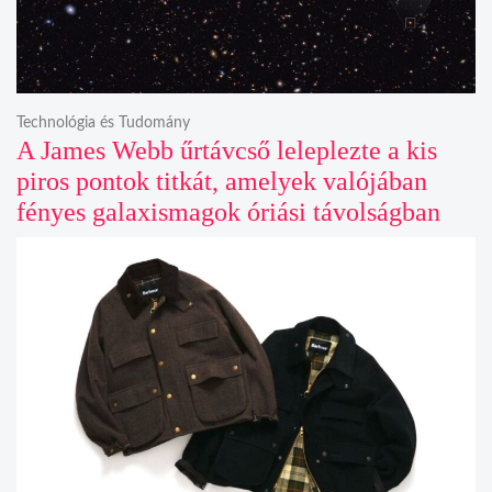
Technológia és Tudomány
A James Webb űrtávcső leleplezte a kis
piros pontok titkát, amelyek valójában
fényes galaxismagok óriási távolságban