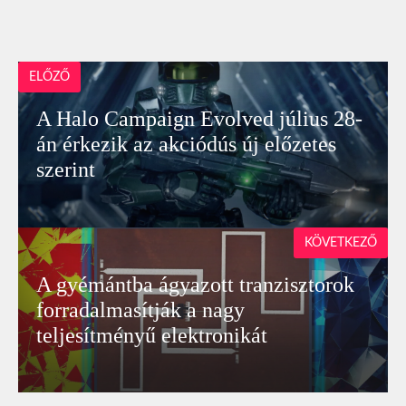
ELŐZŐ
A Halo Campaign Evolved július 28-
án érkezik az akciódús új előzetes
szerint
KÖVETKEZŐ
A gyémántba ágyazott tranzisztorok
forradalmasítják a nagy
teljesítményű elektronikát