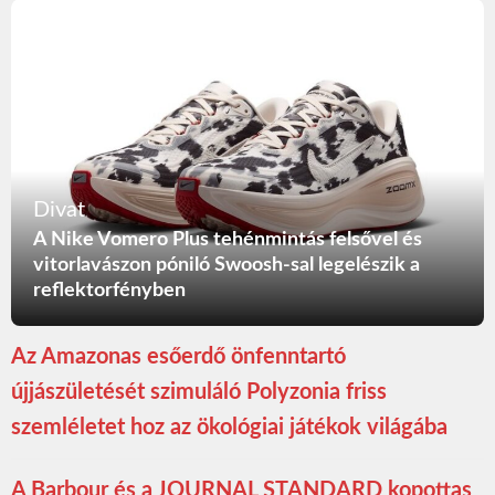
Divat
A Nike Vomero Plus tehénmintás felsővel és
vitorlavászon póniló Swoosh-sal legelészik a
reflektorfényben
Az Amazonas esőerdő önfenntartó
újjászületését szimuláló Polyzonia friss
szemléletet hoz az ökológiai játékok világába
A Barbour és a JOURNAL STANDARD kopottas