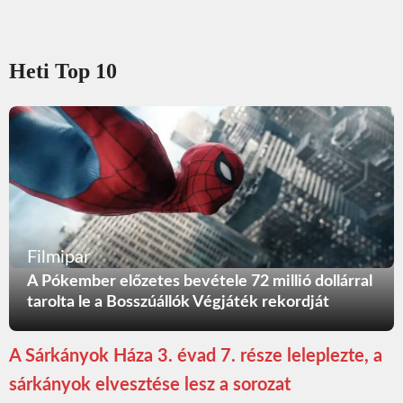
Heti Top 10
Filmipar
A Pókember előzetes bevétele 72 millió dollárral
tarolta le a Bosszúállók Végjáték rekordját
A Sárkányok Háza 3. évad 7. része leleplezte, a
sárkányok elvesztése lesz a sorozat