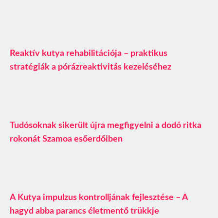
Reaktív kutya rehabilitációja – praktikus
stratégiák a pórázreaktivitás kezeléséhez
Tudósoknak sikerült újra megfigyelni a dodó ritka
rokonát Szamoa esőerdőiben
A Kutya impulzus kontrolljának fejlesztése – A
hagyd abba parancs életmentő trükkje