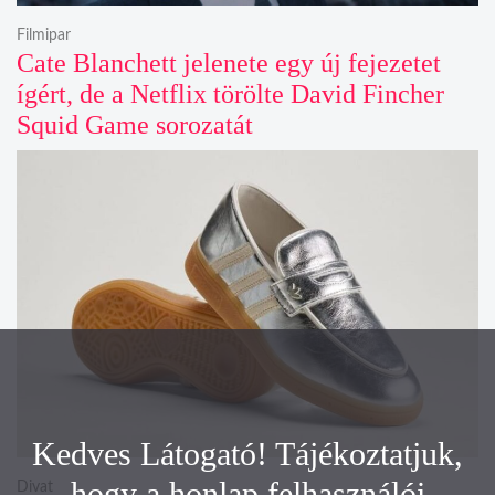
Filmipar
Cate Blanchett jelenete egy új fejezetet
ígért, de a Netflix törölte David Fincher
Squid Game sorozatát
Kedves Látogató! Tájékoztatjuk,
hogy a honlap felhasználói
Divat