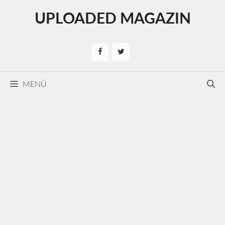
Kilépés
UPLOADED MAGAZIN
a
tartalomba
MENÜ