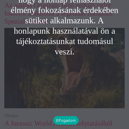
Az adidas Originals fűző nélküli velúr
élmény fokozásának érdekében
loaferré alakította a legendás Handball
sütiket alkalmazunk. A
Spezial modellt
honlapunk használatával ön a
tájékoztatásunkat tudomásul
veszi.
Filmipar
Elfogadom
A Jurassic World Rebirth folytatásából