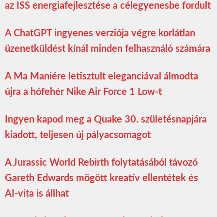
az ISS energiafejlesztése a célegyenesbe fordult
A ChatGPT ingyenes verziója végre korlátlan
üzenetküldést kínál minden felhasználó számára
A Ma Maniére letisztult eleganciával álmodta
újra a hófehér Nike Air Force 1 Low-t
Ingyen kapod meg a Quake 30. születésnapjára
kiadott, teljesen új pályacsomagot
A Jurassic World Rebirth folytatásából távozó
Gareth Edwards mögött kreatív ellentétek és
AI-vita is állhat