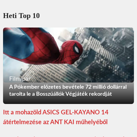
Heti Top 10
Filmipar
A Pókember előzetes bevétele 72 millió dollárral
tarolta le a Bosszúállók Végjáték rekordját
Itt a mohazöld ASICS GEL-KAYANO 14
átértelmezése az ANT KAI műhelyéből