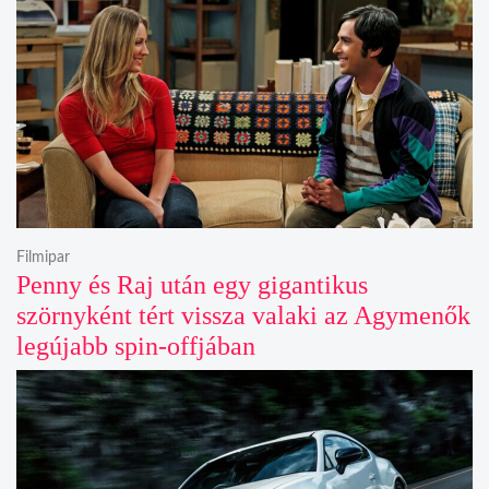
Filmipar
Penny és Raj után egy gigantikus
szörnyként tért vissza valaki az Agymenők
legújabb spin-offjában