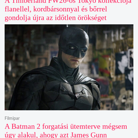
A Timberland FW26-os Tokyo kollekciója
flanellel, kordbársonnyal és bőrrel
gondolja újra az időtlen örökséget
Filmipar
A Batman 2 forgatási ütemterve mégsem
úgy alakul, ahogy azt James Gunn