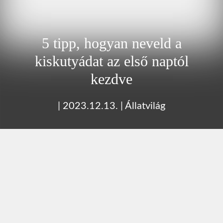
5 tipp, hogyan neveld a
kiskutyádat az első naptól
kezdve
|
2023.12.13.
|
Állatvilág