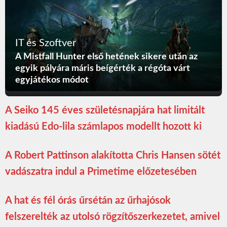
IT és Szoftver
A Mistfall Hunter első hetének sikere után az
egyik pályára máris beígérték a régóta várt
egyjátékos módot
A Seiko 145 éves születésnapjára hat limitált
kiadású Edo-lila számlapos modellt hozott ki
A Robert Pattinson alakította Chris Hansen sötét
vadászatra indul a Primetime előzetesében
A hat és fél órás űrsétán az űrhajósok
felszerelték az utolsó rögzítőszerkezetet, amivel