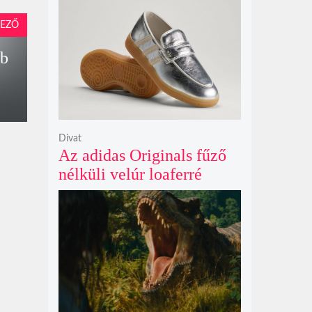
Netflix törölte David
Fincher Squid Game
EZŐ
sorozatát
bb
Divat
Az adidas Originals fűző
nélküli velúr loaferré
alakította a legendás
Handball Spezial modellt