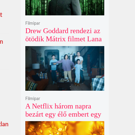
t
Filmipar
Drew Goddard rendezi az
ötödik Mátrix filmet Lana
en
Wachowski produceri
felügyelete mellett, és
egyre nagyobb a remény
Keanu Reeves
visszatérésére
Filmipar
A Netflix három napra
bezárt egy élő embert egy
óriásplakátba az új
tlan
horrorfilmje kedvéért