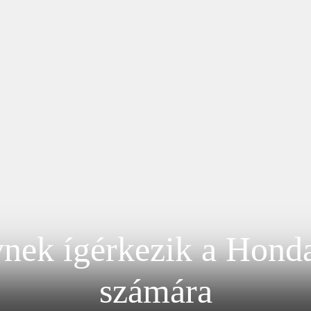
vnek ígérkezik a Honda
számára