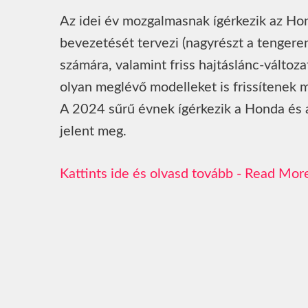
Az idei év mozgalmasnak ígérkezik az Ho
bevezetését tervezi (nagyrészt a tengeren
számára, valamint friss hajtáslánc-változ
olyan meglévő modelleket is frissítenek
A 2024 sűrű évnek ígérkezik a Honda és 
jelent meg.
Read Mor