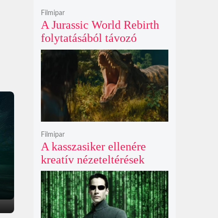
Filmipar
A Jurassic World Rebirth
folytatásából távozó
Gareth Edwards mögött
kreatív ellentétek és AI-
vita is állhat
Filmipar
A kasszasiker ellenére
kreatív nézeteltérések
miatt távozik Gareth
Edwards, új rendezőt keres
a Jurassic World 5