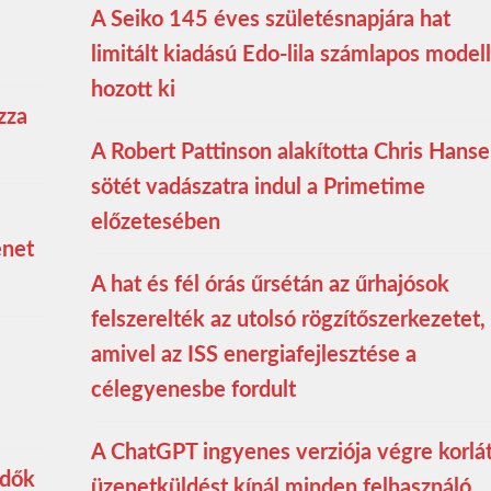
A Seiko 145 éves születésnapjára hat
limitált kiadású Edo-lila számlapos modell
hozott ki
zza
A Robert Pattinson alakította Chris Hans
sötét vadászatra indul a Primetime
előzetesében
enet
A hat és fél órás űrsétán az űrhajósok
felszerelték az utolsó rögzítőszerkezetet,
amivel az ISS energiafejlesztése a
célegyenesbe fordult
A ChatGPT ingyenes verziója végre korlá
edők
üzenetküldést kínál minden felhasználó