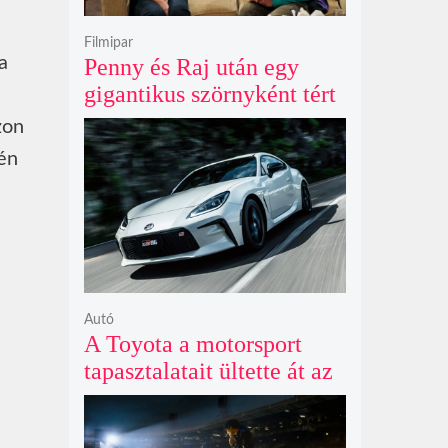
Filmipar
a
Penny és Raj után egy
gigantikus szörnyként tért
vissza valaki az
zon
Agymenők legújabb spin-
én
offjában
Autó
A Toyota a motorsport
tapasztalatait ültette át az
új GR86 vezethetőségébe
és biztonságába