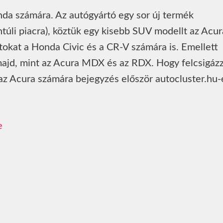
nda számára. Az autógyártó egy sor új termék
túli piacra), köztük egy kisebb SUV modellt az Acur
atokat a Honda Civic és a CR-V számára is. Emellett
 majd, mint az Acura MDX és az RDX. Hogy felcsigáz
az Acura számára bejegyzés először autocluster.hu-
e