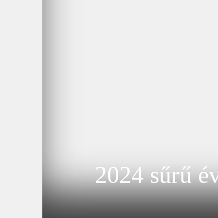
2024 sűrű é