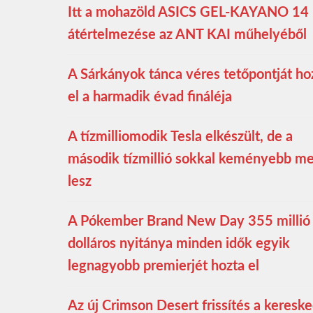
Itt a mohazöld ASICS GEL-KAYANO 14
átértelmezése az ANT KAI műhelyéből
A Sárkányok tánca véres tetőpontját ho
el a harmadik évad fináléja
A tízmilliomodik Tesla elkészült, de a
második tízmillió sokkal keményebb m
lesz
A Pókember Brand New Day 355 millió
dolláros nyitánya minden idők egyik
legnagyobb premierjét hozta el
Az új Crimson Desert frissítés a keresk