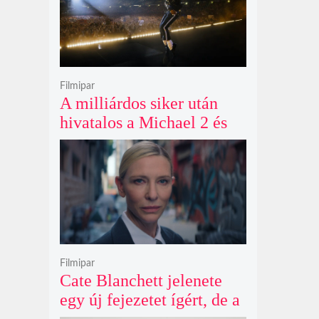
Filmipar
A milliárdos siker után
hivatalos a Michael 2 és
már a bemutató éve is
megvan
Filmipar
Cate Blanchett jelenete
egy új fejezetet ígért, de a