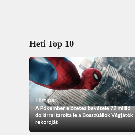
Heti Top 10
Filmipar
A Pókember előzetes bevétele 72 millió
dollárral tarolta le a Bosszúállók Végjáték
rekordját