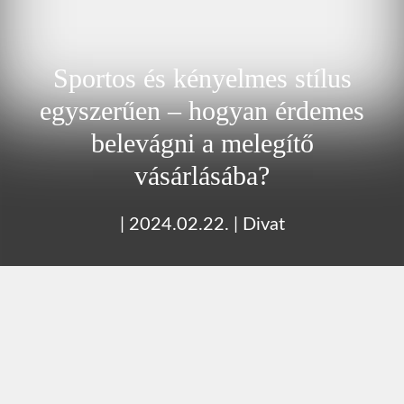
Sportos és kényelmes stílus
egyszerűen – hogyan érdemes
belevágni a melegítő
vásárlásába?
|
2024.02.22.
|
Divat