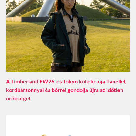
A Timberland FW26-os Tokyo kollekciója flanellel,
kordbársonnyal és bőrrel gondolja újra az időtlen
örökséget