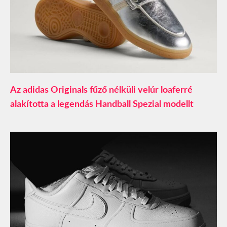
Az adidas Originals fűző nélküli velúr loaferré
alakította a legendás Handball Spezial modellt