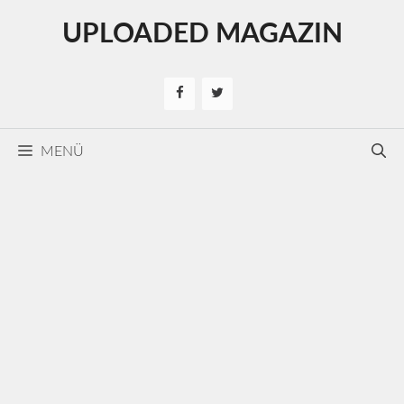
Kilépés
UPLOADED MAGAZIN
a
tartalomba
MENÜ