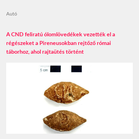
Autó
A CND feliratú ólomlövedékek vezették el a
régészeket a Pireneusokban rejtőző római
táborhoz, ahol rajtaütés történt