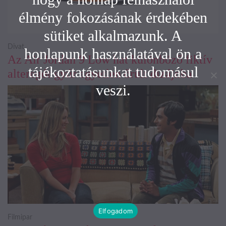
élmény fokozásának érdekében
sütiket alkalmazunk. A
Divat
honlapunk használatával ön a
Az Air Jordan 9 Low hat különböző fiktív
tájékoztatásunkat tudomásul
alteregót gyúr egyetlen őrült dizájnba
veszi.
Elfogadom
Filmipar