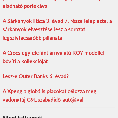
eladható portékával
A Sárkányok Háza 3. évad 7. része leleplezte, a
sárkányok elvesztése lesz a sorozat
legszívfacsaróbb pillanata
A Crocs egy elefánt árnyalatú ROY modellel
bővíti a kollekcióját
Lesz-e Outer Banks 6. évad?
A Xpeng a globális piacokat célozza meg
vadonatúj G9L szabadidő-autójával