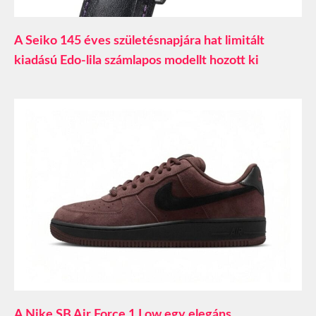
A Seiko 145 éves születésnapjára hat limitált
kiadású Edo-lila számlapos modellt hozott ki
A Nike SB Air Force 1 Low egy elegáns