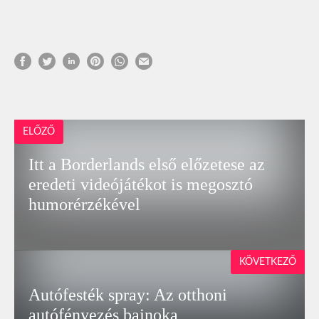
ELŐZŐ
Itt a Borderlands első előzetese az
eredeti videójátékot is megosztó
humorérzékével
KÖVETKEZŐ
Autófesték spray: Az otthoni
autófényezés bajnoka