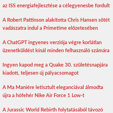
az ISS energiafejlesztése a célegyenesbe fordult
A Robert Pattinson alakította Chris Hansen sötét
vadászatra indul a Primetime előzetesében
A ChatGPT ingyenes verziója végre korlátlan
üzenetküldést kínál minden felhasználó számára
Ingyen kapod meg a Quake 30. születésnapjára
kiadott, teljesen új pályacsomagot
A Ma Maniére letisztult eleganciával álmodta
újra a hófehér Nike Air Force 1 Low-t
A Jurassic World Rebirth folytatásából távozó