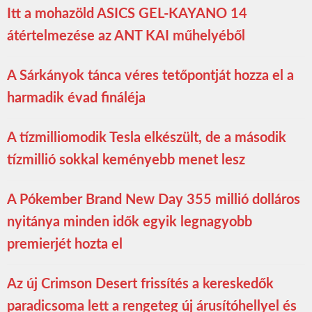
Itt a mohazöld ASICS GEL-KAYANO 14
átértelmezése az ANT KAI műhelyéből
A Sárkányok tánca véres tetőpontját hozza el a
harmadik évad fináléja
A tízmilliomodik Tesla elkészült, de a második
tízmillió sokkal keményebb menet lesz
A Pókember Brand New Day 355 millió dolláros
nyitánya minden idők egyik legnagyobb
premierjét hozta el
Az új Crimson Desert frissítés a kereskedők
paradicsoma lett a rengeteg új árusítóhellyel és