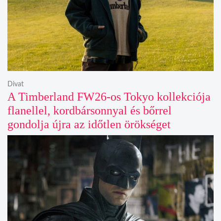
Divat
A Timberland FW26-os Tokyo kollekciója
flanellel, kordbársonnyal és bőrrel
gondolja újra az időtlen örökséget