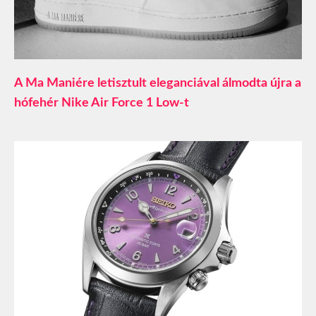
A Ma Maniére letisztult eleganciával álmodta újra a
hófehér Nike Air Force 1 Low-t