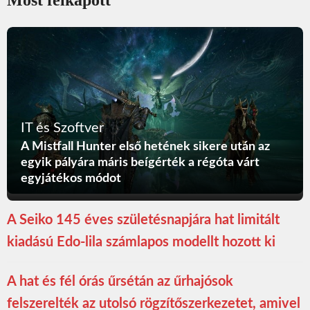
Most felkapott
IT és Szoftver
A Mistfall Hunter első hetének sikere után az
egyik pályára máris beígérték a régóta várt
egyjátékos módot
A Seiko 145 éves születésnapjára hat limitált
kiadású Edo-lila számlapos modellt hozott ki
A hat és fél órás űrsétán az űrhajósok
felszerelték az utolsó rögzítőszerkezetet, amivel