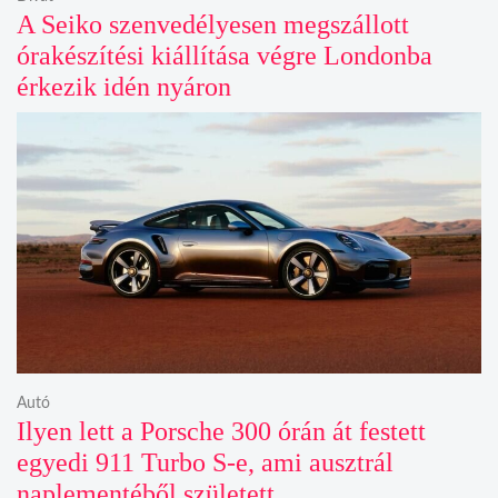
A Seiko szenvedélyesen megszállott
órakészítési kiállítása végre Londonba
érkezik idén nyáron
Autó
Ilyen lett a Porsche 300 órán át festett
egyedi 911 Turbo S-e, ami ausztrál
naplementéből született