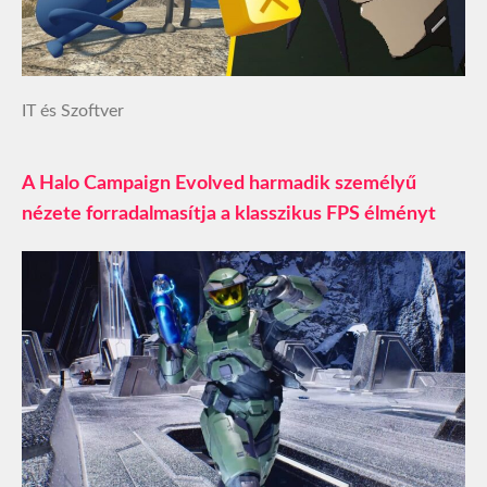
IT és Szoftver
A Halo Campaign Evolved harmadik személyű
nézete forradalmasítja a klasszikus FPS élményt