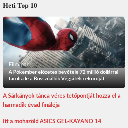
Heti Top 10
Filmipar
A Pókember előzetes bevétele 72 millió dollárral
tarolta le a Bosszúállók Végjáték rekordját
A Sárkányok tánca véres tetőpontját hozza el a
harmadik évad fináléja
Itt a mohazöld ASICS GEL-KAYANO 14