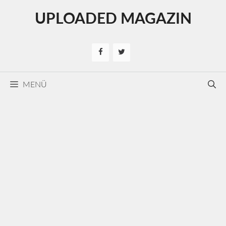
Kilépés
UPLOADED MAGAZIN
a
tartalomba
MENÜ