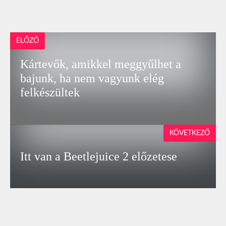
ELŐZŐ
Kártevők, amikkel meggyűlhet a
bajunk, ha nem vagyunk elég
felkészültek
KÖVETKEZŐ
Itt van a Beetlejuice 2 előzetese