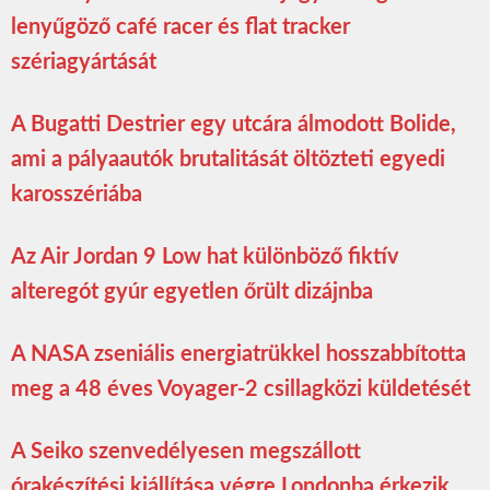
lenyűgöző café racer és flat tracker
szériagyártását
A Bugatti Destrier egy utcára álmodott Bolide,
ami a pályaautók brutalitását öltözteti egyedi
karosszériába
Az Air Jordan 9 Low hat különböző fiktív
alteregót gyúr egyetlen őrült dizájnba
A NASA zseniális energiatrükkel hosszabbította
meg a 48 éves Voyager-2 csillagközi küldetését
A Seiko szenvedélyesen megszállott
órakészítési kiállítása végre Londonba érkezik