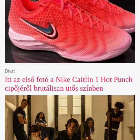
Divat
Itt az első fotó a Nike Caitlin 1 Hot Punch
cipőjéről brutálisan ütős színben