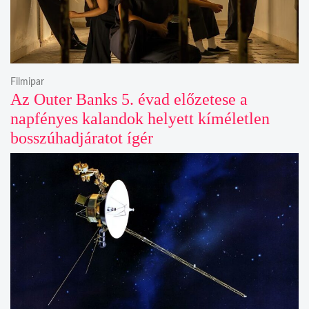
Filmipar
Az Outer Banks 5. évad előzetese a
napfényes kalandok helyett kíméletlen
bosszúhadjáratot ígér