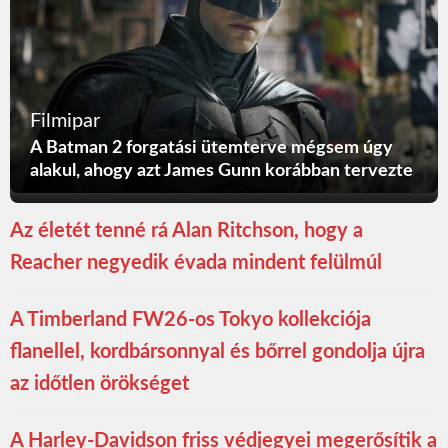
Filmipar
A Batman 2 forgatási ütemterve mégsem úgy
alakul, ahogy azt James Gunn korábban tervezte
Az életét tenné rá Alan Ritchson, hogy a
Reacher negyedik évada mindent felülmúl
A Timberland FW26-os Tokyo kollekciója
flanellel, kordbársonnyal és bőrrel gondolja újra
az időtlen örökséget
A Harley-Davidson friss védjegyei megerősítik a