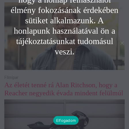
élmény fokozásának érdekében
sütiket alkalmazunk. A
honlapunk használatával ön a
tájékoztatásunkat tudomásul
veszi.
Filmipar
Az életét tenné rá Alan Ritchson, hogy a
Reacher negyedik évada mindent felülmúl
Elfogadom