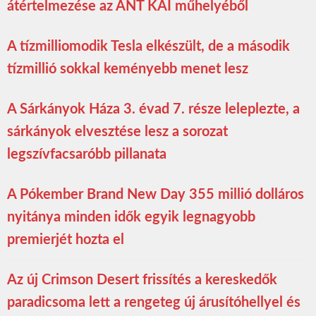
átértelmezése az ANT KAI műhelyéből
A tízmilliomodik Tesla elkészült, de a második
tízmillió sokkal keményebb menet lesz
A Sárkányok Háza 3. évad 7. része leleplezte, a
sárkányok elvesztése lesz a sorozat
legszívfacsaróbb pillanata
A Pókember Brand New Day 355 millió dolláros
nyitánya minden idők egyik legnagyobb
premierjét hozta el
Az új Crimson Desert frissítés a kereskedők
paradicsoma lett a rengeteg új árusítóhellyel és