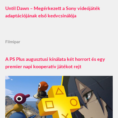
Until Dawn – Megérkezett a Sony videójáték
adaptációjának első kedvcsinálója
Filmipar
A PS Plus augusztusi kínálata két horrort és egy
premier napi kooperatív játékot rejt