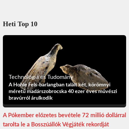
Heti Top 10
Technológia és Tudomány
A Hohle Fels-barlangban talált két, körömnyi
méretű madárszobrocska 40 ezer éves művészi
bravúrról árulkodik
A Pókember előzetes bevétele 72 millió dollárral
tarolta le a Bosszúállók Végjáték rekordját