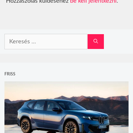
Hozzászólás küldéséhez
be kell jelentkezni
.
Keresés:
FRISS