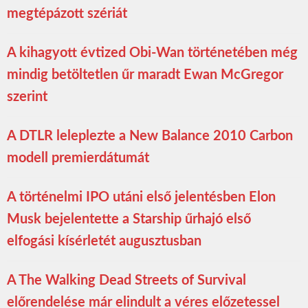
megtépázott szériát
A kihagyott évtized Obi-Wan történetében még
mindig betöltetlen űr maradt Ewan McGregor
szerint
A DTLR leleplezte a New Balance 2010 Carbon
modell premierdátumát
A történelmi IPO utáni első jelentésben Elon
Musk bejelentette a Starship űrhajó első
elfogási kísérletét augusztusban
A The Walking Dead Streets of Survival
előrendelése már elindult a véres előzetessel