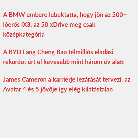
A BMW embere lebuktatta, hogy jön az 500+
lóerős iX3, az 50 xDrive meg csak
középkategória
A BYD Fang Cheng Bao félmilliós eladási
rekordot ért el kevesebb mint három év alatt
James Cameron a karrierje lezárását tervezi, az
Avatar 4 és 5 jövője így elég kilátástalan