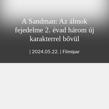
A Sandman: Az álmok
fejedelme 2. évad három új
karakterrel bővül
|
2024.05.22.
|
Filmipar