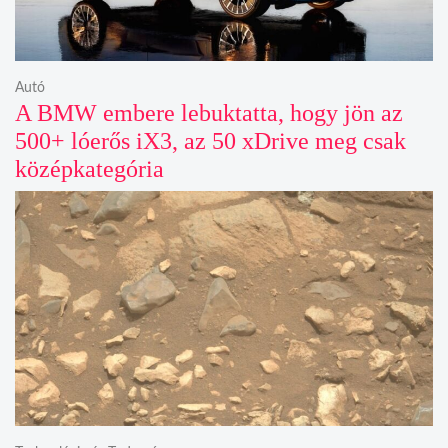
Autó
A BMW embere lebuktatta, hogy jön az
500+ lóerős iX3, az 50 xDrive meg csak
középkategória