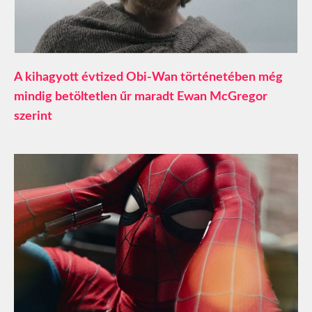
A kihagyott évtized Obi-Wan történetében még
mindig betöltetlen űr maradt Ewan McGregor
szerint