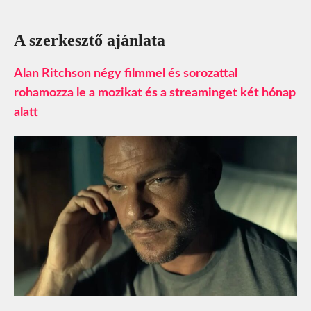
A szerkesztő ajánlata
Alan Ritchson négy filmmel és sorozattal
rohamozza le a mozikat és a streaminget két hónap
alatt