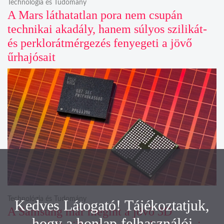
Technológia és Tudomány
A Mars láthatatlan pora nem csupán
technikai akadály, hanem súlyos szilikát-
és perklorátmérgezés fenyegeti a jövő
űrhajósait
Technológia és Tudomány
Kedves Látogató! Tájékoztatjuk,
A Samsung már megint a jövő 3D
hogy a honlap felhasználói