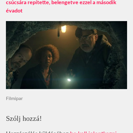
csúcsára repítette, belengetve ezzel a második
évadot
Filmipar
Szólj hozzá!