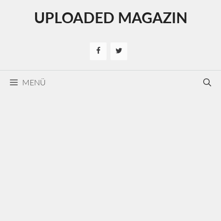
Kilépés
UPLOADED MAGAZIN
a
tartalomba
MENÜ