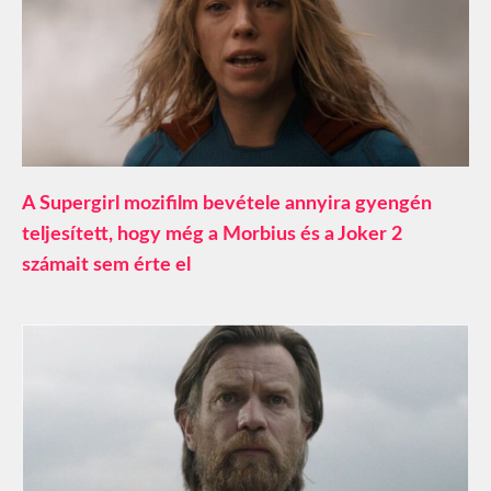
A Supergirl mozifilm bevétele annyira gyengén
teljesített, hogy még a Morbius és a Joker 2
számait sem érte el