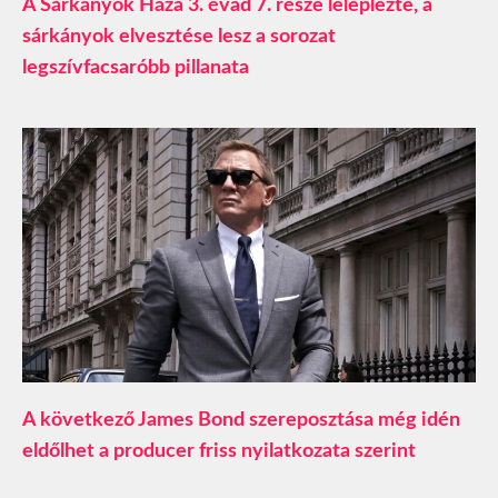
A Sárkányok Háza 3. évad 7. része leleplezte, a
sárkányok elvesztése lesz a sorozat
legszívfacsaróbb pillanata
A következő James Bond szereposztása még idén
eldőlhet a producer friss nyilatkozata szerint