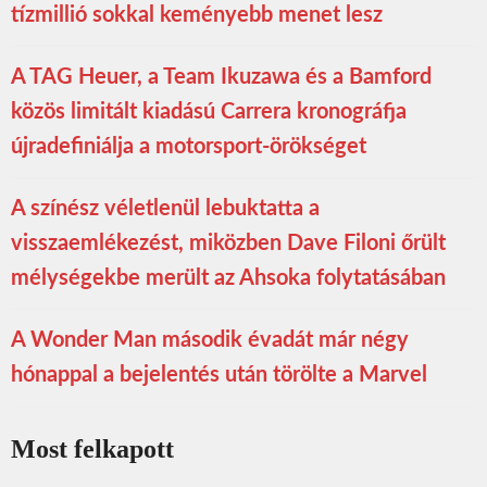
tízmillió sokkal keményebb menet lesz
A TAG Heuer, a Team Ikuzawa és a Bamford
közös limitált kiadású Carrera kronográfja
újradefiniálja a motorsport-örökséget
A színész véletlenül lebuktatta a
visszaemlékezést, miközben Dave Filoni őrült
mélységekbe merült az Ahsoka folytatásában
A Wonder Man második évadát már négy
hónappal a bejelentés után törölte a Marvel
Most felkapott