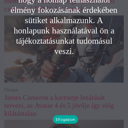
memóriáját villantja meg, miközben mi
élmény fokozásának érdekében
csak olcsó DDR5-öt akarunk
sütiket alkalmazunk. A
honlapunk használatával ön a
tájékoztatásunkat tudomásul
veszi.
Filmipar
James Cameron a karrierje lezárását
tervezi, az Avatar 4 és 5 jövője így elég
kilátástalan
Elfogadom