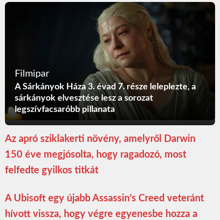
Filmipar
A Sárkányok Háza 3. évad 7. része leleplezte, a
sárkányok elvesztése lesz a sorozat
legszívfacsaróbb pillanata
Az apró sziklakerti növény, amelyről Darwin
150 éve megjósolta, hogy ragadozó, most
felfedte gyilkos titkát
A Ubisoft egy újabb Assassin’s Creed veteránt
hívott vissza, hogy végre egyenesbe hozza a