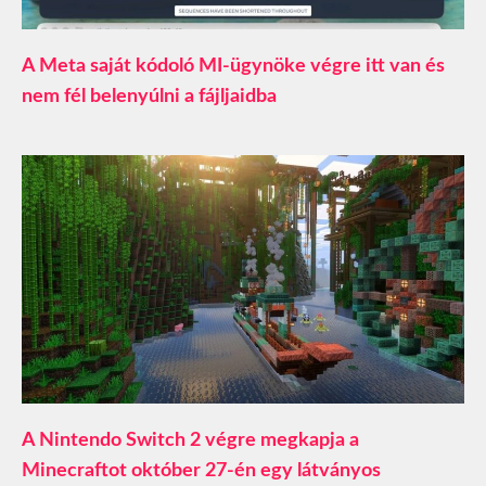
A Meta saját kódoló MI-ügynöke végre itt van és
nem fél belenyúlni a fájljaidba
A Nintendo Switch 2 végre megkapja a
Minecraftot október 27-én egy látványos