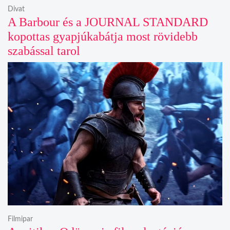
Divat
A Barbour és a JOURNAL STANDARD
kopottas gyapjúkabátja most rövidebb
szabással tarol
Filmipar