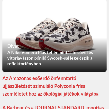
Divat
A Nike Vomero Plus tehénmintás felsővel és
vitorlavászon póniló Swoosh-sal legelészik a
reflektorfényben
Az Amazonas esőerdő önfenntartó
újjászületését szimuláló Polyzonia friss
szemléletet hoz az ökológiai játékok világába
A Barbour és a JOURNAL STANDARD kopottas