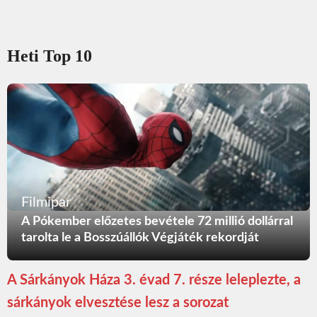
Heti Top 10
Filmipar
A Pókember előzetes bevétele 72 millió dollárral
tarolta le a Bosszúállók Végjáték rekordját
A Sárkányok Háza 3. évad 7. része leleplezte, a
sárkányok elvesztése lesz a sorozat