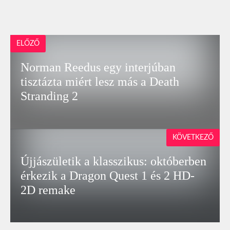
ELŐZŐ
Norman Reedus egy interjúban
tisztázta miért lesz más a Death
Stranding 2
KÖVETKEZŐ
Újjászületik a klasszikus: októberben
érkezik a Dragon Quest 1 és 2 HD-
2D remake