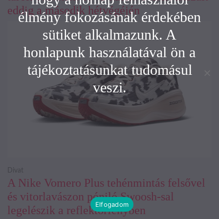
eddig a második hétvégéjén
élmény fokozásának érdekében
sütiket alkalmazunk. A
honlapunk használatával ön a
tájékoztatásunkat tudomásul
veszi.
Divat
A Nike Vomero Plus tehénmintás felsővel
és vitorlavászon póniló Swoosh-sal
Elfogadom
legelészik a reflektorfényben