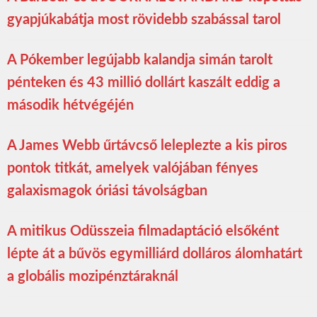
gyapjúkabátja most rövidebb szabással tarol
A Pókember legújabb kalandja simán tarolt
pénteken és 43 millió dollárt kaszált eddig a
második hétvégéjén
A James Webb űrtávcső leleplezte a kis piros
pontok titkát, amelyek valójában fényes
galaxismagok óriási távolságban
A mitikus Odüsszeia filmadaptáció elsőként
lépte át a bűvös egymilliárd dolláros álomhatárt
a globális mozipénztáraknál