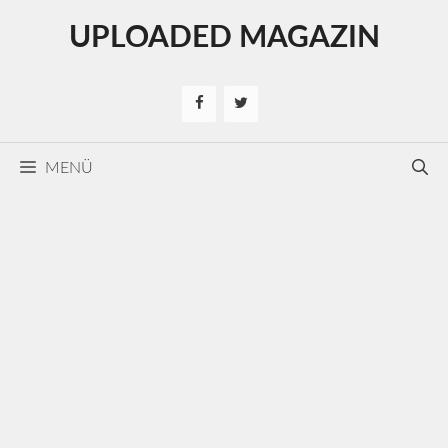
Kilépés
UPLOADED MAGAZIN
a
tartalomba
MENÜ