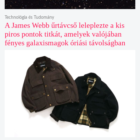
Technológia és Tudomány
A James Webb űrtávcső leleplezte a kis
piros pontok titkát, amelyek valójában
fényes galaxismagok óriási távolságban