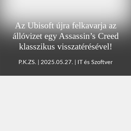
Az Ubisoft újra felkavarja az
állóvizet egy Assassin’s Creed
klasszikus visszatérésével!
P.K.ZS.
|
2025.05.27.
|
IT és Szoftver