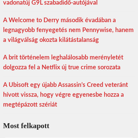
vadonatúj G9L szabadidő-autójával
A Welcome to Derry második évadában a
legnagyobb fenyegetés nem Pennywise, hanem
a világválság okozta kilátástalanság
A brit történelem leghalálosabb merényletét
dolgozza fel a Netflix új true crime sorozata
A Ubisoft egy újabb Assassin’s Creed veteránt
hívott vissza, hogy végre egyenesbe hozza a
megtépázott szériát
Most felkapott