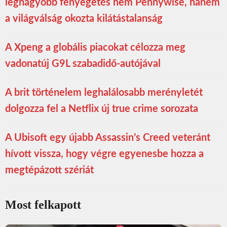
legnagyobb fenyegetés nem Pennywise, hanem
a világválság okozta kilátástalanság
A Xpeng a globális piacokat célozza meg
vadonatúj G9L szabadidő-autójával
A brit történelem leghalálosabb merényletét
dolgozza fel a Netflix új true crime sorozata
A Ubisoft egy újabb Assassin’s Creed veteránt
hívott vissza, hogy végre egyenesbe hozza a
megtépázott szériát
Most felkapott