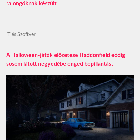
rajongóknak készült
IT és Szoftver
A Halloween-játék előzetese Haddonfield eddig
sosem látott negyedébe enged bepillantást