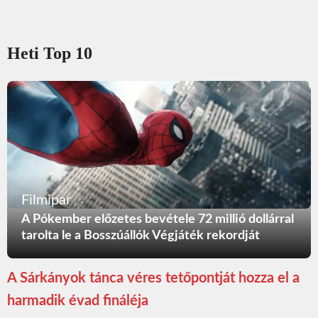
Heti Top 10
Filmipar
A Pókember előzetes bevétele 72 millió dollárral
tarolta le a Bosszúállók Végjáték rekordját
A Sárkányok tánca véres tetőpontját hozza el a
harmadik évad fináléja