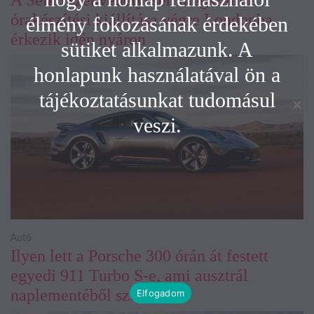
órakészítési kiállítása végre Londonba
élmény fokozásának érdekében
érkezik idén nyáron
sütiket alkalmazunk. A
honlapunk használatával ön a
tájékoztatásunkat tudomásul
veszi.
Autó
Ilyen lett a Porsche 300 órán át festett
egyedi 911 Turbo S-e, ami ausztrál
naplementéből született
Elfogadom