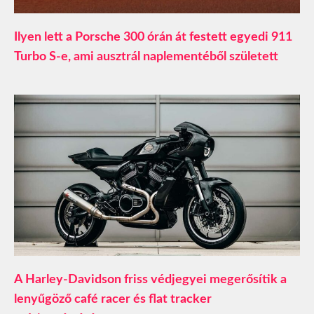
Ilyen lett a Porsche 300 órán át festett egyedi 911
Turbo S-e, ami ausztrál naplementéből született
A Harley-Davidson friss védjegyei megerősítik a
lenyűgöző café racer és flat tracker