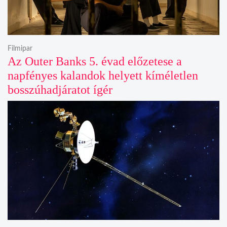
Filmipar
Az Outer Banks 5. évad előzetese a
napfényes kalandok helyett kíméletlen
bosszúhadjáratot ígér