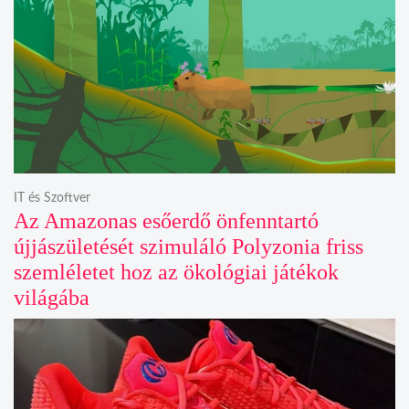
IT és Szoftver
Az Amazonas esőerdő önfenntartó
újjászületését szimuláló Polyzonia friss
szemléletet hoz az ökológiai játékok
világába