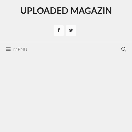
Kilépés
UPLOADED MAGAZIN
a
tartalomba
MENÜ