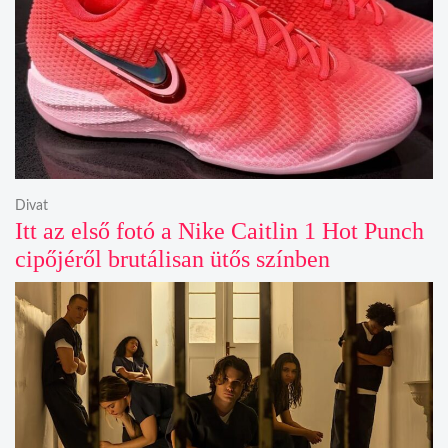
Divat
Itt az első fotó a Nike Caitlin 1 Hot Punch
cipőjéről brutálisan ütős színben