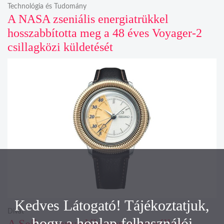
Technológia és Tudomány
A NASA zseniális energiatrükkel
hosszabbította meg a 48 éves Voyager-2
csillagközi küldetését
Kedves Látogató! Tájékoztatjuk,
Divat
hogy a honlap felhasználói
A Seiko szenvedélyesen megszállott