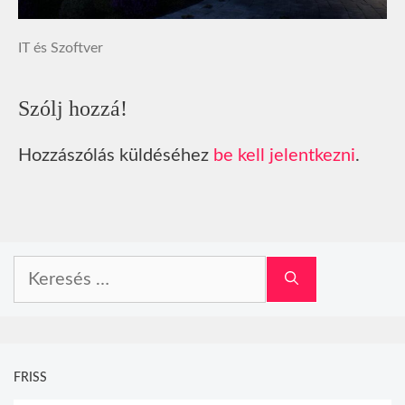
IT és Szoftver
Szólj hozzá!
Hozzászólás küldéséhez
be kell jelentkezni
.
Keresés:
FRISS