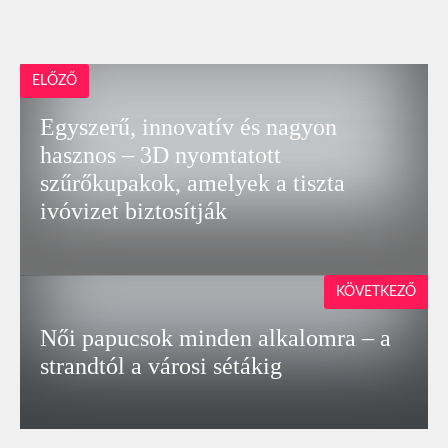
ELŐZŐ
Egyszerű, innovatív és nagyon
hasznos – 3D nyomtatott
szűrőkupakok, amelyek a tiszta
ivóvizet biztosítják
KÖVETKEZŐ
Női papucsok minden alkalomra – a
strandtól a városi sétákig