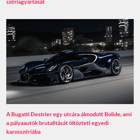
szériagyártását
A Bugatti Destrier egy utcára álmodott Bolide, ami
a pályaautók brutalitását öltözteti egyedi
karosszériába