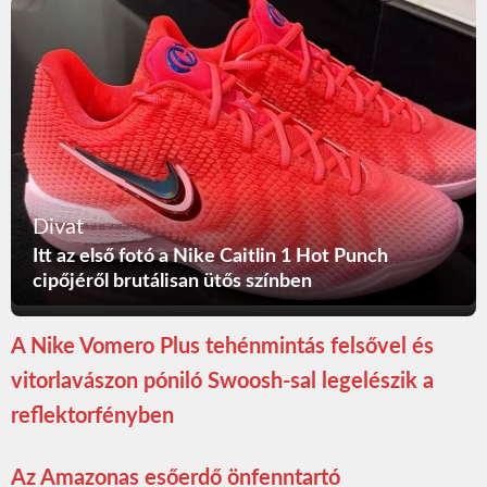
Divat
Itt az első fotó a Nike Caitlin 1 Hot Punch
cipőjéről brutálisan ütős színben
A Nike Vomero Plus tehénmintás felsővel és
vitorlavászon póniló Swoosh-sal legelészik a
reflektorfényben
Az Amazonas esőerdő önfenntartó