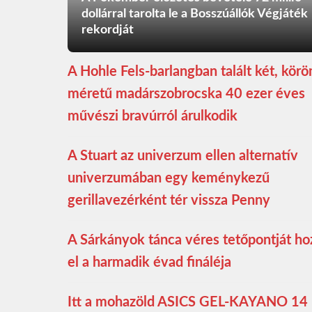
dollárral tarolta le a Bosszúállók Végjáték
rekordját
A Hohle Fels-barlangban talált két, kör
méretű madárszobrocska 40 ezer éves
művészi bravúrról árulkodik
A Stuart az univerzum ellen alternatív
univerzumában egy keménykezű
gerillavezérként tér vissza Penny
A Sárkányok tánca véres tetőpontját ho
el a harmadik évad fináléja
Itt a mohazöld ASICS GEL-KAYANO 14