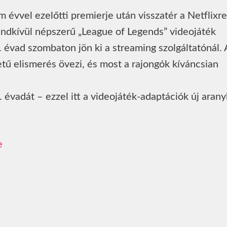
évvel ezelőtti premierje után visszatér a Netflixre
endkívül népszerű „League of Legends” videojáték
 évad szombaton jön ki a streaming szolgáltatónál. 
tű elismerés övezi, és most a rajongók kíváncsian
 évadát – ezzel itt a videojáték-adaptációk új aran
e