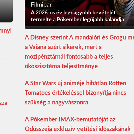
Filmipar
A 2026-os év legnagyobb bevételét
termelte a Pókember legújabb kalandja
ömnyi
A Disney szerint A mandalóri és Grogu m
a Vaiana azért sikerek, mert a
mozipénztárnál fontosabb a teljes
ökoszisztéma teljesítménye
A Star Wars új animéje hibátlan Rotten
Tomatoes értékeléssel bizonyítja nincs
szükség a nagyvászonra
zza
A Pókember IMAX-bemutatóját az
Odüsszeia exkluzív vetítési időszakának