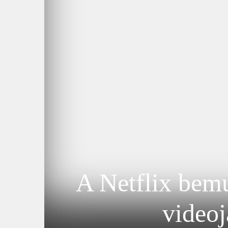
A Netflix bemut
videoj