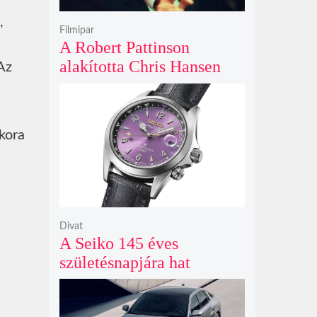
,
Filmipar
A Robert Pattinson
alakította Chris Hansen
Az
sötét vadászatra indul a
Primetime előzetesében
ykora
Divat
A Seiko 145 éves
születésnapjára hat
limitált kiadású Edo-lila
számlapos modellt hozott