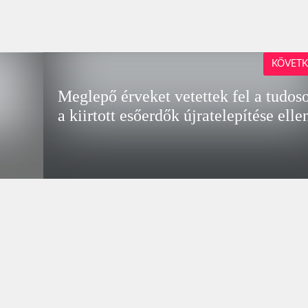
KÖVETK
Meglepő érveket vetettek fel a tudos
a kiirtott esőerdők újratelepítése elle