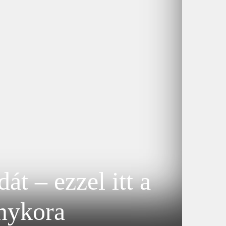
át – ezzel itt a
anykora