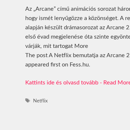
Az „Arcane” című animációs sorozat három 
hogy ismét lenyűgözze a közönséget. A r
alapján készült drámasorozat az Arcane 2.
első évad megjelenése óta szinte egyönte
várják, mit tartogat More
The post A Netflix bemutatja az Arcane 2.
appeared first on Fess.hu.
Read Mor
Címkék
Netflix