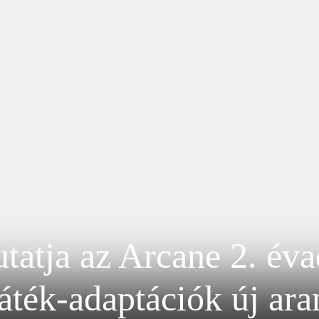
atja az Arcane 2. évad
áték-adaptációk új ar