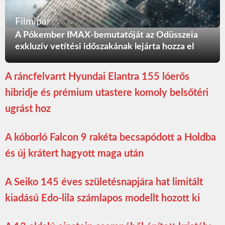
Filmipar
A Pókember IMAX-bemutatóját az Odüsszeia
exkluzív vetítési időszakának lejárta hozza el
A ráncfelvarrt Hyundai Elantra 155 lóerős
hibridje és prémium utastere komoly belsőtéri
ugrást hoz
A kóborló Falcon 9 rakéta becsapódott a Holdba
és új krátert hagyott maga után
A Seiko 145 éves születésnapjára hat limitált
kiadású Edo-lila számlapos modellt hozott ki