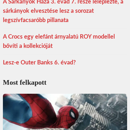
A Sárkányok Háza 3. évad 7. része leleplezte, a
sárkányok elvesztése lesz a sorozat
legszívfacsaróbb pillanata
A Crocs egy elefánt árnyalatú ROY modellel
bővíti a kollekcióját
Lesz-e Outer Banks 6. évad?
Most felkapott