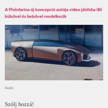
A Pininfarina új koncepció autója video játékba illő
külsővel és belsővel rendelkezik
Autó
Szólj hozzá!