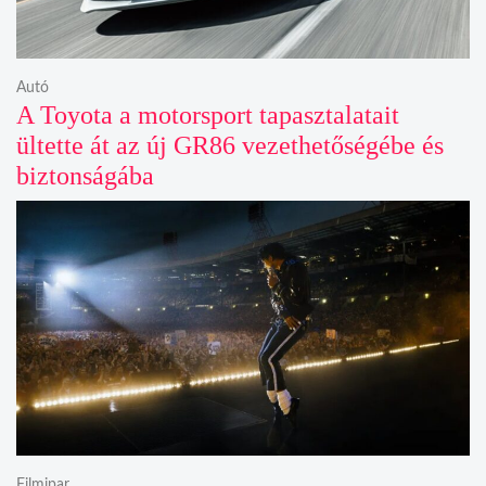
Autó
A Toyota a motorsport tapasztalatait
ültette át az új GR86 vezethetőségébe és
biztonságába
Filmipar