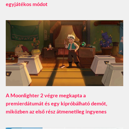
egyjátékos módot
A Moonlighter 2 végre megkapta a
premierdátumát és egy kipróbálható demót,
miközben az első rész átmenetileg ingyenes