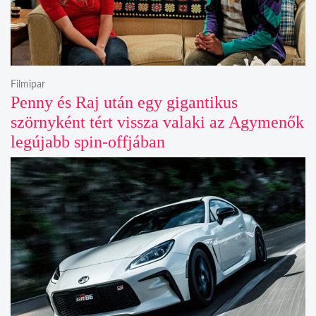
Filmipar
Penny és Raj után egy gigantikus
szörnyként tért vissza valaki az Agymenők
legújabb spin-offjában