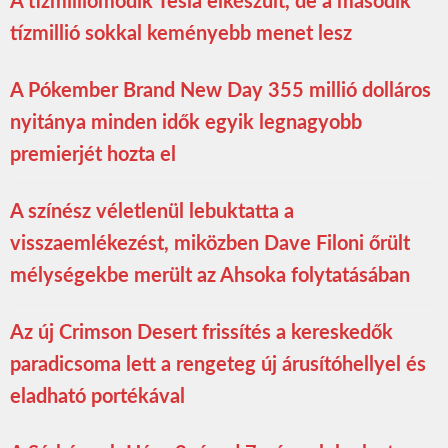
A tízmilliomodik Tesla elkészült, de a második
tízmillió sokkal keményebb menet lesz
A Pókember Brand New Day 355 millió dolláros
nyitánya minden idők egyik legnagyobb
premierjét hozta el
A színész véletlenül lebuktatta a
visszaemlékezést, miközben Dave Filoni őrült
mélységekbe merült az Ahsoka folytatásában
Az új Crimson Desert frissítés a kereskedők
paradicsoma lett a rengeteg új árusítóhellyel és
eladható portékával