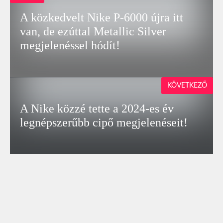
A közkedvelt Nike P-6000 újra itt
van, de ezúttal Metallic Silver
megjelenéssel hódít!
KÖVETKEZŐ
A Nike közzé tette a 2024-es év
legnépszerűbb cipő megjelenéseit!