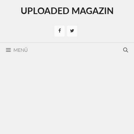
Kilépés
UPLOADED MAGAZIN
a
tartalomba
MENÜ