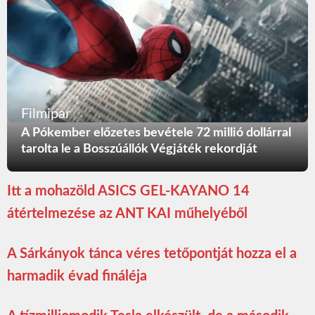
Filmipar
A Pókember előzetes bevétele 72 millió dollárral
tarolta le a Bosszúállók Végjáték rekordját
Itt a mohazöld ASICS GEL-KAYANO 14
átértelmezése az ANT KAI műhelyéből
A Sárkányok tánca véres tetőpontját hozza el a
harmadik évad fináléja