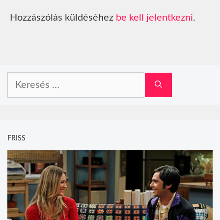
Hozzászólás küldéséhez
be kell jelentkezni
.
Keresés:
FRISS