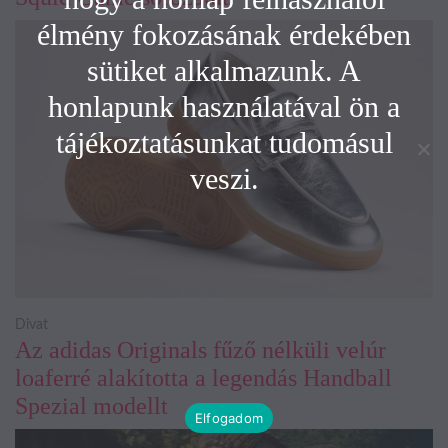
élmény fokozásának érdekében
sütiket alkalmazunk. A
honlapunk használatával ön a
tájékoztatásunkat tudomásul
veszi.
Divat
Az adidas Originals fűző nélküli velúr
loaferré alakította a legendás Handball
Spezial modellt
Elfogadom