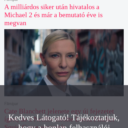
A milliárdos siker után hivatalos a
Michael 2 és már a bemutató éve is
megvan
Filmipar
Cate Blanchett jelenete egy új fejezetet
Kedves Látogató! Tájékoztatjuk,
ígért, de a Netflix törölte David Fincher
hogy a honlap felhasználói
Squid Game sorozatát