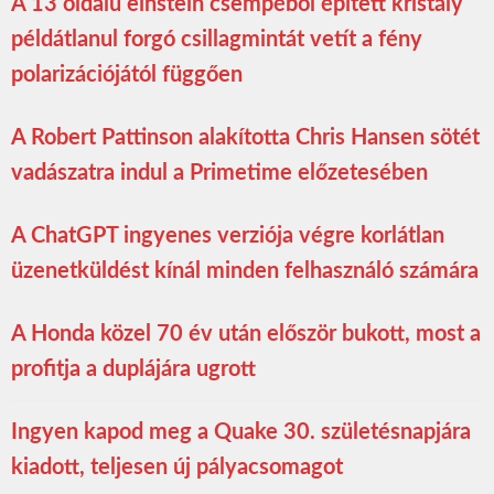
A 13 oldalú einstein csempéből épített kristály
példátlanul forgó csillagmintát vetít a fény
polarizációjától függően
A Robert Pattinson alakította Chris Hansen sötét
vadászatra indul a Primetime előzetesében
A ChatGPT ingyenes verziója végre korlátlan
üzenetküldést kínál minden felhasználó számára
A Honda közel 70 év után először bukott, most a
profitja a duplájára ugrott
Ingyen kapod meg a Quake 30. születésnapjára
kiadott, teljesen új pályacsomagot