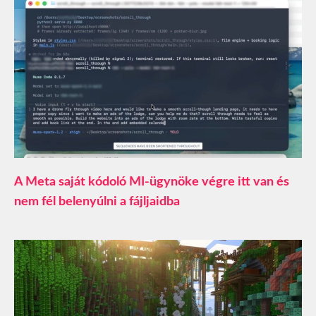
A Meta saját kódoló MI-ügynöke végre itt van és
nem fél belenyúlni a fájljaidba