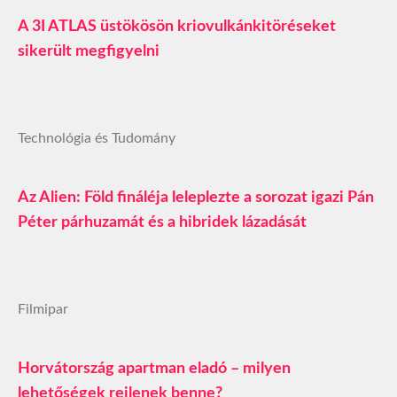
A 3I ATLAS üstökösön kriovulkánkitöréseket
sikerült megfigyelni
Technológia és Tudomány
Az Alien: Föld fináléja leleplezte a sorozat igazi Pán
Péter párhuzamát és a hibridek lázadását
Filmipar
Horvátország apartman eladó – milyen
lehetőségek rejlenek benne?