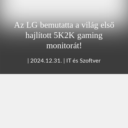
Az LG bemutatta a világ első
hajlított 5K2K gaming
monitorát!
|
2024.12.31.
|
IT és Szoftver