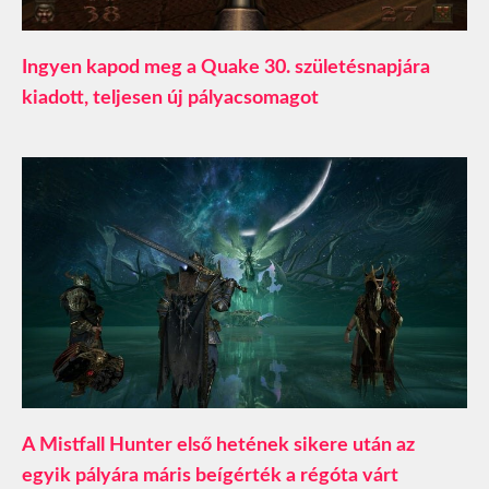
Ingyen kapod meg a Quake 30. születésnapjára
kiadott, teljesen új pályacsomagot
A Mistfall Hunter első hetének sikere után az
egyik pályára máris beígérték a régóta várt