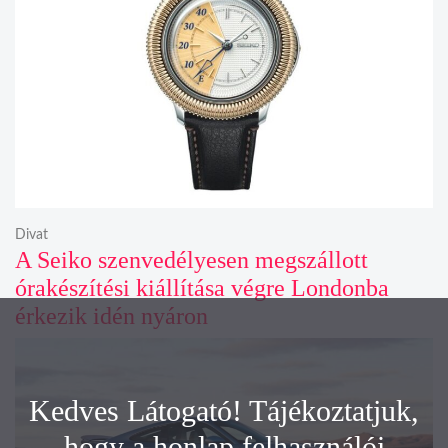
Divat
A Seiko szenvedélyesen megszállott
órakészítési kiállítása végre Londonba
érkezik idén nyáron
Kedves Látogató! Tájékoztatjuk,
hogy a honlap felhasználói