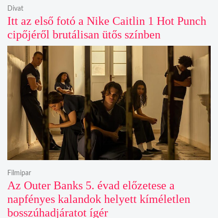
Divat
Itt az első fotó a Nike Caitlin 1 Hot Punch
cipőjéről brutálisan ütős színben
Filmipar
Az Outer Banks 5. évad előzetese a
napfényes kalandok helyett kíméletlen
bosszúhadjáratot ígér