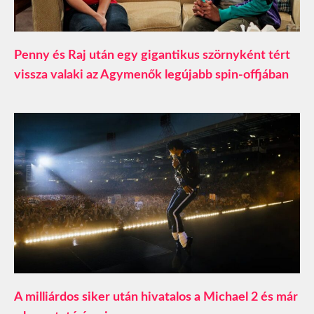
Penny és Raj után egy gigantikus szörnyként tért
vissza valaki az Agymenők legújabb spin-offjában
A milliárdos siker után hivatalos a Michael 2 és már