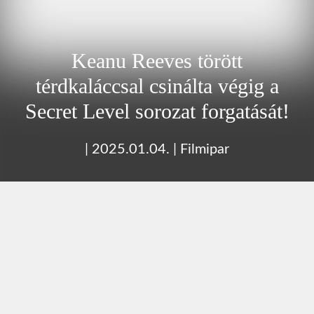
Keanu Reeves törött
térdkaláccsal csinálta végig a
Secret Level sorozat forgatását!
|
2025.01.04.
|
Filmipar