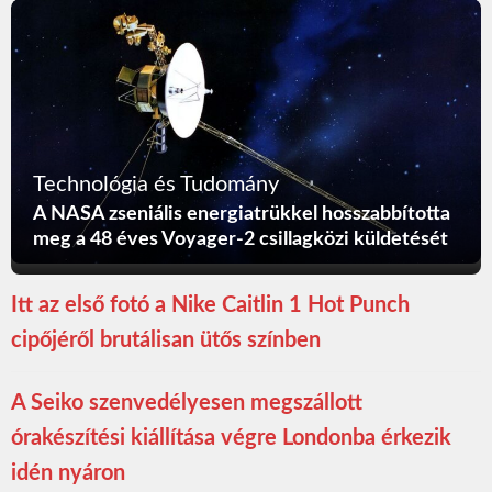
Technológia és Tudomány
A NASA zseniális energiatrükkel hosszabbította
meg a 48 éves Voyager-2 csillagközi küldetését
Itt az első fotó a Nike Caitlin 1 Hot Punch
cipőjéről brutálisan ütős színben
A Seiko szenvedélyesen megszállott
órakészítési kiállítása végre Londonba érkezik
idén nyáron