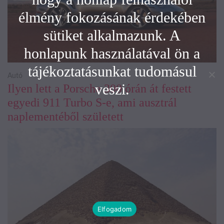
élmény fokozásának érdekében
sütiket alkalmazunk. A
honlapunk használatával ön a
tájékoztatásunkat tudomásul
Autó
veszi.
Ilyen lett a Porsche 300 órán át festett
egyedi 911 Turbo S-e, ami ausztrál
naplementéből született
Elfogadom