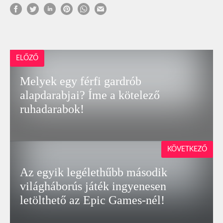
ELŐZŐ
Melyek egy férfi gardrób
alapdarabjai? Íme a kötelező
ruhadarabok!
KÖVETKEZŐ
Az egyik legélethűbb második
világháborús játék ingyenesen
letölthető az Epic Games-nél!