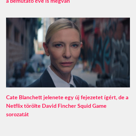
a bemutató éve is megvan
Cate Blanchett jelenete egy új fejezetet ígért, de a
Netflix törölte David Fincher Squid Game
sorozatát