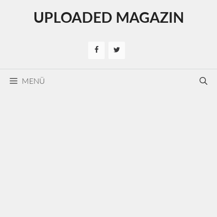
Kilépés
UPLOADED MAGAZIN
a
tartalomba
MENÜ