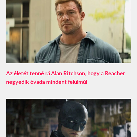
Az életét tenné rá Alan Ritchson, hogy a Reacher
negyedik évada mindent felülmúl