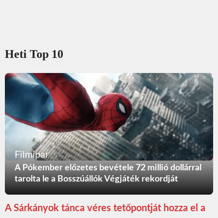
Heti Top 10
Filmipar
A Pókember előzetes bevétele 72 millió dollárral
tarolta le a Bosszúállók Végjáték rekordját
A Sárkányok tánca véres tetőpontját hozza el a