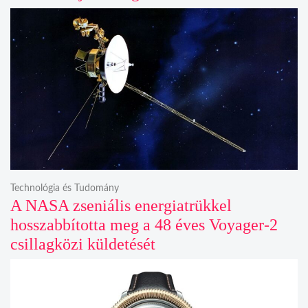
Technológia és Tudomány
A NASA zseniális energiatrükkel
hosszabbította meg a 48 éves Voyager-2
csillagközi küldetését