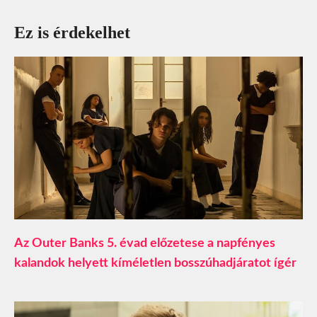
Ez is érdekelhet
Az Outer Banks 5. évad előzetese a napfényes
kalandok helyett kíméletlen bosszúhadjáratot ígér