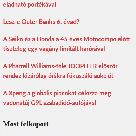
eladható portékával
Lesz-e Outer Banks 6. évad?
A Seiko és a Honda a 45 éves Motocompo előtt
tiszteleg egy vagány limitált karórával
A Pharrell Williams-féle JOOPITER először
rendez kizárólag órákra fókuszáló aukciót
A Xpeng a globális piacokat célozza meg
vadonatúj G9L szabadidő-autójával
Most felkapott