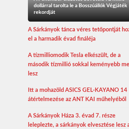
dollárral tarolta le a Bosszúállók Végjáték
rekordját
A Sárkányok tánca véres tetőpontját ho
el a harmadik évad fináléja
A tízmilliomodik Tesla elkészült, de a
második tízmillió sokkal keményebb m
lesz
Itt a mohazöld ASICS GEL-KAYANO 14
átértelmezése az ANT KAI műhelyéből
A Sárkányok Háza 3. évad 7. része
leleplezte, a sárkányok elvesztése lesz 