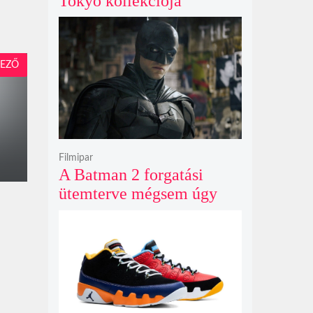
Tokyo kollekciója
flanellel, kordbársonnyal
és bőrrel gondolja újra az
időtlen örökséget
EZŐ
Filmipar
A Batman 2 forgatási
ütemterve mégsem úgy
alakul, ahogy azt James
Gunn korábban tervezte