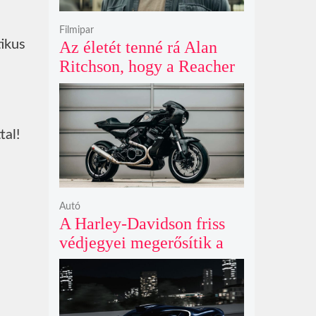
Filmipar
tikus
Az életét tenné rá Alan
Ritchson, hogy a Reacher
negyedik évada mindent
felülmúl
tal!
Autó
A Harley-Davidson friss
védjegyei megerősítik a
lenyűgöző café racer és
flat tracker szériagyártását