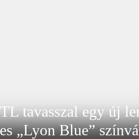
L tavasszal egy új le
es „Lyon Blue” színvál