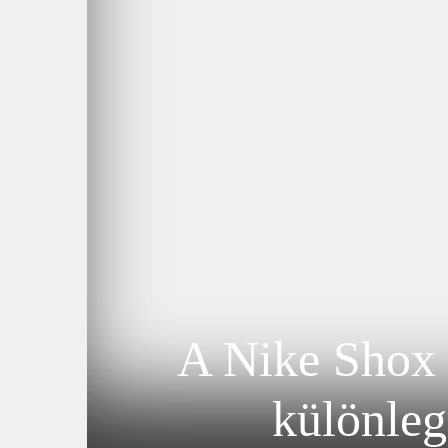
A Nike Shox T
különleg