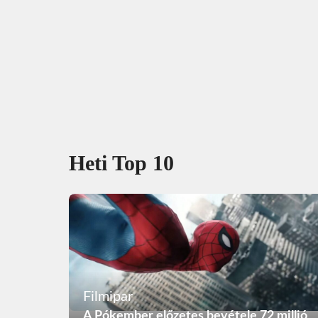
Heti Top 10
Filmipar
A Pókember előzetes bevétele 72 millió