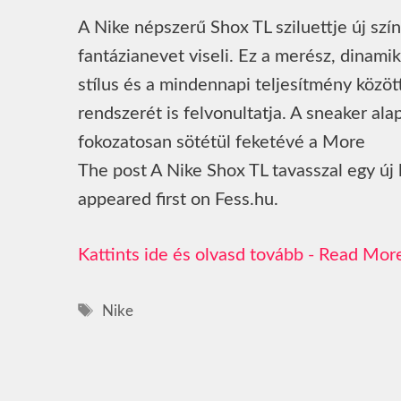
A Nike népszerű Shox TL sziluettje új szín
fantázianevet viseli. Ez a merész, dinamik
stílus és a mindennapi teljesítmény közö
rendszerét is felvonultatja. A sneaker ala
fokozatosan sötétül feketévé a More
The post A Nike Shox TL tavasszal egy új 
appeared first on Fess.hu.
Read Mor
Címkék
Nike