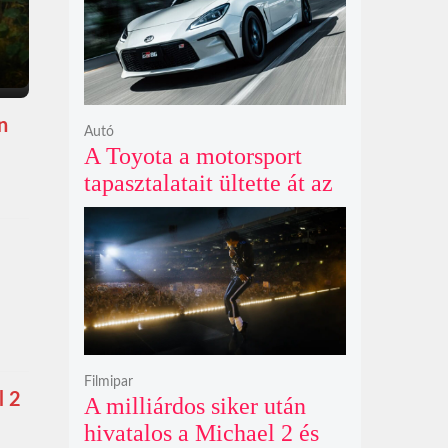
n
Autó
A Toyota a motorsport
tapasztalatait ültette át az
új GR86 vezethetőségébe
és biztonságába
Filmipar
l 2
A milliárdos siker után
hivatalos a Michael 2 és