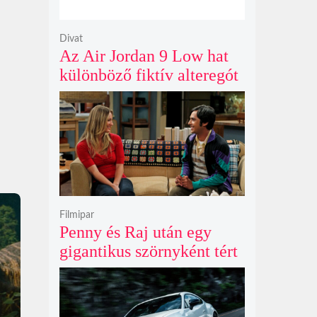
Divat
Az Air Jordan 9 Low hat
különböző fiktív alteregót
gyúr egyetlen őrült
dizájnba
Filmipar
Penny és Raj után egy
gigantikus szörnyként tért
vissza valaki az
Agymenők legújabb spin-
offjában