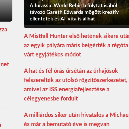
A Jurassic World Rebirth folytatásából
távozó Gareth Edwards mögött kreatív
ellentétek és AI-vita is állhat
zza
A Mistfall Hunter első hetének sikere utá
az egyik pályára máris beígérték a régóta
várt egyjátékos módot
enet
A hat és fél órás űrsétán az űrhajósok
felszerelték az utolsó rögzítőszerkezetet,
amivel az ISS energiafejlesztése a
célegyenesbe fordult
A milliárdos siker után hivatalos a Michae
és már a bemutató éve is megvan
a