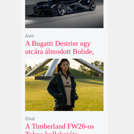
Autó
A Bugatti Destrier egy
utcára álmodott Bolide,
ami a pályaautók
brutalitását öltözteti
egyedi karosszériába
Divat
A Timberland FW26-os