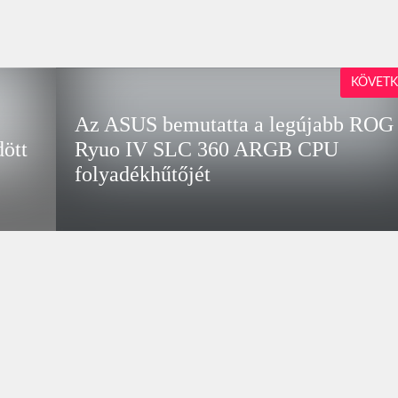
KÖVETK
Az ASUS bemutatta a legújabb ROG
dött
Ryuo IV SLC 360 ARGB CPU
folyadékhűtőjét