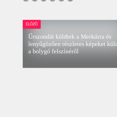
ELŐZŐ
Űrszondát küldtek a Merkúrra és
lenyűgözően részletes képeket kül
a bolygó felszínéről