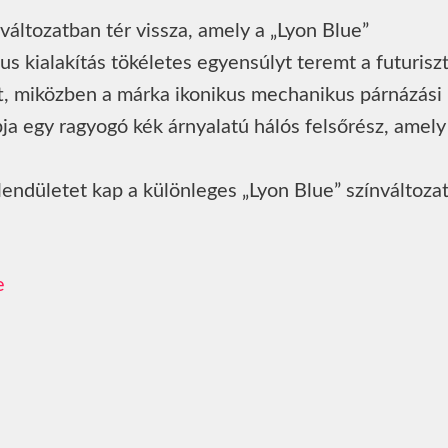
változatban tér vissza, amely a „Lyon Blue”
us kialakítás tökéletes egyensúlyt teremt a futurisz
tt, miközben a márka ikonikus mechanikus párnázási
pja egy ragyogó kék árnyalatú hálós felsőrész, amely
lendületet kap a különleges „Lyon Blue” színváltozat
e