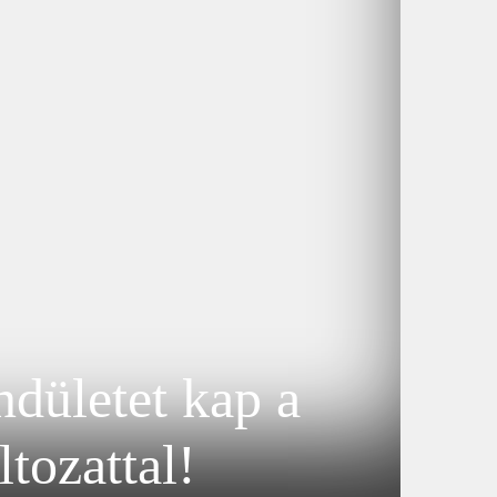
ndületet kap a
tozattal!