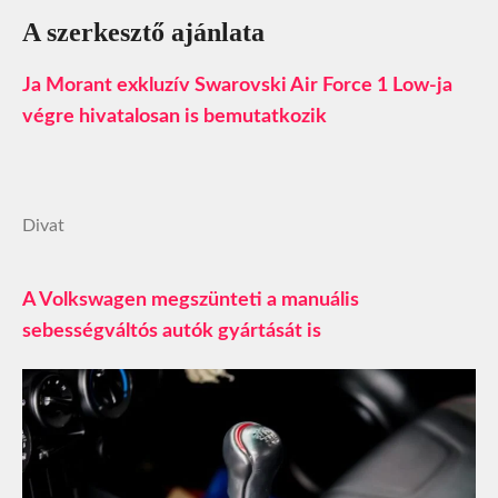
A szerkesztő ajánlata
Ja Morant exkluzív Swarovski Air Force 1 Low-ja
végre hivatalosan is bemutatkozik
Divat
A Volkswagen megszünteti a manuális
sebességváltós autók gyártását is