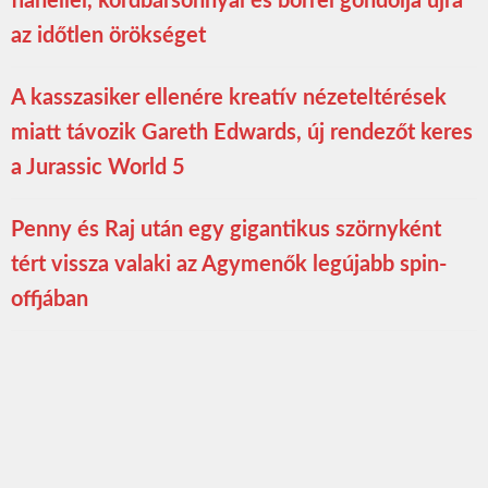
flanellel, kordbársonnyal és bőrrel gondolja újra
az időtlen örökséget
A kasszasiker ellenére kreatív nézeteltérések
miatt távozik Gareth Edwards, új rendezőt keres
a Jurassic World 5
Penny és Raj után egy gigantikus szörnyként
tért vissza valaki az Agymenők legújabb spin-
offjában