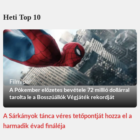
Heti Top 10
Filmipar
A Pókember előzetes bevétele 72 millió dollárral
tarolta le a Bosszúállók Végjáték rekordját
A Sárkányok tánca véres tetőpontját hozza el a
harmadik évad fináléja