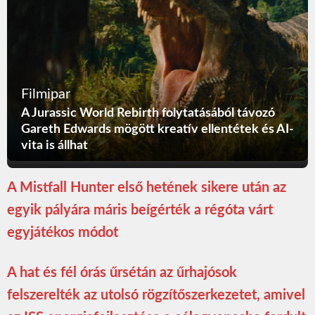
Filmipar
A Jurassic World Rebirth folytatásából távozó
Gareth Edwards mögött kreatív ellentétek és AI-
vita is állhat
A Mistfall Hunter első hetének sikere után az
egyik pályára máris beígérték a régóta várt
egyjátékos módot
A hat és fél órás űrsétán az űrhajósok
felszerelték az utolsó rögzítőszerkezetet, amivel