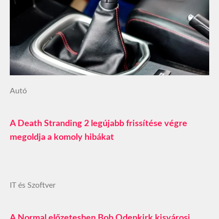
Autó
A Death Stranding 2 legújabb frissítése végre
megoldja a komoly hibákat
IT és Szoftver
A Normal előzetesben Bob Odenkirk kisvárosi