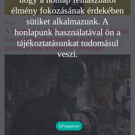
élmény fokozásának érdekében
sütiket alkalmazunk. A
Divat
A Timberland FW26-os Tokyo kollekciója
honlapunk használatával ön a
flanellel, kordbársonnyal és bőrrel
tájékoztatásunkat tudomásul
gondolja újra az időtlen örökséget
veszi.
Elfogadom