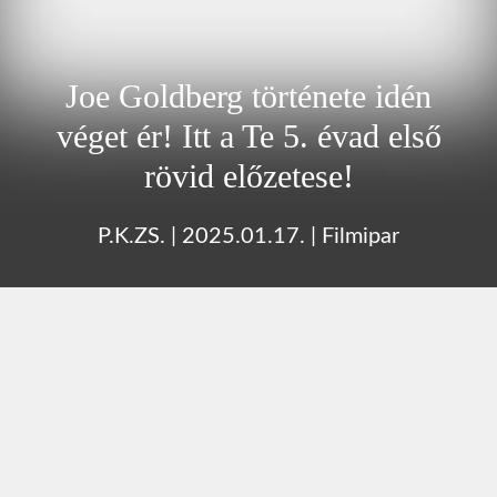
Joe Goldberg története idén
véget ér! Itt a Te 5. évad első
rövid előzetese!
P.K.ZS.
|
2025.01.17.
|
Filmipar