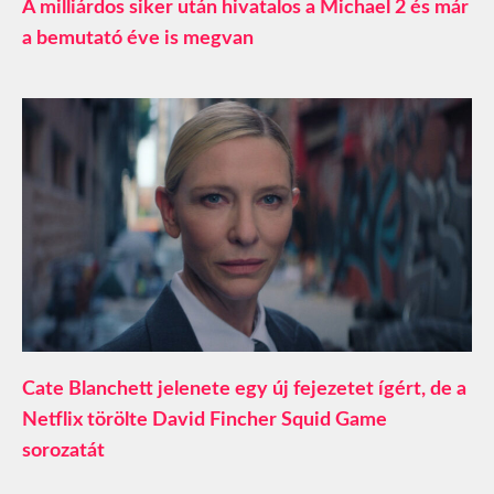
A milliárdos siker után hivatalos a Michael 2 és már
a bemutató éve is megvan
Cate Blanchett jelenete egy új fejezetet ígért, de a
Netflix törölte David Fincher Squid Game
sorozatát