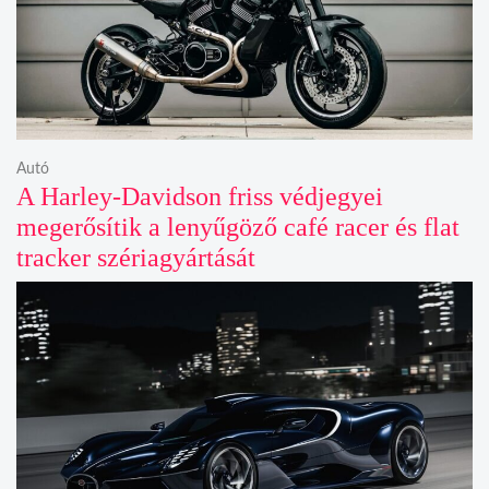
Autó
A Harley-Davidson friss védjegyei
megerősítik a lenyűgöző café racer és flat
tracker szériagyártását