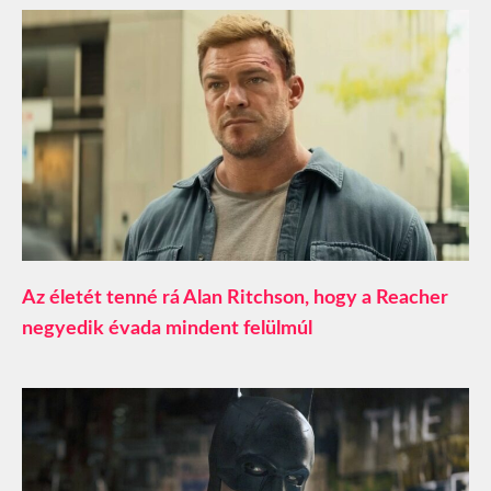
Az életét tenné rá Alan Ritchson, hogy a Reacher
negyedik évada mindent felülmúl