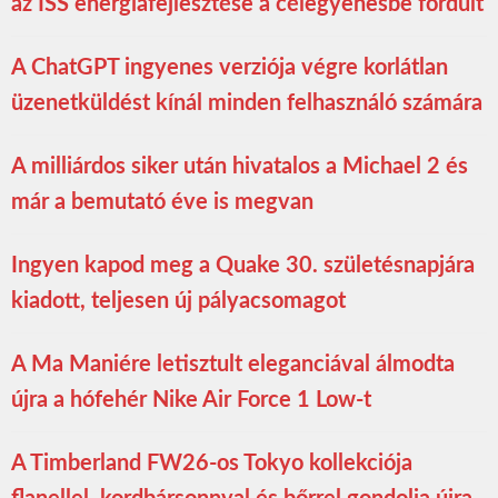
az ISS energiafejlesztése a célegyenesbe fordult
A ChatGPT ingyenes verziója végre korlátlan
üzenetküldést kínál minden felhasználó számára
A milliárdos siker után hivatalos a Michael 2 és
már a bemutató éve is megvan
Ingyen kapod meg a Quake 30. születésnapjára
kiadott, teljesen új pályacsomagot
A Ma Maniére letisztult eleganciával álmodta
újra a hófehér Nike Air Force 1 Low-t
A Timberland FW26-os Tokyo kollekciója