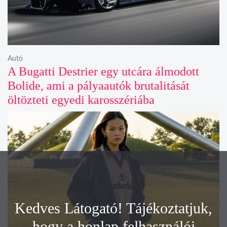
Autó
A Bugatti Destrier egy utcára álmodott
Bolide, ami a pályaautók brutalitását
öltözteti egyedi karosszériába
Kedves Látogató! Tájékoztatjuk,
hogy a honlap felhasználói