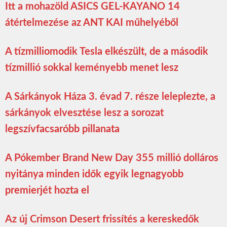
Itt a mohazöld ASICS GEL-KAYANO 14
átértelmezése az ANT KAI műhelyéből
A tízmilliomodik Tesla elkészült, de a második
tízmillió sokkal keményebb menet lesz
A Sárkányok Háza 3. évad 7. része leleplezte, a
sárkányok elvesztése lesz a sorozat
legszívfacsaróbb pillanata
A Pókember Brand New Day 355 millió dolláros
nyitánya minden idők egyik legnagyobb
premierjét hozta el
Az új Crimson Desert frissítés a kereskedők