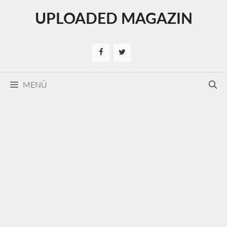
Kilépés
UPLOADED MAGAZIN
a
tartalomba
MENÜ