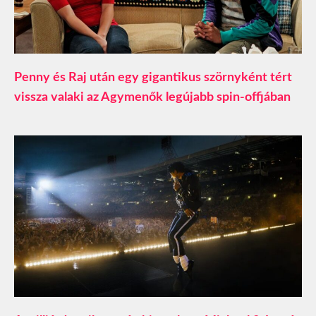
Penny és Raj után egy gigantikus szörnyként tért
vissza valaki az Agymenők legújabb spin-offjában