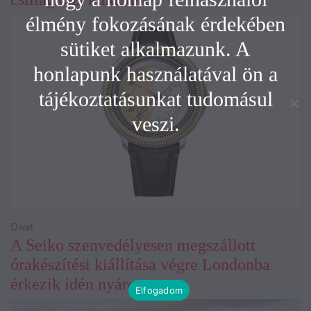
élmény fokozásának érdekében
sütiket alkalmazunk. A
honlapunk használatával ön a
tájékoztatásunkat tudomásul
veszi.
Divat
A Seiko szenvedélyesen megszállott
órakészítési kiállítása végre Londonba
érkezik idén nyáron
Elfogadom