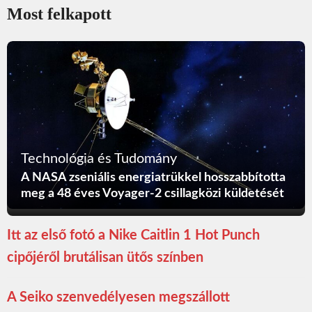
Most felkapott
Technológia és Tudomány
A NASA zseniális energiatrükkel hosszabbította
meg a 48 éves Voyager-2 csillagközi küldetését
Itt az első fotó a Nike Caitlin 1 Hot Punch
cipőjéről brutálisan ütős színben
A Seiko szenvedélyesen megszállott