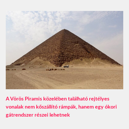
A Vörös Piramis közelében található rejtélyes
vonalak nem kőszállító rámpák, hanem egy ókori
gátrendszer részei lehetnek