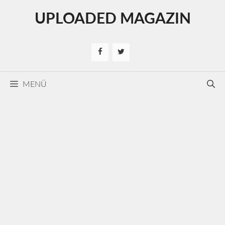
Kilépés
UPLOADED MAGAZIN
a
tartalomba
MENÜ