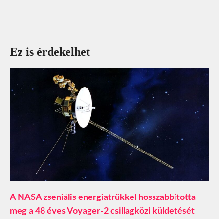
Ez is érdekelhet
A NASA zseniális energiatrükkel hosszabbította
meg a 48 éves Voyager-2 csillagközi küldetését