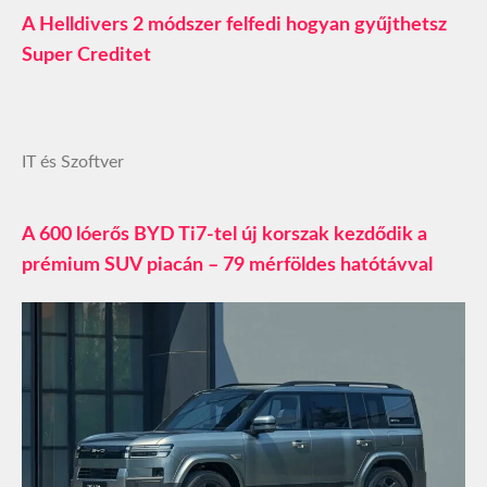
A Helldivers 2 módszer felfedi hogyan gyűjthetsz
Super Creditet
IT és Szoftver
A 600 lóerős BYD Ti7-tel új korszak kezdődik a
prémium SUV piacán – 79 mérföldes hatótávval