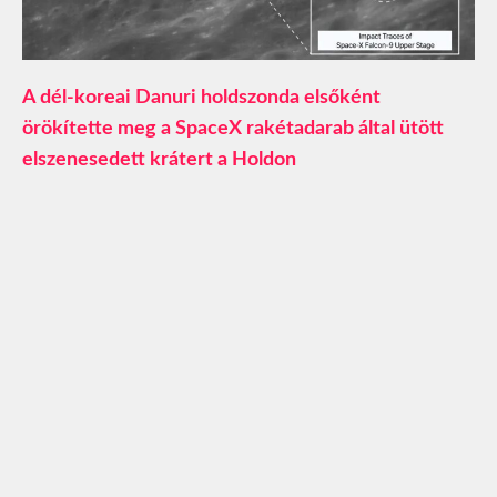
A dél-koreai Danuri holdszonda elsőként
örökítette meg a SpaceX rakétadarab által ütött
elszenesedett krátert a Holdon