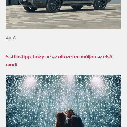
Autó
5 stílustipp, hogy ne az öltözeten múljon az első
randi