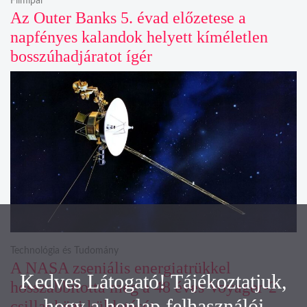
Filmipar
Az Outer Banks 5. évad előzetese a
napfényes kalandok helyett kíméletlen
bosszúhadjáratot ígér
Technológia és Tudomány
A NASA zseniális energiatrükkel
Kedves Látogató! Tájékoztatjuk,
hosszabbította meg a 48 éves Voyager-2
hogy a honlap felhasználói
csillagközi küldetését