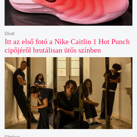
Divat
Itt az első fotó a Nike Caitlin 1 Hot Punch
cipőjéről brutálisan ütős színben