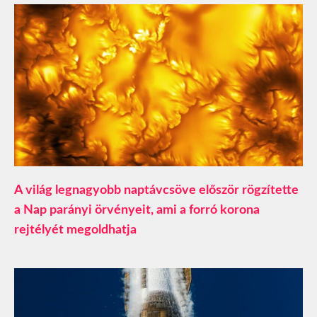
A világ legnagyobb naptávcsöve először rögzítette
a Nap parányi örvényeit, ami a forró korona
rejtélyét megoldhatja