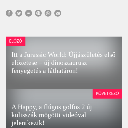
ELŐZŐ
Itt a Jurassic World: Újjászületés első
előzetese – új dinoszaurusz
fenyegetés a láthatáron!
KÖVETKEZŐ
A Happy, a flúgos golfos 2 új
kulisszák mögötti videóval
jelentkezik!