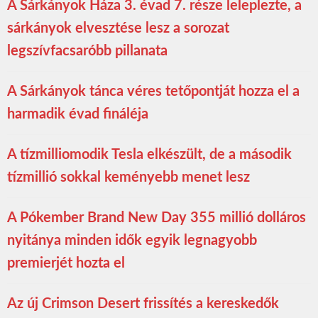
A Sárkányok Háza 3. évad 7. része leleplezte, a
sárkányok elvesztése lesz a sorozat
legszívfacsaróbb pillanata
A Sárkányok tánca véres tetőpontját hozza el a
harmadik évad fináléja
A tízmilliomodik Tesla elkészült, de a második
tízmillió sokkal keményebb menet lesz
A Pókember Brand New Day 355 millió dolláros
nyitánya minden idők egyik legnagyobb
premierjét hozta el
Az új Crimson Desert frissítés a kereskedők