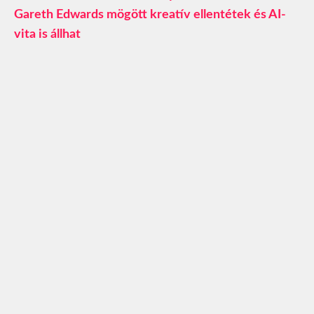
Gareth Edwards mögött kreatív ellentétek és AI-
vita is állhat