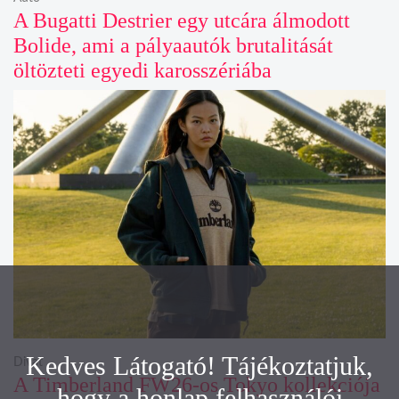
A Bugatti Destrier egy utcára álmodott
Bolide, ami a pályaautók brutalitását
öltözteti egyedi karosszériába
Kedves Látogató! Tájékoztatjuk,
Divat
A Timberland FW26-os Tokyo kollekciója
hogy a honlap felhasználói