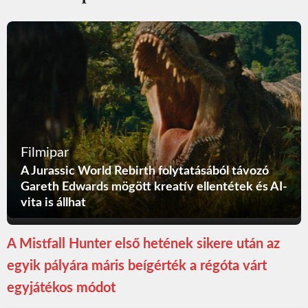
Filmipar
A Jurassic World Rebirth folytatásából távozó
Gareth Edwards mögött kreatív ellentétek és AI-
vita is állhat
A Mistfall Hunter első hetének sikere után az
egyik pályára máris beígérték a régóta várt
egyjátékos módot