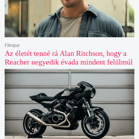
Filmipar
Az életét tenné rá Alan Ritchson, hogy a
Reacher negyedik évada mindent felülmúl