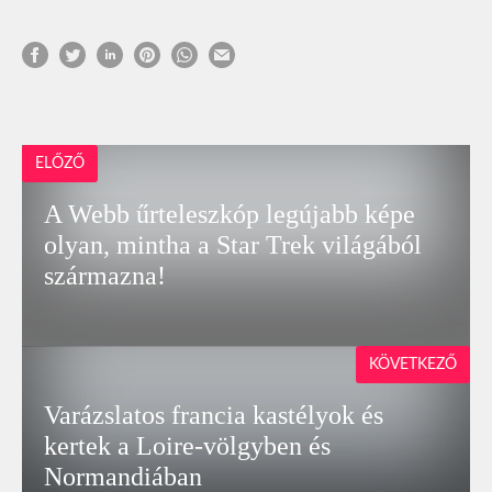
ELŐZŐ
A Webb űrteleszkóp legújabb képe
olyan, mintha a Star Trek világából
származna!
KÖVETKEZŐ
Varázslatos francia kastélyok és
kertek a Loire-völgyben és
Normandiában