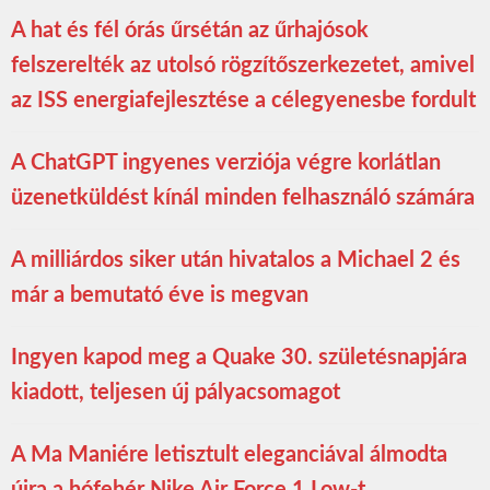
A hat és fél órás űrsétán az űrhajósok
felszerelték az utolsó rögzítőszerkezetet, amivel
az ISS energiafejlesztése a célegyenesbe fordult
A ChatGPT ingyenes verziója végre korlátlan
üzenetküldést kínál minden felhasználó számára
A milliárdos siker után hivatalos a Michael 2 és
már a bemutató éve is megvan
Ingyen kapod meg a Quake 30. születésnapjára
kiadott, teljesen új pályacsomagot
A Ma Maniére letisztult eleganciával álmodta
újra a hófehér Nike Air Force 1 Low-t