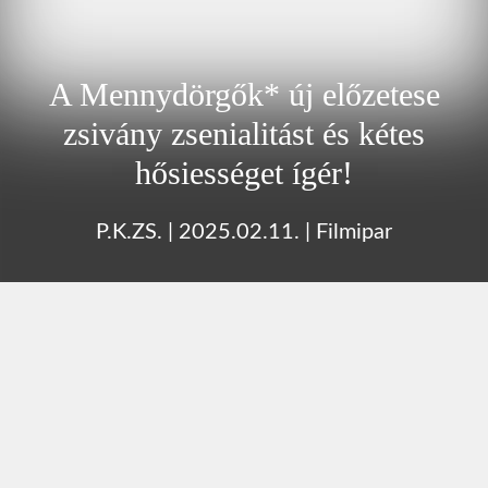
A Mennydörgők* új előzetese
zsivány zsenialitást és kétes
hősiességet ígér!
P.K.ZS.
|
2025.02.11.
|
Filmipar