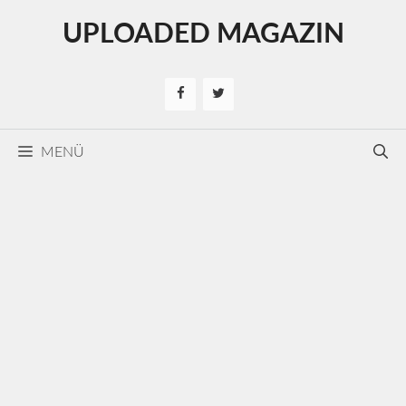
Kilépés
UPLOADED MAGAZIN
a
tartalomba
MENÜ