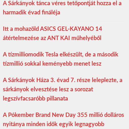
A Sárkányok tánca véres tetőpontját hozza el a
harmadik évad fináléja
Itt a mohazöld ASICS GEL-KAYANO 14
átértelmezése az ANT KAI műhelyéből
A tízmilliomodik Tesla elkészült, de a második
tízmillió sokkal keményebb menet lesz
A Sárkányok Háza 3. évad 7. része leleplezte, a
sárkányok elvesztése lesz a sorozat
legszívfacsaróbb pillanata
A Pókember Brand New Day 355 millió dolláros
nyitánya minden idők egyik legnagyobb