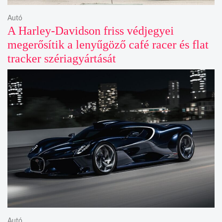
Autó
A Harley-Davidson friss védjegyei
megerősítik a lenyűgöző café racer és flat
tracker szériagyártását
Autó