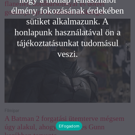
flanellel, kordbársonnyal és bőrrel
élmény fokozásának érdekében
gondolja újra az időtlen örökséget
sütiket alkalmazunk. A
honlapunk használatával ön a
tájékoztatásunkat tudomásul
veszi.
Filmipar
A Batman 2 forgatási ütemterve mégsem
úgy alakul, ahogy azt James Gunn
Elfogadom