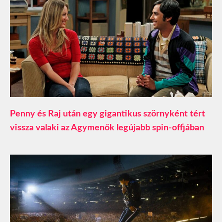
Penny és Raj után egy gigantikus szörnyként tért
vissza valaki az Agymenők legújabb spin-offjában