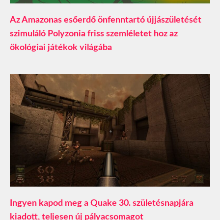
Az Amazonas esőerdő önfenntartó újjászületését
szimuláló Polyzonia friss szemléletet hoz az
ökológiai játékok világába
Ingyen kapod meg a Quake 30. születésnapjára
kiadott, teljesen új pályacsomagot