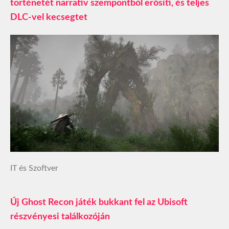
történetét narratív szempontból erősíti, és teljes
DLC-vel kecsegtet
IT és Szoftver
Új Ghost Recon játék bukkant fel az Ubisoft
részvényesi találkozóján