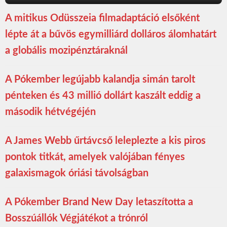
A mitikus Odüsszeia filmadaptáció elsőként
lépte át a bűvös egymilliárd dolláros álomhatárt
a globális mozipénztáraknál
A Pókember legújabb kalandja simán tarolt
pénteken és 43 millió dollárt kaszált eddig a
második hétvégéjén
A James Webb űrtávcső leleplezte a kis piros
pontok titkát, amelyek valójában fényes
galaxismagok óriási távolságban
A Pókember Brand New Day letaszította a
Bosszúállók Végjátékot a trónról