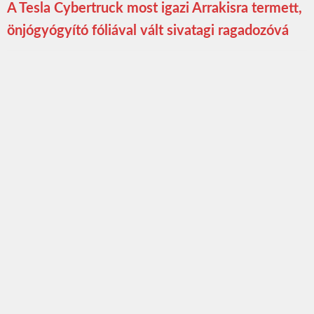
A Tesla Cybertruck most igazi Arrakisra termett,
önjógyógyító fóliával vált sivatagi ragadozóvá