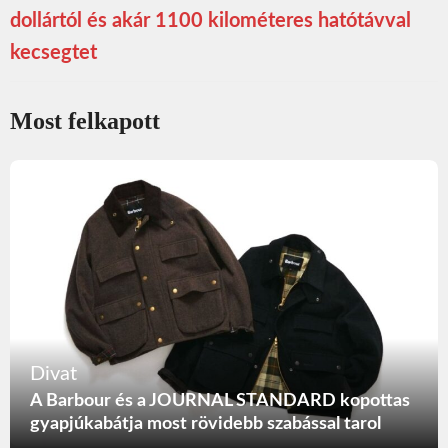
dollártól és akár 1100 kilométeres hatótávval
kecsegtet
Most felkapott
Divat
A Barbour és a JOURNAL STANDARD kopottas
gyapjúkabátja most rövidebb szabással tarol