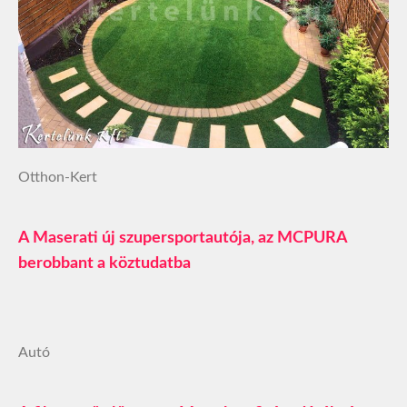
Otthon-Kert
A Maserati új szupersportautója, az MCPURA
berobbant a köztudatba
Autó