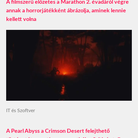
A filmszerű előzetes a Marathon 2. évadáról végre
annak a horrorjátékként ábrázolja, aminek lennie
kellett volna
IT és Szoftver
A Pearl Abyss a Crimson Desert felejthető