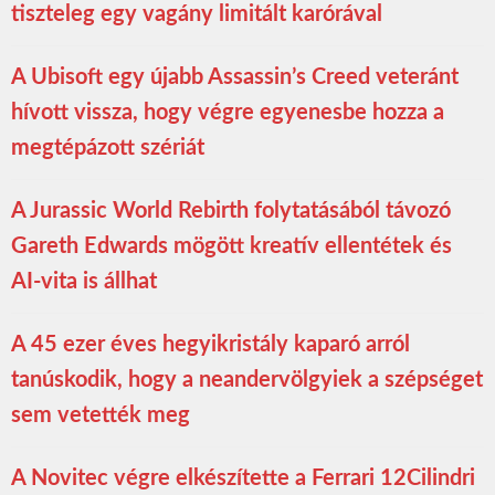
tiszteleg egy vagány limitált karórával
A Ubisoft egy újabb Assassin’s Creed veteránt
hívott vissza, hogy végre egyenesbe hozza a
megtépázott szériát
A Jurassic World Rebirth folytatásából távozó
Gareth Edwards mögött kreatív ellentétek és
AI-vita is állhat
A 45 ezer éves hegyikristály kaparó arról
tanúskodik, hogy a neandervölgyiek a szépséget
sem vetették meg
A Novitec végre elkészítette a Ferrari 12Cilindri