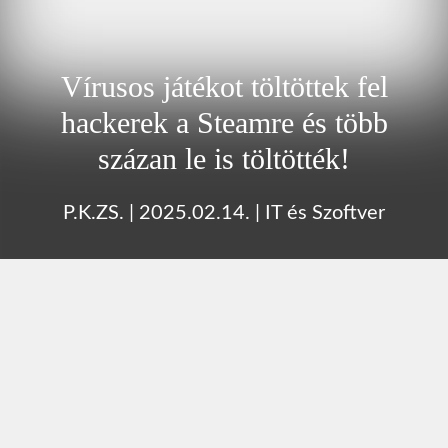
Vírusos játékot töltöttek fel
hackerek a Steamre és több
százan le is töltötték!
P.K.ZS.
|
2025.02.14.
|
IT és Szoftver