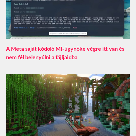
A Meta saját kódoló MI-ügynöke végre itt van és
nem fél belenyúlni a fájljaidba