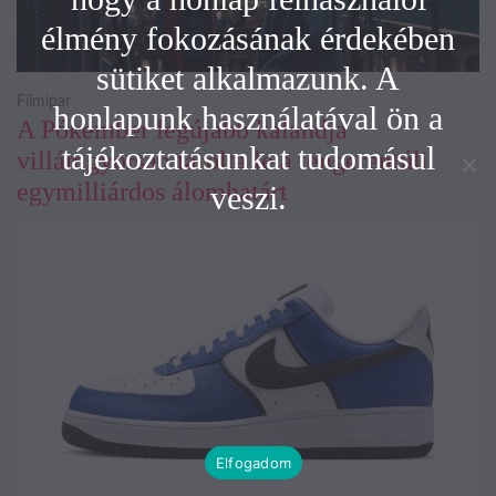
élmény fokozásának érdekében
sütiket alkalmazunk. A
Filmipar
honlapunk használatával ön a
A Pókember legújabb kalandja
tájékoztatásunkat tudomásul
villámgyorsan tarolta le a tengerentúli
egymilliárdos álomhatárt
veszi.
Elfogadom