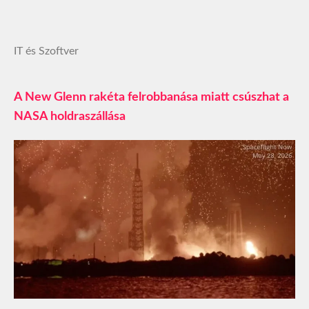
IT és Szoftver
A New Glenn rakéta felrobbanása miatt csúszhat a
NASA holdraszállása