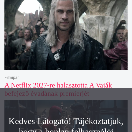
Filmipar
A Netflix 2027-re halasztotta A Vaják
befejező évadának premierjét
Kedves Látogató! Tájékoztatjuk,
hogy a honlap felhasználói