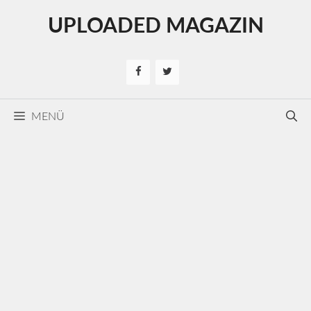
Kilépés
UPLOADED MAGAZIN
a
tartalomba
MENÜ