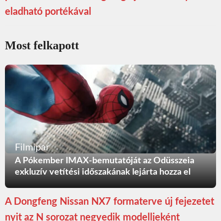
eladható portékával
Most felkapott
Filmipar
A Pókember IMAX-bemutatóját az Odüsszeia
exkluzív vetítési időszakának lejárta hozza el
A Dongfeng Nissan NX7 formaterve új fejezetet
nyit az N sorozat negyedik modelljeként