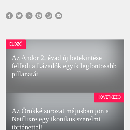
ELŐZŐ
Az Andor 2. évad új betekintése
felfedi a Lázadók egyik legfontosabb
pillanatát
KÖVETKEZŐ
Az Örökké sorozat májusban jön a
Netflixre egy ikonikus szerelmi
történettel!