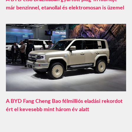
már benzinnel, etanollal és elektromosan is üzemel
A BYD Fang Cheng Bao félmilliós eladási rekordot
ért el kevesebb mint három év alatt