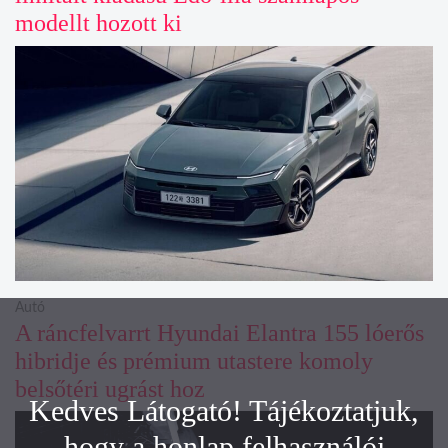
modellt hozott ki
Autó
A ráncfelvarrt Hyundai Elantra 155 lóerős
hibridje és prémium utastere komoly
belsőtéri ugrást hoz
Kedves Látogató! Tájékoztatjuk,
hogy a honlap felhasználói