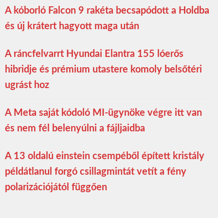
A kóborló Falcon 9 rakéta becsapódott a Holdba
és új krátert hagyott maga után
A ráncfelvarrt Hyundai Elantra 155 lóerős
hibridje és prémium utastere komoly belsőtéri
ugrást hoz
A Meta saját kódoló MI-ügynöke végre itt van
és nem fél belenyúlni a fájljaidba
A 13 oldalú einstein csempéből épített kristály
példátlanul forgó csillagmintát vetít a fény
polarizációjától függően