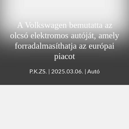
A Volkswagen bemutatta az
olcsó elektromos autóját, amely
forradalmasíthatja az európai
piacot
P.K.ZS.
|
2025.03.06.
|
Autó