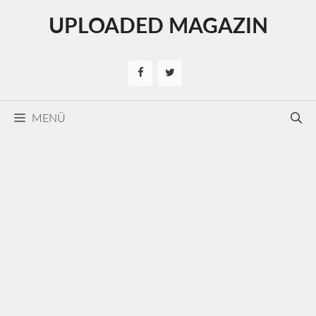
Kilépés
UPLOADED MAGAZIN
a
tartalomba
MENÜ