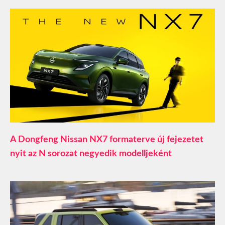
A Dongfeng Nissan NX7 formaterve új fejezetet
nyit az N sorozat negyedik modelljeként