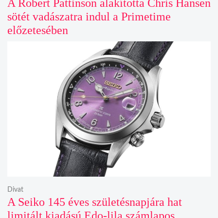
A Robert Pattinson alakította Chris Hansen
sötét vadászatra indul a Primetime
előzetesében
Divat
A Seiko 145 éves születésnapjára hat
limitált kiadású Edo-lila számlapos