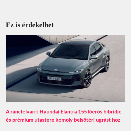
Ez is érdekelhet
A ráncfelvarrt Hyundai Elantra 155 lóerős hibridje
és prémium utastere komoly belsőtéri ugrást hoz