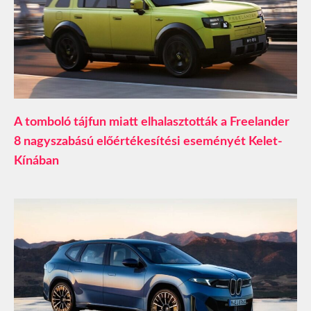
A tomboló tájfun miatt elhalasztották a Freelander
8 nagyszabású előértékesítési eseményét Kelet-
Kínában