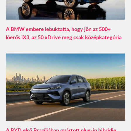
A BMW embere lebuktatta, hogy jön az 500+
lóerős iX3, az 50 xDrive meg csak középkategória
A BYD első Brazíliában gyártott plug-in hibridje