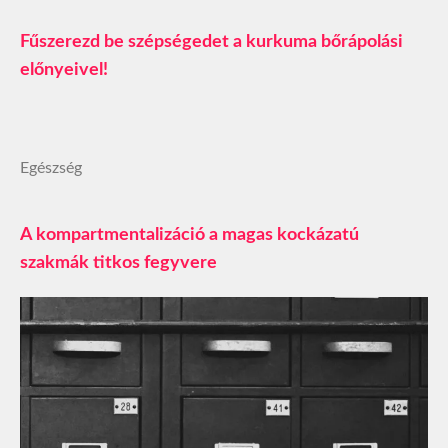
Fűszerezd be szépségedet a kurkuma bőrápolási
előnyeivel!
Egészség
A kompartmentalizáció a magas kockázatú
szakmák titkos fegyvere