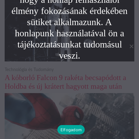
élmény fokozásának érdekében
sütiket alkalmazunk. A
honlapunk használatával ön a
tájékoztatásunkat tudomásul
veszi.
Technológia és Tudomány
A kóborló Falcon 9 rakéta becsapódott a
Holdba és új krátert hagyott maga után
Elfogadom