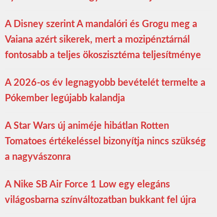
A Disney szerint A mandalóri és Grogu meg a
Vaiana azért sikerek, mert a mozipénztárnál
fontosabb a teljes ökoszisztéma teljesítménye
A 2026-os év legnagyobb bevételét termelte a
Pókember legújabb kalandja
A Star Wars új animéje hibátlan Rotten
Tomatoes értékeléssel bizonyítja nincs szükség
a nagyvászonra
A Nike SB Air Force 1 Low egy elegáns
világosbarna színváltozatban bukkant fel újra