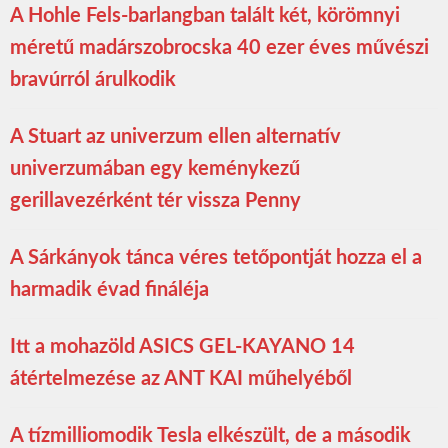
A Hohle Fels-barlangban talált két, körömnyi
méretű madárszobrocska 40 ezer éves művészi
bravúrról árulkodik
A Stuart az univerzum ellen alternatív
univerzumában egy keménykezű
gerillavezérként tér vissza Penny
A Sárkányok tánca véres tetőpontját hozza el a
harmadik évad fináléja
Itt a mohazöld ASICS GEL-KAYANO 14
átértelmezése az ANT KAI műhelyéből
A tízmilliomodik Tesla elkészült, de a második