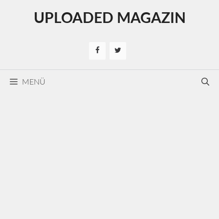
Kilépés
UPLOADED MAGAZIN
a
tartalomba
MENÜ