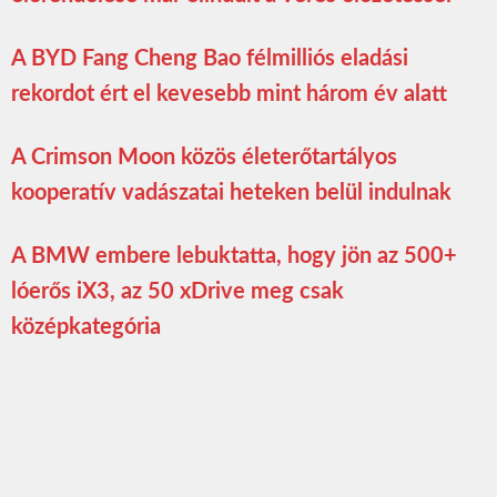
A BYD Fang Cheng Bao félmilliós eladási
rekordot ért el kevesebb mint három év alatt
A Crimson Moon közös életerőtartályos
kooperatív vadászatai heteken belül indulnak
A BMW embere lebuktatta, hogy jön az 500+
lóerős iX3, az 50 xDrive meg csak
középkategória