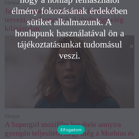
Filmipar
élmény fokozásának érdekében
James Cameron a karrierje lezárását
tervezi, az Avatar 4 és 5 jövője így elég
sütiket alkalmazunk. A
kilátástalan
honlapunk használatával ön a
tájékoztatásunkat tudomásul
veszi.
Filmipar
A Supergirl mozifilm bevétele annyira
Elfogadom
gyengén teljesített, hogy még a Morbius és