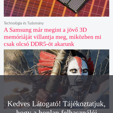
Technológia és Tudomány
A Samsung már megint a jövő 3D
memóriáját villantja meg, miközben mi
csak olcsó DDR5-öt akarunk
Kedves Látogató! Tájékoztatjuk,
hogy a honlap felhasználói