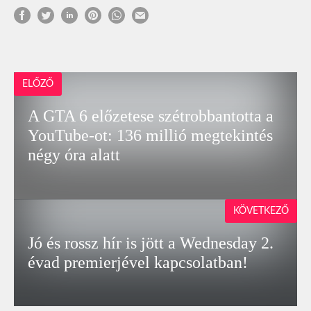
ELŐZŐ
A GTA 6 előzetese szétrobbantotta a
YouTube-ot: 136 millió megtekintés
négy óra alatt
KÖVETKEZŐ
Jó és rossz hír is jött a Wednesday 2.
évad premierjével kapcsolatban!