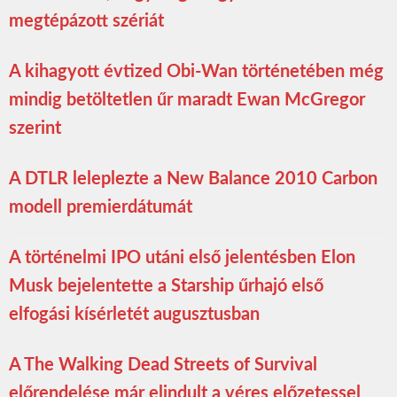
megtépázott szériát
A kihagyott évtized Obi-Wan történetében még
mindig betöltetlen űr maradt Ewan McGregor
szerint
A DTLR leleplezte a New Balance 2010 Carbon
modell premierdátumát
A történelmi IPO utáni első jelentésben Elon
Musk bejelentette a Starship űrhajó első
elfogási kísérletét augusztusban
A The Walking Dead Streets of Survival
előrendelése már elindult a véres előzetessel