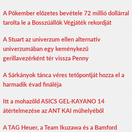
A Pókember előzetes bevétele 72 millió dollárral
tarolta le a Bosszúállók Végjáték rekordját
A Stuart az univerzum ellen alternatív
univerzumában egy keménykezű
gerillavezérként tér vissza Penny
A Sárkányok tánca véres tetőpontját hozza el a
harmadik évad fináléja
Itt a mohazöld ASICS GEL-KAYANO 14
átértelmezése az ANT KAI műhelyéből
A TAG Heuer, a Team Ikuzawa és a Bamford