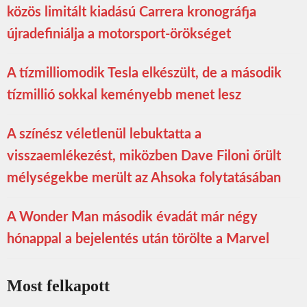
közös limitált kiadású Carrera kronográfja
újradefiniálja a motorsport-örökséget
A tízmilliomodik Tesla elkészült, de a második
tízmillió sokkal keményebb menet lesz
A színész véletlenül lebuktatta a
visszaemlékezést, miközben Dave Filoni őrült
mélységekbe merült az Ahsoka folytatásában
A Wonder Man második évadát már négy
hónappal a bejelentés után törölte a Marvel
Most felkapott