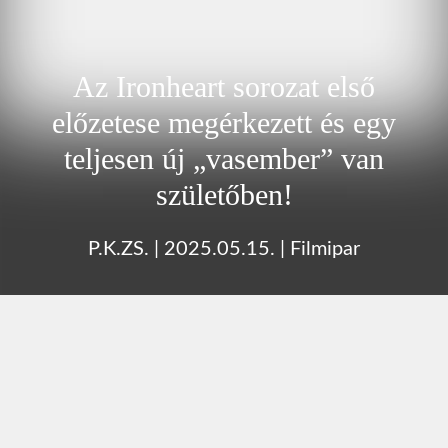
Az Ironheart sorozat első
előzetese megérkezett és egy
teljesen új „vasember” van
születőben!
P.K.ZS.
|
2025.05.15.
|
Filmipar