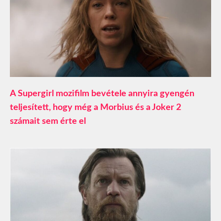
A Supergirl mozifilm bevétele annyira gyengén
teljesített, hogy még a Morbius és a Joker 2
számait sem érte el