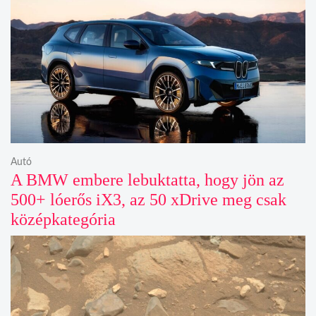
Autó
A BMW embere lebuktatta, hogy jön az
500+ lóerős iX3, az 50 xDrive meg csak
középkategória