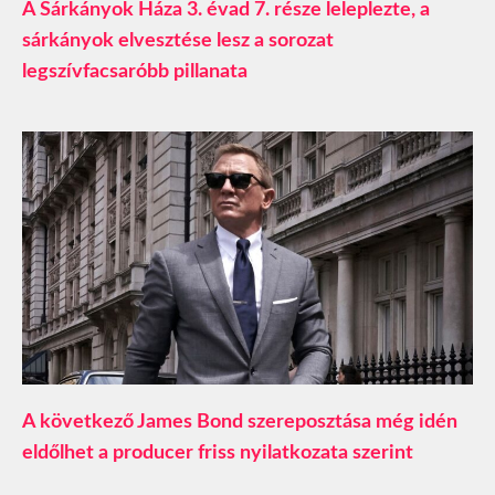
A Sárkányok Háza 3. évad 7. része leleplezte, a
sárkányok elvesztése lesz a sorozat
legszívfacsaróbb pillanata
A következő James Bond szereposztása még idén
eldőlhet a producer friss nyilatkozata szerint