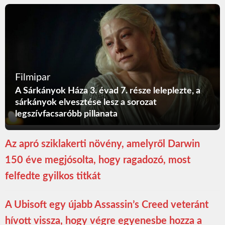
Filmipar
A Sárkányok Háza 3. évad 7. része leleplezte, a
sárkányok elvesztése lesz a sorozat
legszívfacsaróbb pillanata
Az apró sziklakerti növény, amelyről Darwin
150 éve megjósolta, hogy ragadozó, most
felfedte gyilkos titkát
A Ubisoft egy újabb Assassin’s Creed veteránt
hívott vissza, hogy végre egyenesbe hozza a