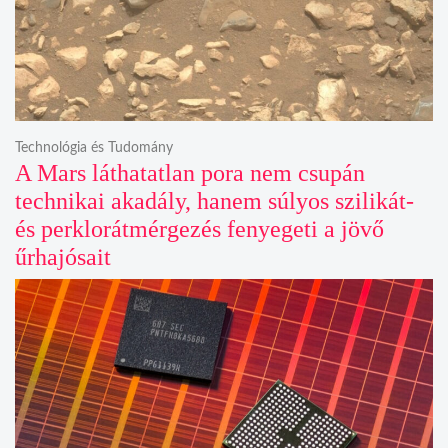
Technológia és Tudomány
A Mars láthatatlan pora nem csupán
technikai akadály, hanem súlyos szilikát-
és perklorátmérgezés fenyegeti a jövő
űrhajósait