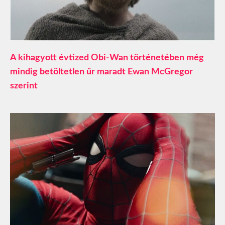
A kihagyott évtized Obi-Wan történetében még
mindig betöltetlen űr maradt Ewan McGregor
szerint