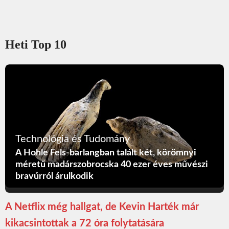
Heti Top 10
Technológia és Tudomány
A Hohle Fels-barlangban talált két, körömnyi
méretű madárszobrocska 40 ezer éves művészi
bravúrról árulkodik
A Netflix még hallgat, de Kevin Harték már
kikacsintottak a 72 óra folytatására