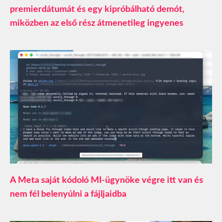
premierdátumát és egy kipróbálható demót,
miközben az első rész átmenetileg ingyenes
A Meta saját kódoló MI-ügynöke végre itt van és
nem fél belenyúlni a fájljaidba