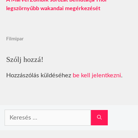
A Marvel Zombik sorozat bemutatja Thor
legszörnyűbb wakandai megérkezését
Filmipar
Szólj hozzá!
Hozzászólás küldéséhez
be kell jelentkezni
.
Keresés: