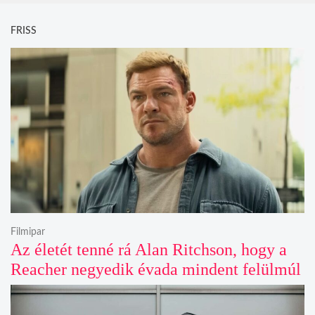
FRISS
Filmipar
Az életét tenné rá Alan Ritchson, hogy a
Reacher negyedik évada mindent felülmúl