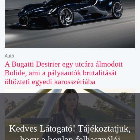
Autó
A Bugatti Destrier egy utcára álmodott
Bolide, ami a pályaautók brutalitását
öltözteti egyedi karosszériába
Kedves Látogató! Tájékoztatjuk,
hogy a honlap felhasználói