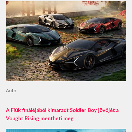
Autó
A Fiúk fináléjából kimaradt Soldier Boy jövőjét a
Vought Rising mentheti meg