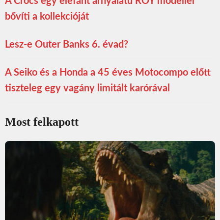
A Crocs egy elefánt árnyalatú ROY modellel
bővíti a kollekcióját
Lesz-e Outer Banks 6. évad?
A Seiko és a Honda a 45 éves Motocompo előtt
tiszteleg egy vagány limitált karórával
Most felkapott