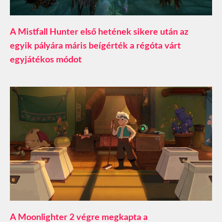
A Mistfall Hunter első hetének sikere után az
egyik pályára máris beígérték a régóta várt
egyjátékos módot
A Moonlighter 2 végre megkapta a