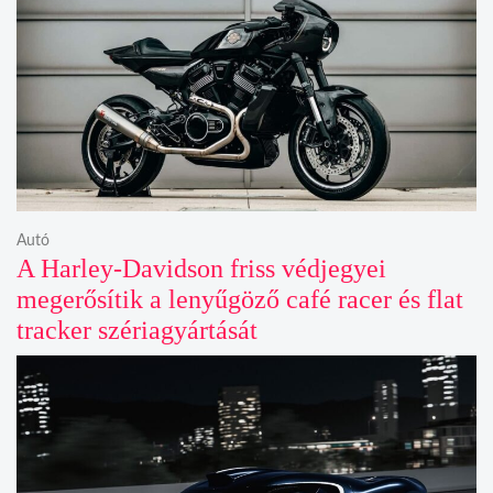
Autó
A Harley-Davidson friss védjegyei
megerősítik a lenyűgöző café racer és flat
tracker szériagyártását