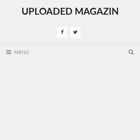
Kilépés
UPLOADED MAGAZIN
a
tartalomba
MENÜ