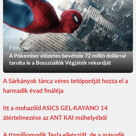
Filmipar
A Pókember előzetes bevétele 72 millió dollárral
tarolta le a Bosszúállók Végjáték rekordját
A Sárkányok tánca véres tetőpontját hozza el a
harmadik évad fináléja
Itt a mohazöld ASICS GEL-KAYANO 14
átértelmezése az ANT KAI műhelyéből
A tízmilliomodik Tesla elkészült, de a második