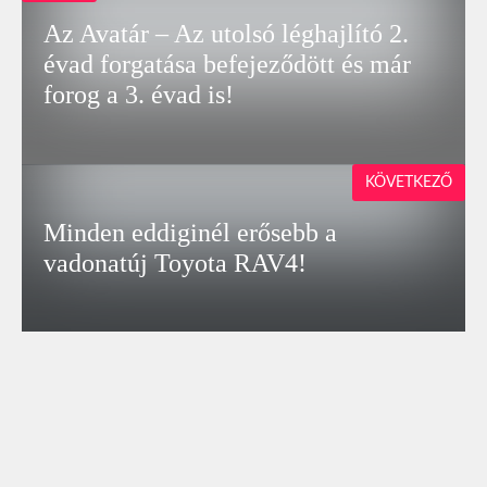
Az Avatár – Az utolsó léghajlító 2.
évad forgatása befejeződött és már
forog a 3. évad is!
KÖVETKEZŐ
Minden eddiginél erősebb a
vadonatúj Toyota RAV4!