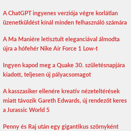
A ChatGPT ingyenes verziója végre korlátlan
üzenetküldést kínál minden felhasználó számára
A Ma Maniére letisztult eleganciával álmodta
újra a hófehér Nike Air Force 1 Low-t
Ingyen kapod meg a Quake 30. születésnapjára
kiadott, teljesen új pályacsomagot
A kasszasiker ellenére kreatív nézeteltérések
miatt távozik Gareth Edwards, új rendezőt keres
a Jurassic World 5
Penny és Raj után egy gigantikus szörnyként