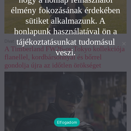
élmény fokozásának érdekében
sütiket alkalmazunk. A
honlapunk használatával ön a
tájékoztatásunkat tudomásul
Divat
A Timberland FW26-os Tokyo kollekciója
veszi.
flanellel, kordbársonnyal és bőrrel
gondolja újra az időtlen örökséget
Elfogadom