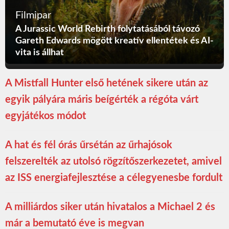
Filmipar
A Jurassic World Rebirth folytatásából távozó
Gareth Edwards mögött kreatív ellentétek és AI-
vita is állhat
A Mistfall Hunter első hetének sikere után az
egyik pályára máris beígérték a régóta várt
egyjátékos módot
A hat és fél órás űrsétán az űrhajósok
felszerelték az utolsó rögzítőszerkezetet, amivel
az ISS energiafejlesztése a célegyenesbe fordult
A milliárdos siker után hivatalos a Michael 2 és
már a bemutató éve is megvan