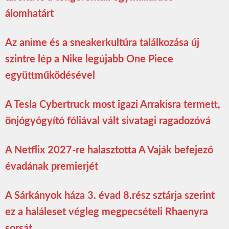
álomhatárt
Az anime és a sneakerkultúra találkozása új
szintre lép a Nike legújabb One Piece
együttműködésével
A Tesla Cybertruck most igazi Arrakisra termett,
önjógyógyító fóliával vált sivatagi ragadozóvá
A Netflix 2027-re halasztotta A Vaják befejező
évadának premierjét
A Sárkányok háza 3. évad 8.rész sztárja szerint
ez a haláleset végleg megpecsételi Rhaenyra
sorsát