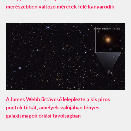
merészebben változó méretek felé kanyarodik
A James Webb űrtávcső leleplezte a kis piros
pontok titkát, amelyek valójában fényes
galaxismagok óriási távolságban