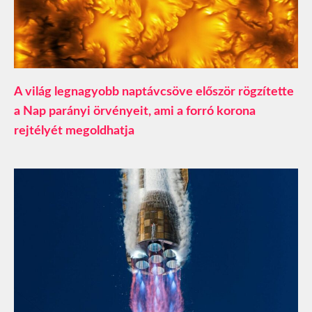
A világ legnagyobb naptávcsöve először rögzítette
a Nap parányi örvényeit, ami a forró korona
rejtélyét megoldhatja