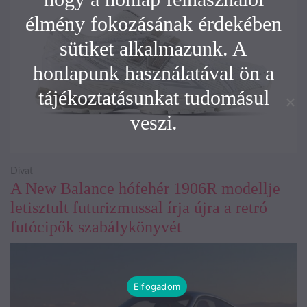
élmény fokozásának érdekében
sütiket alkalmazunk. A
honlapunk használatával ön a
tájékoztatásunkat tudomásul
veszi.
Divat
A New Balance hófehér 1906R modellje
letisztult futurizmussal írja újra a retró
futócipők szabálykönyvét
Elfogadom