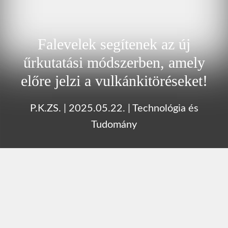
Falevelek segítenek az új
űrkutatási módszerben, amely
előre jelzi a vulkánkitöréseket!
P.K.ZS.
|
2025.05.22.
|
Technológia és
Tudomány