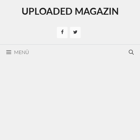
Kilépés
UPLOADED MAGAZIN
a
tartalomba
MENÜ