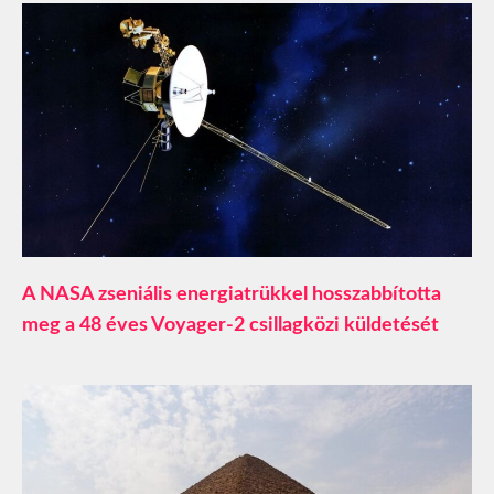
A NASA zseniális energiatrükkel hosszabbította
meg a 48 éves Voyager-2 csillagközi küldetését