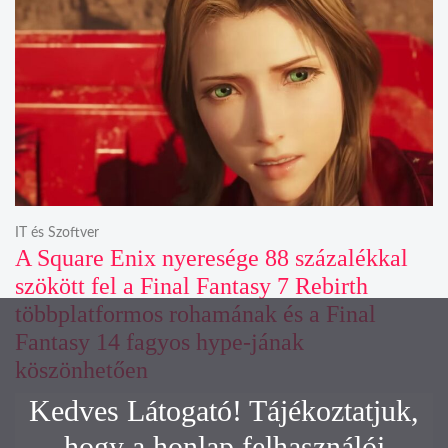
IT és Szoftver
A Square Enix nyeresége 88 százalékkal
szökött fel a Final Fantasy 7 Rebirth
többplatformos rohamának és a Final
Fantasy 14 fagyos hype-jának
köszönhetően
Kedves Látogató! Tájékoztatjuk,
hogy a honlap felhasználói