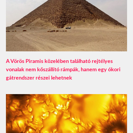
A Vörös Piramis közelében található rejtélyes
vonalak nem kőszállító rámpák, hanem egy ókori
gátrendszer részei lehetnek