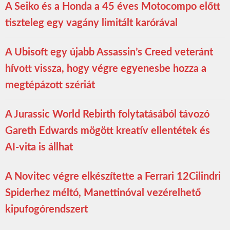
A Seiko és a Honda a 45 éves Motocompo előtt
tiszteleg egy vagány limitált karórával
A Ubisoft egy újabb Assassin’s Creed veteránt
hívott vissza, hogy végre egyenesbe hozza a
megtépázott szériát
A Jurassic World Rebirth folytatásából távozó
Gareth Edwards mögött kreatív ellentétek és
AI-vita is állhat
A Novitec végre elkészítette a Ferrari 12Cilindri
Spiderhez méltó, Manettinóval vezérelhető
kipufogórendszert