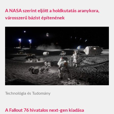
A NASA szerint eljött a holdkutatás aranykora,
városszerű bázist építenének
Technológia és Tudomány
A Fallout 76 hivatalos next-gen kiadása