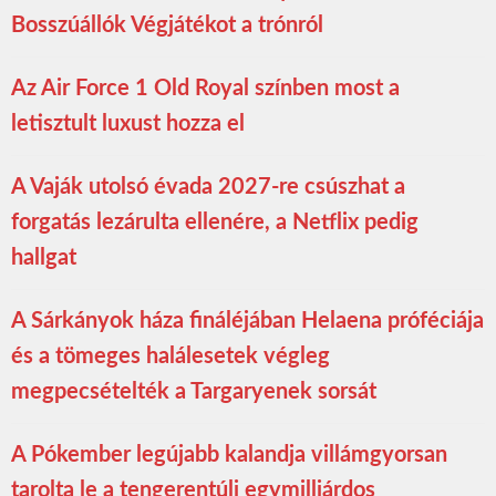
Bosszúállók Végjátékot a trónról
Az Air Force 1 Old Royal színben most a
letisztult luxust hozza el
A Vaják utolsó évada 2027-re csúszhat a
forgatás lezárulta ellenére, a Netflix pedig
hallgat
A Sárkányok háza fináléjában Helaena próféciája
és a tömeges halálesetek végleg
megpecsételték a Targaryenek sorsát
A Pókember legújabb kalandja villámgyorsan
tarolta le a tengerentúli egymilliárdos