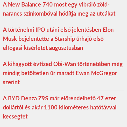
A New Balance 740 most egy vibráló zöld-
narancs színkombóval hódítja meg az utcákat
A történelmi IPO utáni első jelentésben Elon
Musk bejelentette a Starship űrhajó első
elfogási kísérletét augusztusban
A kihagyott évtized Obi-Wan történetében még
mindig betöltetlen űr maradt Ewan McGregor
szerint
A BYD Denza Z9S már előrendelhető 47 ezer
dollártól és akár 1100 kilométeres hatótávval
kecsegtet