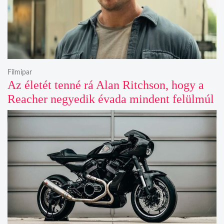
Filmipar
Az életét tenné rá Alan Ritchson, hogy a
Reacher negyedik évada mindent felülmúl