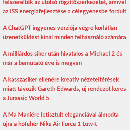
felszerelték az utolsó rögzítőszerkezetet, amivel
az ISS energiafejlesztése a célegyenesbe fordult
A ChatGPT ingyenes verziója végre korlátlan
üzenetküldést kínál minden felhasználó számára
A milliárdos siker után hivatalos a Michael 2 és
már a bemutató éve is megvan
A kasszasiker ellenére kreatív nézeteltérések
miatt távozik Gareth Edwards, új rendezőt keres
a Jurassic World 5
A Ma Maniére letisztult eleganciával álmodta
újra a hófehér Nike Air Force 1 Low-t