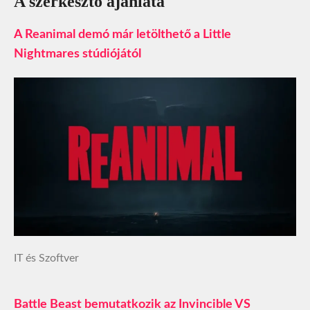
A szerkesztő ajánlata
A Reanimal demó már letölthető a Little
Nightmares stúdiójától
IT és Szoftver
Battle Beast bemutatkozik az Invincible VS