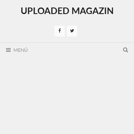
Kilépés
UPLOADED MAGAZIN
a
tartalomba
MENÜ