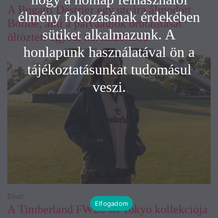
A Bugatti Destrier egy utcára álmodott
élmény fokozásának érdekében
Bolide, ami a pályaautók brutalitását
sütiket alkalmazunk. A
öltözteti egyedi karosszériába
honlapunk használatával ön a
tájékoztatásunkat tudomásul
veszi.
Divat
Elfogadom
A Timberland FW26-os Tokyo kollekciója