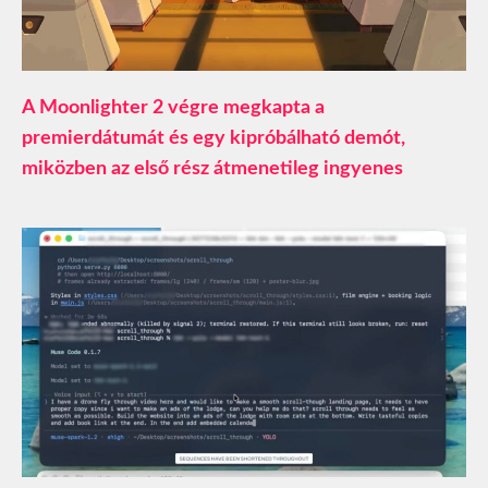
A Moonlighter 2 végre megkapta a
premierdátumát és egy kipróbálható demót,
miközben az első rész átmenetileg ingyenes