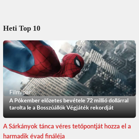
Heti Top 10
Filmipar
A Pókember előzetes bevétele 72 millió dollárral
tarolta le a Bosszúállók Végjáték rekordját
A Sárkányok tánca véres tetőpontját hozza el a
harmadik évad fináléja