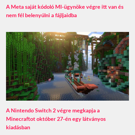
A Meta saját kódoló MI-ügynöke végre itt van és
nem fél belenyúlni a fájljaidba
A Nintendo Switch 2 végre megkapja a
Minecraftot október 27-én egy látványos
kiadásban