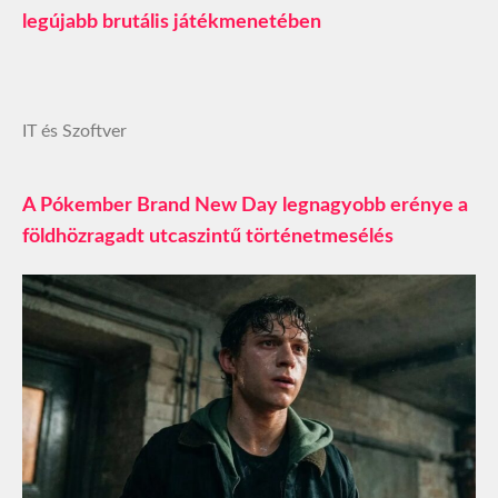
legújabb brutális játékmenetében
IT és Szoftver
A Pókember Brand New Day legnagyobb erénye a
földhözragadt utcaszintű történetmesélés