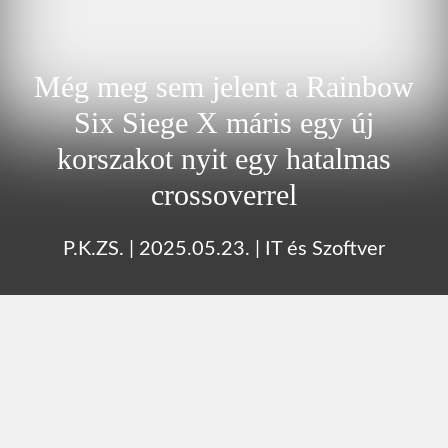
Még meg sem jelent a Rainbow
Six Siege X máris egy új
korszakot nyit egy hatalmas
crossoverrel
P.K.ZS.
|
2025.05.23.
|
IT és Szoftver