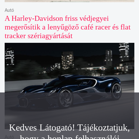
Autó
A Harley-Davidson friss védjegyei
megerősítik a lenyűgöző café racer és flat
tracker szériagyártását
Kedves Látogató! Tájékoztatjuk,
hogy a honlap felhasználói
Autó