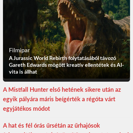
Filmipar
A Jurassic World Rebirth folytatásából távozó
Gareth Edwards mögött kreatív ellentétek és AI-
vita is állhat
A Mistfall Hunter első hetének sikere után az
egyik pályára máris beígérték a régóta várt
egyjátékos módot
A hat és fél órás űrsétán az űrhajósok