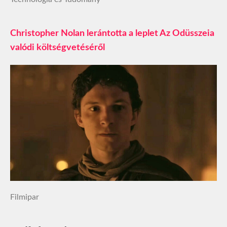
Christopher Nolan lerántotta a leplet Az Odüsszeia
valódi költségvetéséről
Filmipar