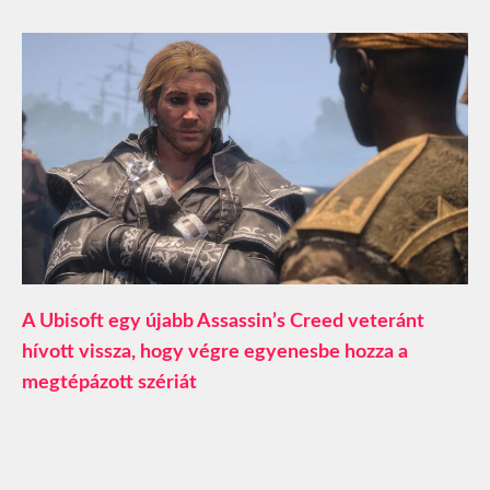
A Ubisoft egy újabb Assassin’s Creed veteránt
hívott vissza, hogy végre egyenesbe hozza a
megtépázott szériát