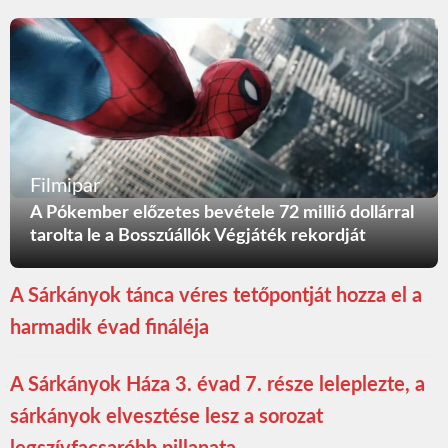
Filmipar
A Pókember előzetes bevétele 72 millió dollárral
tarolta le a Bosszúállók Végjáték rekordját
A Sárkányok tánca véres tetőpontját hozza el a
harmadik évad fináléja
A Sárkányok Háza 3. évad 7. része leleplezte, a
sárkányok elvesztése lesz a sorozat