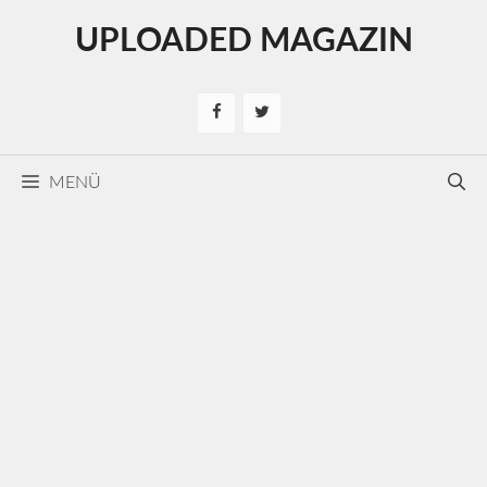
Kilépés
UPLOADED MAGAZIN
a
tartalomba
MENÜ