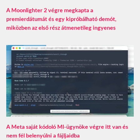
A Moonlighter 2 végre megkapta a
premierdátumát és egy kipróbálható demót,
miközben az első rész átmenetileg ingyenes
A Meta saját kódoló MI-ügynöke végre itt van és
nem fél belenyúlni a fájljaidba