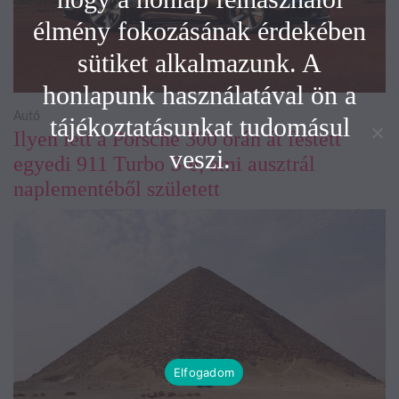
élmény fokozásának érdekében
sütiket alkalmazunk. A
honlapunk használatával ön a
Autó
tájékoztatásunkat tudomásul
Ilyen lett a Porsche 300 órán át festett
veszi.
egyedi 911 Turbo S-e, ami ausztrál
naplementéből született
Elfogadom