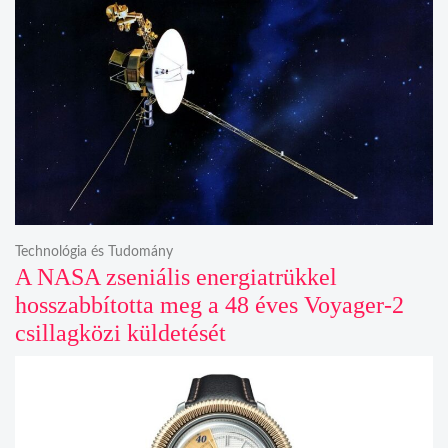
Technológia és Tudomány
A NASA zseniális energiatrükkel
hosszabbította meg a 48 éves Voyager-2
csillagközi küldetését