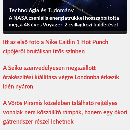
Technológia és Tudomány
A NASA zseniális energiatrükkel hosszabbította
meg a 48 éves Voyager-2 csillagközi küldetését
Itt az első fotó a Nike Caitlin 1 Hot Punch
cipőjéről brutálisan ütős színben
A Seiko szenvedélyesen megszállott
órakészítési kiállítása végre Londonba érkezik
idén nyáron
A Vörös Piramis közelében található rejtélyes
vonalak nem kőszállító rámpák, hanem egy ókori
gátrendszer részei lehetnek