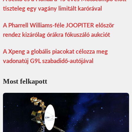
tiszteleg egy vagány limitált karórával
A Pharrell Williams-féle JOOPITER először
rendez kizárólag órákra fókuszáló aukciót
A Xpeng a globális piacokat célozza meg
vadonatúj G9L szabadidő-autójával
Most felkapott