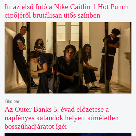
Itt az első fotó a Nike Caitlin 1 Hot Punch
cipőjéről brutálisan ütős színben
Filmipar
Az Outer Banks 5. évad előzetese a
napfényes kalandok helyett kíméletlen
bosszúhadjáratot ígér