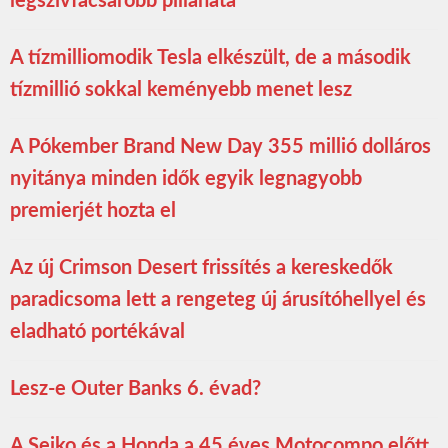
legszívfacsaróbb pillanata
A tízmilliomodik Tesla elkészült, de a második
tízmillió sokkal keményebb menet lesz
A Pókember Brand New Day 355 millió dolláros
nyitánya minden idők egyik legnagyobb
premierjét hozta el
Az új Crimson Desert frissítés a kereskedők
paradicsoma lett a rengeteg új árusítóhellyel és
eladható portékával
Lesz-e Outer Banks 6. évad?
A Seiko és a Honda a 45 éves Motocompo előtt