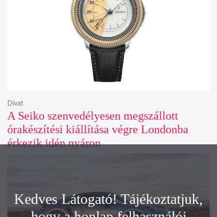
Divat
A Seiko szenvedélyesen megszállott
órakészítési kiállítása végre Londonba
érkezik idén nyáron
Kedves Látogató! Tájékoztatjuk,
hogy a honlap felhasználói