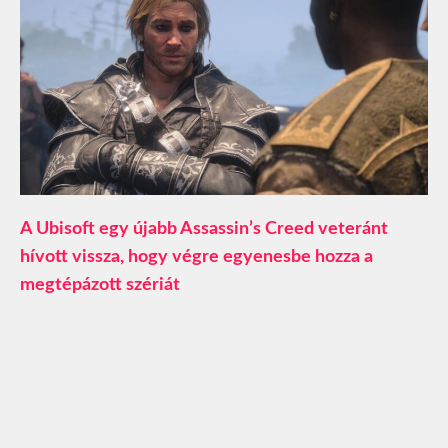
A Ubisoft egy újabb Assassin’s Creed veteránt
hívott vissza, hogy végre egyenesbe hozza a
megtépázott szériát