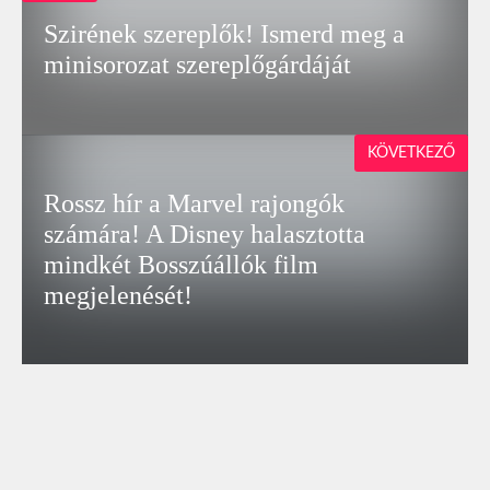
Szirének szereplők! Ismerd meg a
minisorozat szereplőgárdáját
KÖVETKEZŐ
Rossz hír a Marvel rajongók
számára! A Disney halasztotta
mindkét Bosszúállók film
megjelenését!