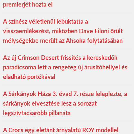
premierjét hozta el
A színész véletlenül lebuktatta a
visszaemlékezést, miközben Dave Filoni őrült
mélységekbe merült az Ahsoka folytatásában
Az új Crimson Desert frissítés a kereskedők
paradicsoma lett a rengeteg új árusítóhellyel és
eladható portékával
A Sárkányok Háza 3. évad 7. része leleplezte, a
sárkányok elvesztése lesz a sorozat
legszívfacsaróbb pillanata
A Crocs egy elefánt árnyalatú ROY modellel