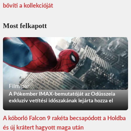
bővíti a kollekcióját
Most felkapott
Filmipar
A Pókember IMAX-bemutatóját az Odüsszeia
exkluzív vetítési időszakának lejárta hozza el
A kóborló Falcon 9 rakéta becsapódott a Holdba
és új krátert hagyott maga után