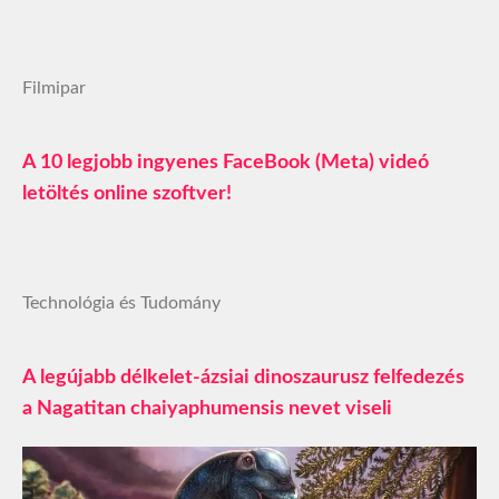
Filmipar
A 10 legjobb ingyenes FaceBook (Meta) videó
letöltés online szoftver!
Technológia és Tudomány
A legújabb délkelet-ázsiai dinoszaurusz felfedezés
a Nagatitan chaiyaphumensis nevet viseli