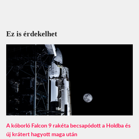
Ez is érdekelhet
A kóborló Falcon 9 rakéta becsapódott a Holdba és
új krátert hagyott maga után