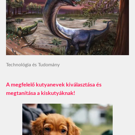
Technológia és Tudomány
A megfelelő kutyanevek kiválasztása és
megtanítása a kiskutyáknak!