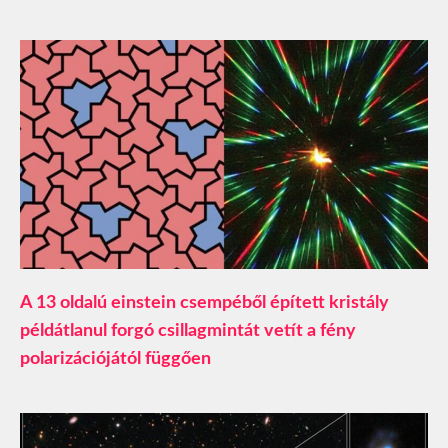
A 13 oldalú einstein csempéből épített kristály
példátlanul forgó csillagmintát vetít a fény
polarizációjától függően