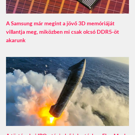
A Samsung már megint a jövő 3D memóriáját
villantja meg, miközben mi csak olcsó DDR5-öt
akarunk