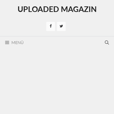
Kilépés
UPLOADED MAGAZIN
a
tartalomba
MENÜ