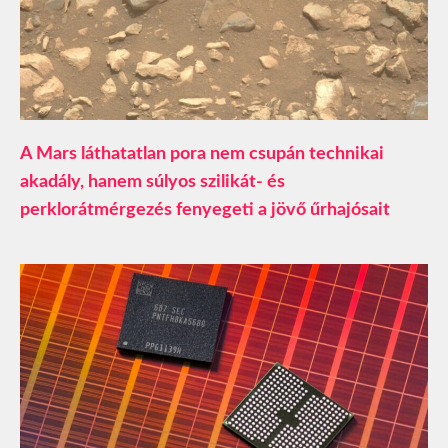
A Mars láthatatlan pora nem csupán technikai
akadály, hanem súlyos szilikát- és
perklorátmérgezés fenyegeti a jövő űrhajósait