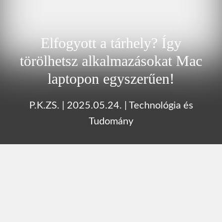
Elfogyott a tárhely? Így
törölhetsz alkalmazásokat Mac
laptopon egyszerűen!
P.K.ZS.
|
2025.05.24.
|
Technológia és
Tudomány