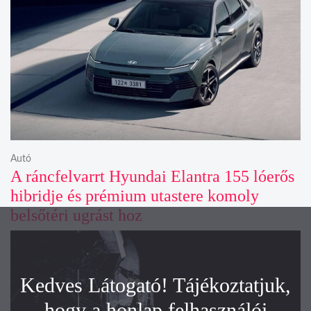
Autó
A ráncfelvarrt Hyundai Elantra 155 lóerős
hibridje és prémium utastere komoly
belsőtéri ugrást hoz
Kedves Látogató! Tájékoztatjuk,
hogy a honlap felhasználói