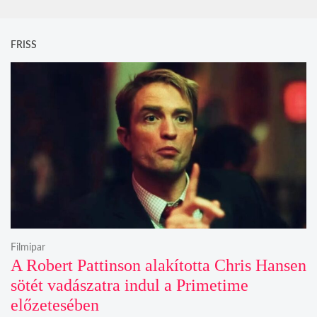
FRISS
Filmipar
A Robert Pattinson alakította Chris Hansen
sötét vadászatra indul a Primetime
előzetesében