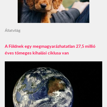
Állatvilág
A Földnek egy megmagyarázhatatlan 27,5 millió
éves tömeges kihalási ciklusa van