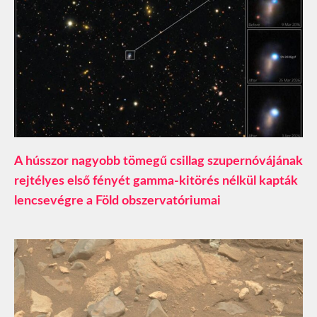
A hússzor nagyobb tömegű csillag szupernóvájának
rejtélyes első fényét gamma-kitörés nélkül kapták
lencsevégre a Föld obszervatóriumai