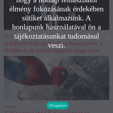
élmény fokozásának érdekében
sütiket alkalmazunk. A
honlapunk használatával ön a
tájékoztatásunkat tudomásul
Technológia és Tudomány
A kóborló Falcon 9 rakéta becsapódott a
veszi.
Holdba és új krátert hagyott maga után
Elfogadom
Filmipar