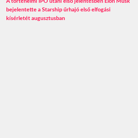
A történelmi IPO utáni első jelentésben Elon Musk
bejelentette a Starship űrhajó első elfogási
kísérletét augusztusban