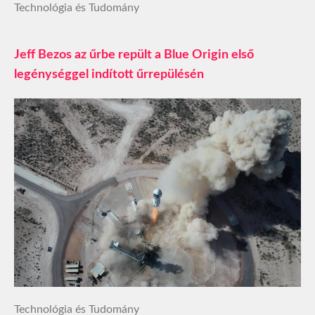
Technológia és Tudomány
Jeff Bezos az űrbe repült a Blue Origin első
legénységgel indított űrrepülésén
Technológia és Tudomány