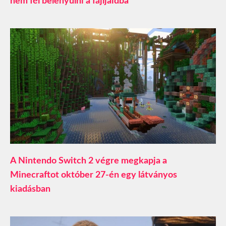
nem fél belenyúlni a fájljaidba
A Nintendo Switch 2 végre megkapja a
Minecraftot október 27-én egy látványos
kiadásban