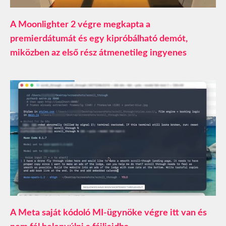
A Moonlighter 2 végre megkapta a
premierdátumát és egy kipróbálható demót,
miközben az első rész átmenetileg ingyenes
A Meta saját kódoló MI-ügynöke végre itt van és