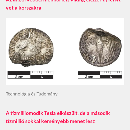
Az angol védőérmékből lett viking ékszer új fényt
vet a korszakra
Technológia és Tudomány
A tízmilliomodik Tesla elkészült, de a második
tízmillió sokkal keményebb menet lesz