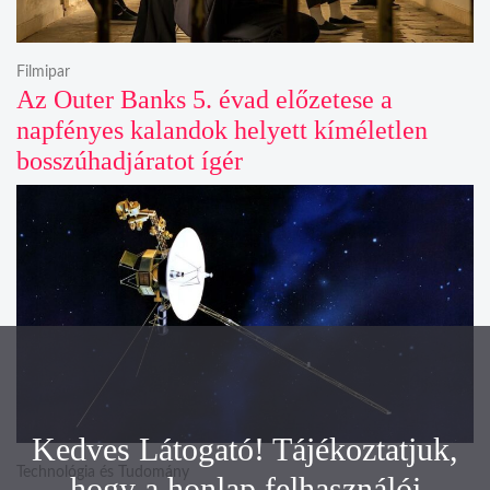
Filmipar
Az Outer Banks 5. évad előzetese a
napfényes kalandok helyett kíméletlen
bosszúhadjáratot ígér
Kedves Látogató! Tájékoztatjuk,
Technológia és Tudomány
hogy a honlap felhasználói