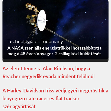
Technológia és Tudomány
A NASA zseniális energiatrükkel hosszabbította
meg a 48 éves Voyager-2 csillagközi küldetését
Az életét tenné rá Alan Ritchson, hogy a
Reacher negyedik évada mindent felülmúl
A Harley-Davidson friss védjegyei megerősítik a
lenyűgöző café racer és flat tracker
szériagyártását