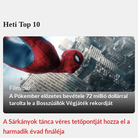
Heti Top 10
Filmipar
A Pókember előzetes bevétele 72 millió dollárral
tarolta le a Bosszúállók Végjáték rekordját
A Sárkányok tánca véres tetőpontját hozza el a
harmadik évad fináléja