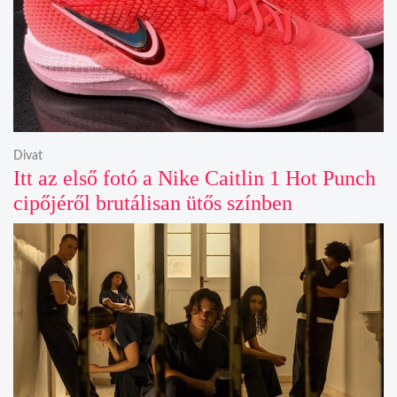
Divat
Itt az első fotó a Nike Caitlin 1 Hot Punch
cipőjéről brutálisan ütős színben