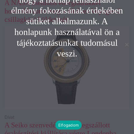
A NASA zseniális energiatrükkel
élmény fokozásának érdekében
hosszabbította meg a 48 éves Voyager-2
csillagközi küldetését
sütiket alkalmazunk. A
honlapunk használatával ön a
tájékoztatásunkat tudomásul
veszi.
Divat
A Seiko szenvedélyesen megszállott
Elfogadom
órakészítési kiállítása végre Londonba