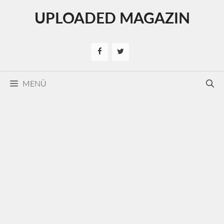
Kilépés
UPLOADED MAGAZIN
a
tartalomba
MENÜ