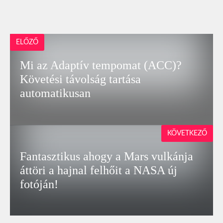
ELŐZŐ
Mi az Adaptív tempomat (ACC)?
Követési távolság tartása
automatikusan
KÖVETKEZŐ
Fantasztikus ahogy a Mars vulkánja
áttöri a hajnal felhőit a NASA új
fotóján!