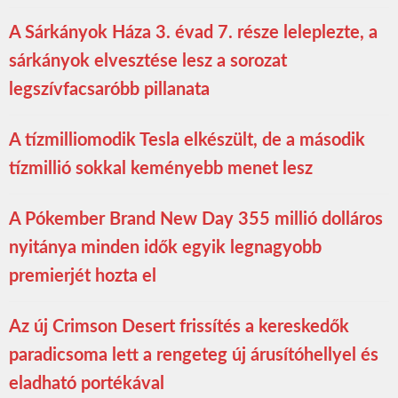
A Sárkányok Háza 3. évad 7. része leleplezte, a
sárkányok elvesztése lesz a sorozat
legszívfacsaróbb pillanata
A tízmilliomodik Tesla elkészült, de a második
tízmillió sokkal keményebb menet lesz
A Pókember Brand New Day 355 millió dolláros
nyitánya minden idők egyik legnagyobb
premierjét hozta el
Az új Crimson Desert frissítés a kereskedők
paradicsoma lett a rengeteg új árusítóhellyel és
eladható portékával