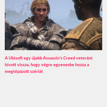
A Ubisoft egy újabb Assassin’s Creed veteránt
hívott vissza, hogy végre egyenesbe hozza a
megtépázott szériát