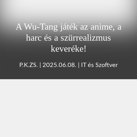
A Wu-Tang játék az anime, a
harc és a szürrealizmus
keveréke!
P.K.ZS.
|
2025.06.08.
|
IT és Szoftver