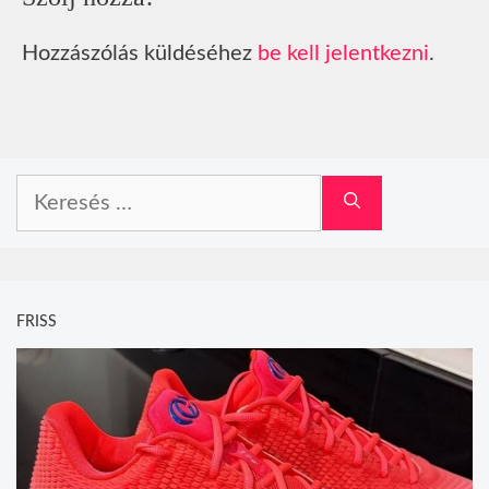
Hozzászólás küldéséhez
be kell jelentkezni
.
Keresés:
FRISS