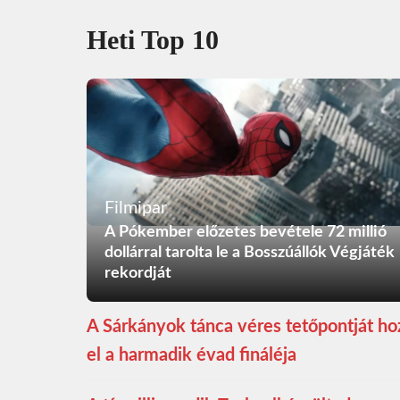
Heti Top 10
Filmipar
A Pókember előzetes bevétele 72 millió
dollárral tarolta le a Bosszúállók Végjáték
rekordját
A Sárkányok tánca véres tetőpontját ho
el a harmadik évad fináléja