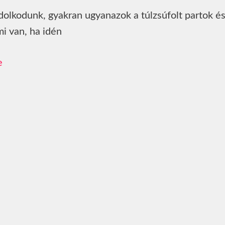
olkodunk, gyakran ugyanazok a túlzsúfolt partok é
i van, ha idén
e