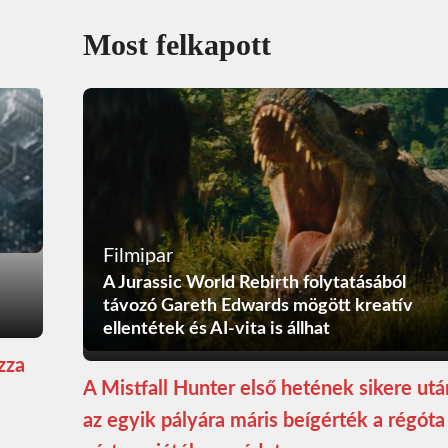
Most felkapott
Filmipar
A Jurassic World Rebirth folytatásából
távozó Gareth Edwards mögött kreatív
ellentétek és AI-vita is állhat
zza
A Mistfall Hunter első hetének sikere utá
az egyik pályára máris beígérték a régóta