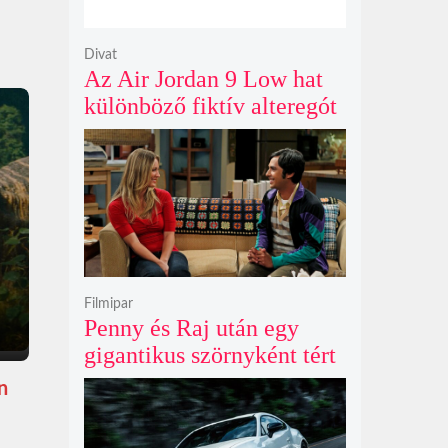
Divat
Az Air Jordan 9 Low hat
különböző fiktív alteregót
gyúr egyetlen őrült
dizájnba
Filmipar
Penny és Raj után egy
gigantikus szörnyként tért
vissza valaki az
n
Agymenők legújabb spin-
offjában