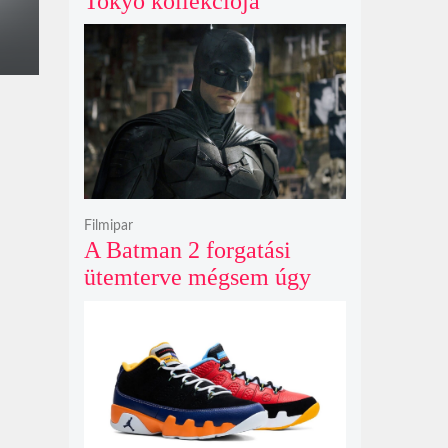
Tokyo kollekciója
flanellel, kordbársonnyal
és bőrrel gondolja újra az
időtlen örökséget
Filmipar
A Batman 2 forgatási
ütemterve mégsem úgy
alakul, ahogy azt James
Gunn korábban tervezte