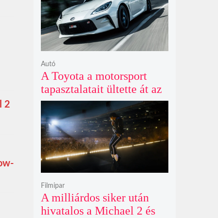
Autó
A Toyota a motorsport
tapasztalatait ültette át az
új GR86 vezethetőségébe
l 2
és biztonságába
Low-
Filmipar
A milliárdos siker után
hivatalos a Michael 2 és