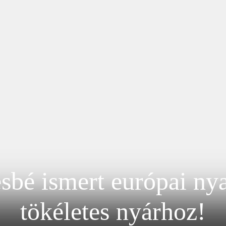
ésbé ismert európai nya
tökéletes nyárhoz!