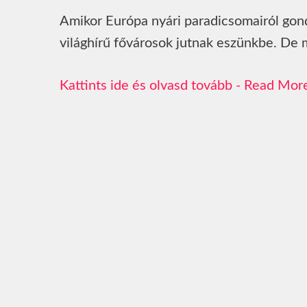
Amikor Európa nyári paradicsomairól gond
világhírű fővárosok jutnak eszünkbe. De m
Read Mor