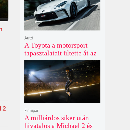
n
Autó
A Toyota a motorsport
tapasztalatait ültette át az
új GR86 vezethetőségébe
és biztonságába
l 2
Filmipar
A milliárdos siker után
hivatalos a Michael 2 és