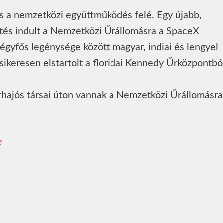
és a nemzetközi együttműködés felé. Egy újabb,
etés indult a Nemzetközi Űrállomásra a SpaceX
gyfős legénysége között magyar, indiai és lengyel
 sikeresen elstartolt a floridai Kennedy Űrközpontbó
űrhajós társai úton vannak a Nemzetközi Űrállomásra
e