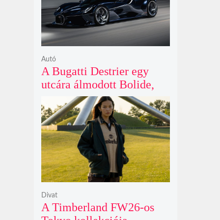
Autó
A Bugatti Destrier egy
utcára álmodott Bolide,
ami a pályaautók
brutalitását öltözteti
egyedi karosszériába
Divat
A Timberland FW26-os