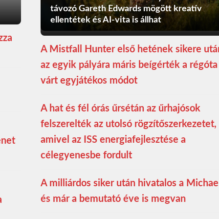
távozó Gareth Edwards mögött kreatív
ellentétek és AI-vita is állhat
zza
A Mistfall Hunter első hetének sikere utá
az egyik pályára máris beígérték a régóta
várt egyjátékos módot
A hat és fél órás űrsétán az űrhajósok
felszerelték az utolsó rögzítőszerkezetet,
amivel az ISS energiafejlesztése a
enet
célegyenesbe fordult
A milliárdos siker után hivatalos a Michae
és már a bemutató éve is megvan
a