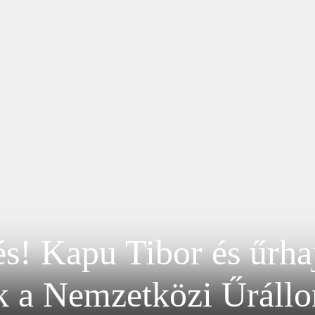
és! Kapu Tibor és űrhaj
k a Nemzetközi Űrállo