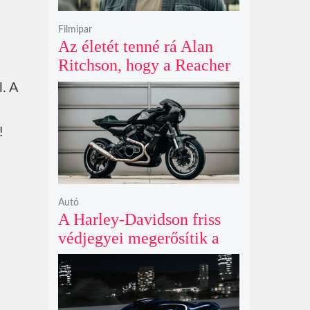
Filmipar
Az életét tenné rá Alan
Ritchson, hogy a Reacher
negyedik évada mindent
l. A
felülmúl
!
Autó
A Harley-Davidson friss
védjegyei megerősítik a
lenyűgöző café racer és
flat tracker szériagyártását