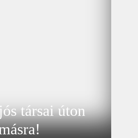
ós társai úton
másra!