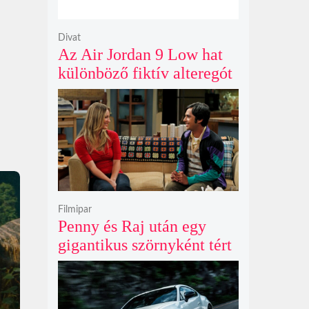
Divat
Az Air Jordan 9 Low hat
különböző fiktív alteregót
gyúr egyetlen őrült
dizájnba
Filmipar
Penny és Raj után egy
gigantikus szörnyként tért
vissza valaki az
Agymenők legújabb spin-
offjában