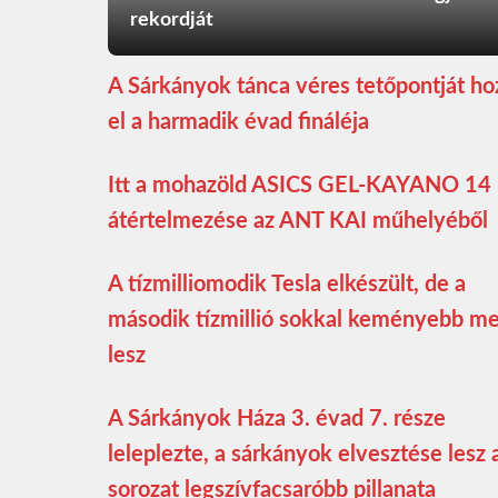
rekordját
A Sárkányok tánca véres tetőpontját ho
el a harmadik évad fináléja
Itt a mohazöld ASICS GEL-KAYANO 14
átértelmezése az ANT KAI műhelyéből
A tízmilliomodik Tesla elkészült, de a
második tízmillió sokkal keményebb m
lesz
A Sárkányok Háza 3. évad 7. része
leleplezte, a sárkányok elvesztése lesz 
sorozat legszívfacsaróbb pillanata