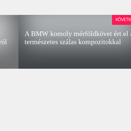
KÖVETK
A BMW komoly mérföldkövet ért el 
ról
természetes szálas kompozitokkal