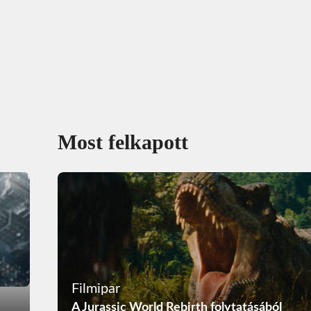
Most felkapott
Filmipar
A Jurassic World Rebirth folytatásából