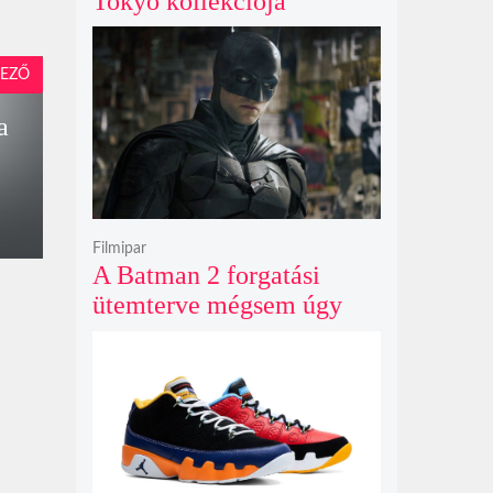
Tokyo kollekciója
flanellel, kordbársonnyal
és bőrrel gondolja újra az
EZŐ
időtlen örökséget
a
Filmipar
A Batman 2 forgatási
ütemterve mégsem úgy
alakul, ahogy azt James
Gunn korábban tervezte