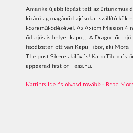
Amerika újabb lépést tett az űrturizmus 
kizárólag magánűrhajósokat szállító küld
közreműködésével. Az Axiom Mission 4 né
űrhajós is helyet kapott. A Dragon űrhajó
fedélzeten ott van Kapu Tibor, aki More
The post Sikeres kilövés! Kapu Tibor és 
appeared first on Fess.hu.
Read Mor