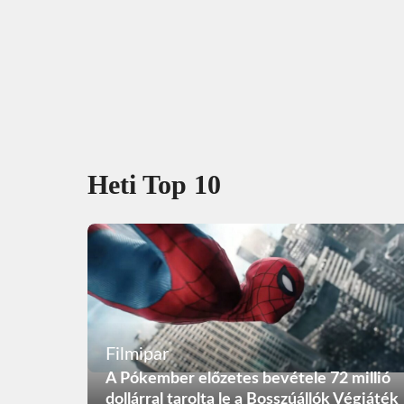
Heti Top 10
Filmipar
A Pókember előzetes bevétele 72 millió
dollárral tarolta le a Bosszúállók Végjáték