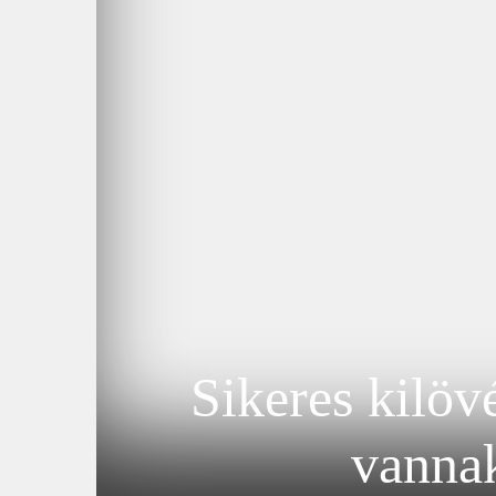
Sikeres kilöv
vanna