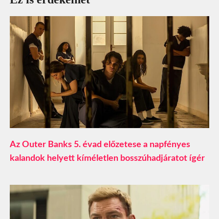
Az Outer Banks 5. évad előzetese a napfényes
kalandok helyett kíméletlen bosszúhadjáratot ígér