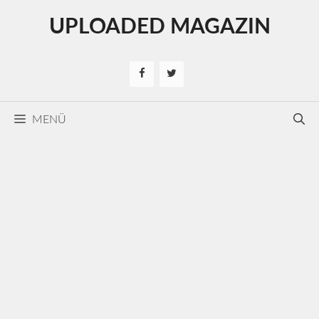
Kilépés
UPLOADED MAGAZIN
a
tartalomba
MENÜ