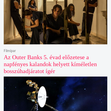
Filmipar
Az Outer Banks 5. évad előzetese a
napfényes kalandok helyett kíméletlen
bosszúhadjáratot ígér