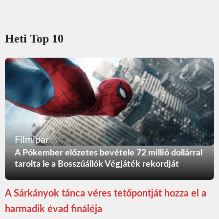
Heti Top 10
Filmipar
A Pókember előzetes bevétele 72 millió dollárral
tarolta le a Bosszúállók Végjáték rekordját
A Sárkányok tánca véres tetőpontját hozza el a
harmadik évad fináléja