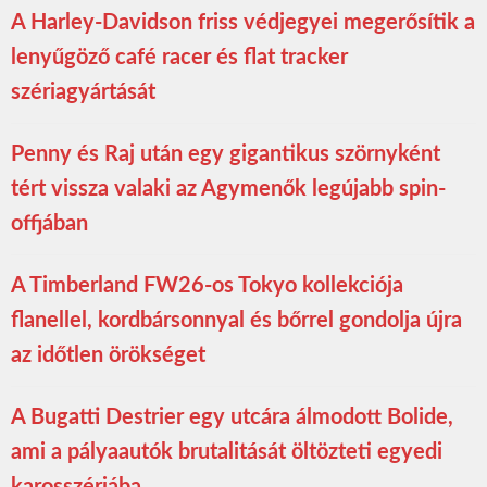
A Harley-Davidson friss védjegyei megerősítik a
lenyűgöző café racer és flat tracker
szériagyártását
Penny és Raj után egy gigantikus szörnyként
tért vissza valaki az Agymenők legújabb spin-
offjában
A Timberland FW26-os Tokyo kollekciója
flanellel, kordbársonnyal és bőrrel gondolja újra
az időtlen örökséget
A Bugatti Destrier egy utcára álmodott Bolide,
ami a pályaautók brutalitását öltözteti egyedi
karosszériába