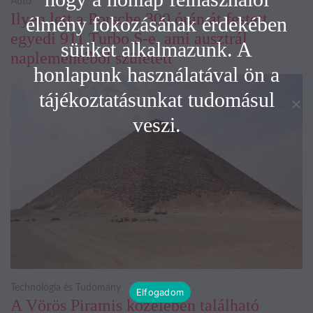
Autó
Ilyen lett a Porsche 300 órán át festett
élmény fokozásának érdekében
egyedi 911 Turbo S-e, ami ausztrál
sütiket alkalmazunk. A
naplementéből született
honlapunk használatával ön a
tájékoztatásunkat tudomásul
veszi.
Technológia és Tudomány
Elfogadom
A Vörös Piramis közelében található