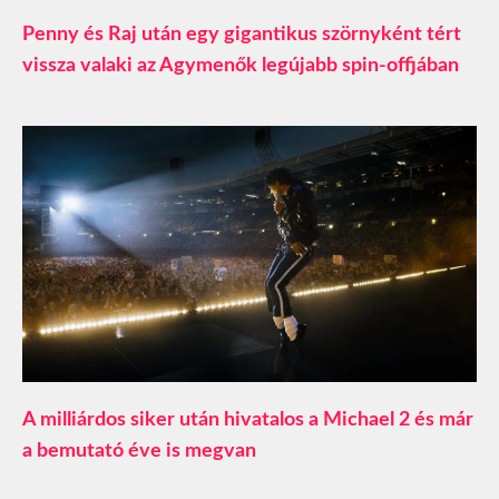
Penny és Raj után egy gigantikus szörnyként tért
vissza valaki az Agymenők legújabb spin-offjában
A milliárdos siker után hivatalos a Michael 2 és már
a bemutató éve is megvan