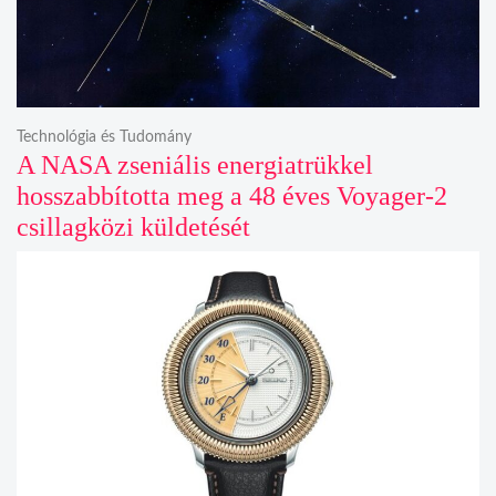
Technológia és Tudomány
A NASA zseniális energiatrükkel
hosszabbította meg a 48 éves Voyager-2
csillagközi küldetését