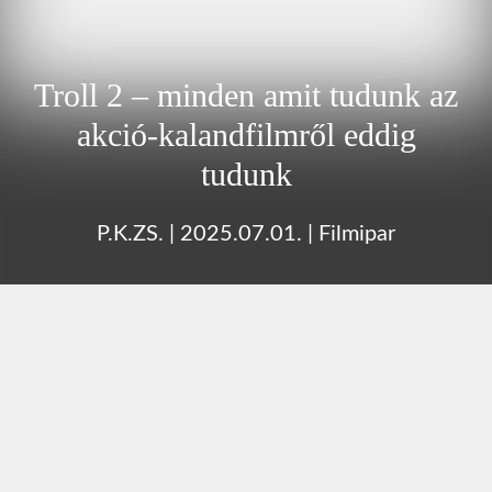
Troll 2 – minden amit tudunk az
akció-kalandfilmről eddig
tudunk
P.K.ZS.
|
2025.07.01.
|
Filmipar