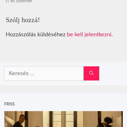
IT és Szoftver
Szólj hozzá!
Hozzászólás küldéséhez
be kell jelentkezni
.
Keresés:
FRISS