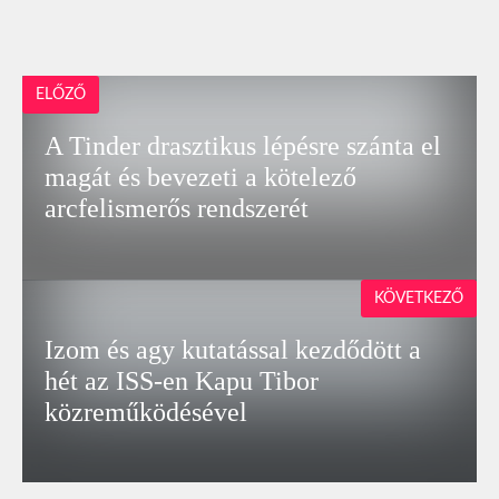
ELŐZŐ
A Tinder drasztikus lépésre szánta el
magát és bevezeti a kötelező
arcfelismerős rendszerét
KÖVETKEZŐ
Izom és agy kutatással kezdődött a
hét az ISS-en Kapu Tibor
közreműködésével