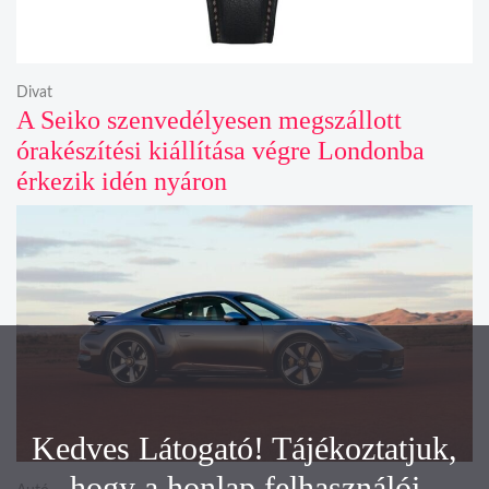
Divat
A Seiko szenvedélyesen megszállott
órakészítési kiállítása végre Londonba
érkezik idén nyáron
Kedves Látogató! Tájékoztatjuk,
hogy a honlap felhasználói