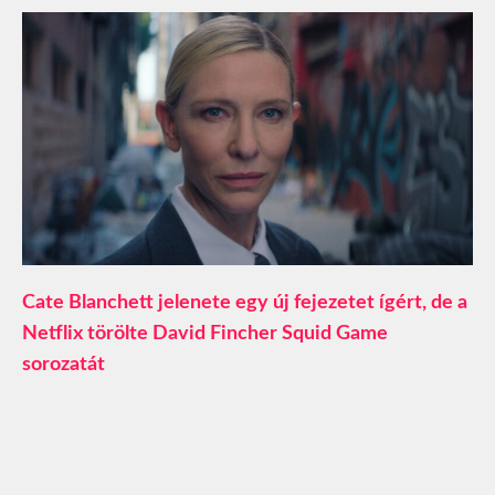
Cate Blanchett jelenete egy új fejezetet ígért, de a
Netflix törölte David Fincher Squid Game
sorozatát