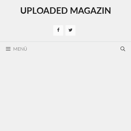
Kilépés
UPLOADED MAGAZIN
a
tartalomba
MENÜ