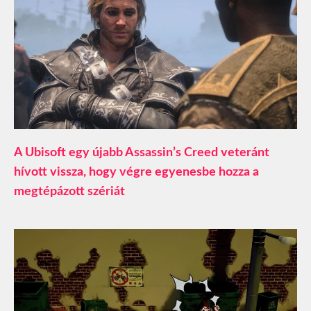
A Ubisoft egy újabb Assassin’s Creed veteránt
hívott vissza, hogy végre egyenesbe hozza a
megtépázott szériát