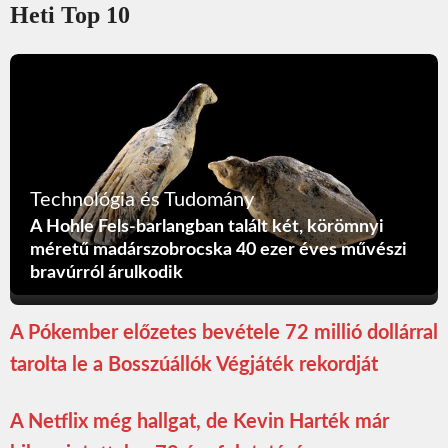
Heti Top 10
Technológia és Tudomány
A Hohle Fels-barlangban talált két, körömnyi
méretű madárszobrocska 40 ezer éves művészi
bravúrról árulkodik
A Pókember előzetes bevétele 72 millió dollárral
tarolta le a Bosszúállók Végjáték rekordját
A Netflix még hallgat, de Kevin Harték már