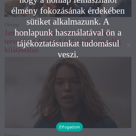
élmény fokozásának érdekében
sütiket alkalmazunk. A
Filmipar
honlapunk használatával ön a
James Cameron a karrierje lezárását
tervezi, az Avatar 4 és 5 jövője így elég
tájékoztatásunkat tudomásul
kilátástalan
veszi.
Elfogadom