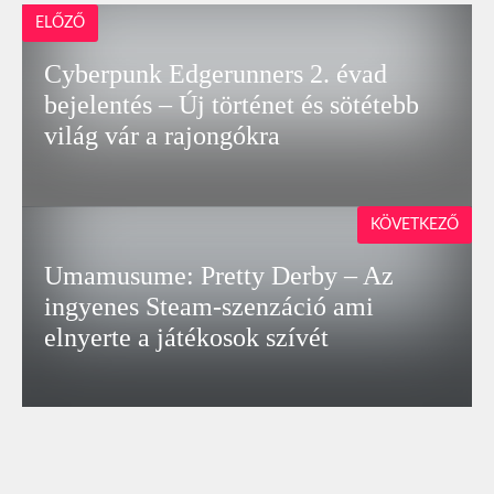
ELŐZŐ
Cyberpunk Edgerunners 2. évad
bejelentés – Új történet és sötétebb
világ vár a rajongókra
KÖVETKEZŐ
Umamusume: Pretty Derby – Az
ingyenes Steam-szenzáció ami
elnyerte a játékosok szívét