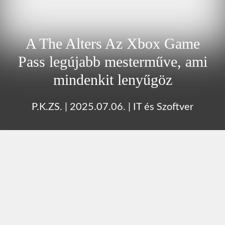
A The Alters Az Xbox Game
Pass legújabb mesterműve, ami
mindenkit lenyűgöz
P.K.ZS.
|
2025.07.06.
|
IT és Szoftver