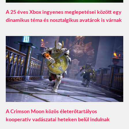
A 25 éves Xbox ingyenes meglepetései között egy
dinamikus téma és nosztalgikus avatárok is várnak
A Crimson Moon közös életerőtartályos
kooperatív vadászatai heteken belül indulnak