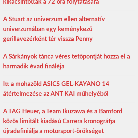
kikacsintottak a 72 óra folytatására
A Stuart az univerzum ellen alternatív
univerzumában egy keménykezű
gerillavezérként tér vissza Penny
A Sárkányok tánca véres tetőpontját hozza el a
harmadik évad fináléja
Itt a mohazöld ASICS GEL-KAYANO 14
átértelmezése az ANT KAI műhelyéből
A TAG Heuer, a Team Ikuzawa és a Bamford
közös limitált kiadású Carrera kronográfja
újradefiniálja a motorsport-örökséget