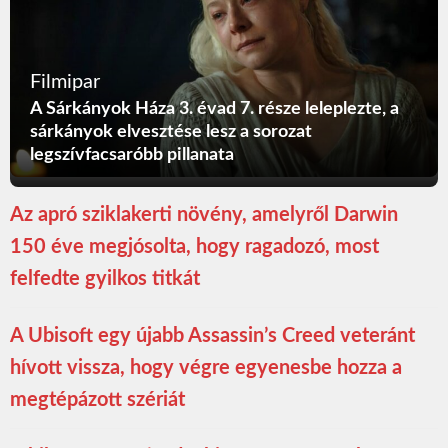
Filmipar
A Sárkányok Háza 3. évad 7. része leleplezte, a
sárkányok elvesztése lesz a sorozat
legszívfacsaróbb pillanata
Az apró sziklakerti növény, amelyről Darwin
150 éve megjósolta, hogy ragadozó, most
felfedte gyilkos titkát
A Ubisoft egy újabb Assassin’s Creed veteránt
hívott vissza, hogy végre egyenesbe hozza a
megtépázott szériát