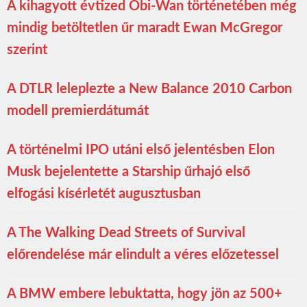
A kihagyott évtized Obi-Wan történetében még
mindig betöltetlen űr maradt Ewan McGregor
szerint
A DTLR leleplezte a New Balance 2010 Carbon
modell premierdátumát
A történelmi IPO utáni első jelentésben Elon
Musk bejelentette a Starship űrhajó első
elfogási kísérletét augusztusban
A The Walking Dead Streets of Survival
előrendelése már elindult a véres előzetessel
A BMW embere lebuktatta, hogy jön az 500+