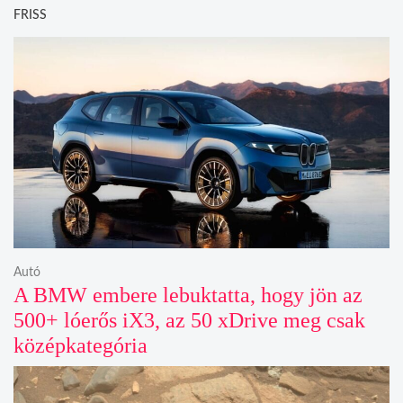
FRISS
Autó
A BMW embere lebuktatta, hogy jön az
500+ lóerős iX3, az 50 xDrive meg csak
középkategória