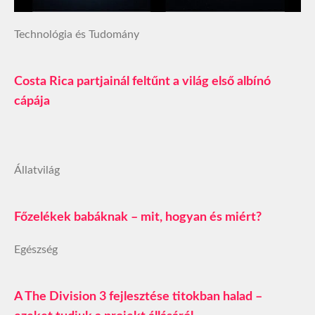
Technológia és Tudomány
Costa Rica partjainál feltűnt a világ első albínó
cápája
Állatvilág
Főzelékek babáknak – mit, hogyan és miért?
Egészség
A The Division 3 fejlesztése titokban halad –