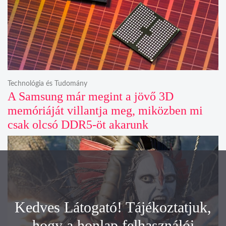
Technológia és Tudomány
A Samsung már megint a jövő 3D
memóriáját villantja meg, miközben mi
csak olcsó DDR5-öt akarunk
Kedves Látogató! Tájékoztatjuk,
hogy a honlap felhasználói