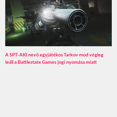
A SPT-AKI nevű egyjátékos Tarkov mod végleg
leáll a Battlestate Games jogi nyomása miatt