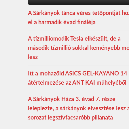
A Sárkányok tánca véres tetőpontját ho
el a harmadik évad fináléja
A tízmilliomodik Tesla elkészült, de a
második tízmillió sokkal keményebb m
lesz
Itt a mohazöld ASICS GEL-KAYANO 14
átértelmezése az ANT KAI műhelyéből
A Sárkányok Háza 3. évad 7. része
leleplezte, a sárkányok elvesztése lesz 
sorozat legszívfacsaróbb pillanata