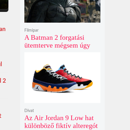
ban
Filmipar
A Batman 2 forgatási
ütemterve mégsem úgy
alakul, ahogy azt James
Gunn korábban tervezte
l
l 2
Divat
t
Az Air Jordan 9 Low hat
különböző fiktív alteregót