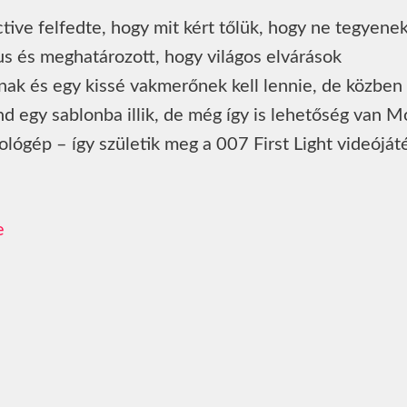
active felfedte, hogy mit kért tőlük, hogy ne tegyene
us és meghatározott, hogy világos elvárások
nak és egy kissé vakmerőnek kell lennie, de közbe
d egy sablonba illik, de még így is lehetőség van M
lógép – így születik meg a 007 First Light videóját
e