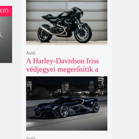
negyedik évada mindent
felülmúl
EZŐ
.
Autó
A Harley-Davidson friss
védjegyei megerősítik a
lenyűgöző café racer és
flat tracker szériagyártását