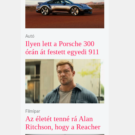
Autó
Ilyen lett a Porsche 300
órán át festett egyedi 911
Turbo S-e, ami ausztrál
naplementéből született
Filmipar
Az életét tenné rá Alan
Ritchson, hogy a Reacher