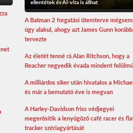
ellentétek és AI-vita is állhat
zza
A Batman 2 forgatási ütemterve mégsem
úgy alakul, ahogy azt James Gunn koráb
tervezte
enet
Az életét tenné rá Alan Ritchson, hogy a
Reacher negyedik évada mindent felülmú
A milliárdos siker után hivatalos a Michae
és már a bemutató éve is megvan
A Harley-Davidson friss védjegyei
a
megerősítik a lenyűgöző café racer és fla
tracker szériagyártását