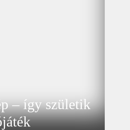
 – így születik
ójáték