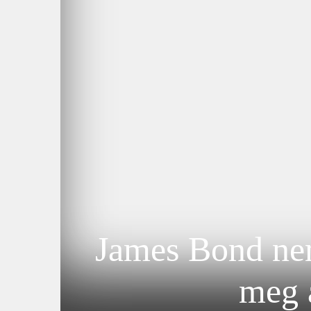
James Bond nem
meg a