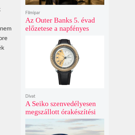
k
Filmipar
Az Outer Banks 5. évad
előzetese a napfényes
n nem
kalandok helyett
ore
kíméletlen
ék
bosszúhadjáratot ígér
Divat
A Seiko szenvedélyesen
megszállott órakészítési
kiállítása végre Londonba
érkezik idén nyáron