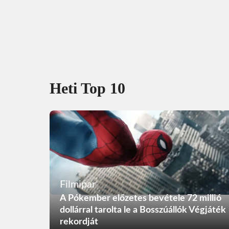
Heti Top 10
Filmipar
A Pókember előzetes bevétele 72 millió
dollárral tarolta le a Bosszúállók Végjáték
rekordját