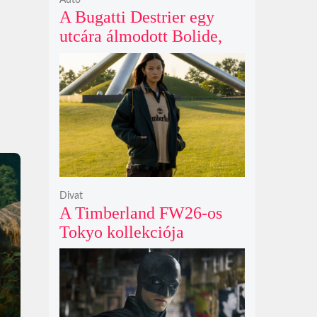
Autó
A Bugatti Destrier egy
utcára álmodott Bolide,
ami a pályaautók
brutalitását öltözteti
egyedi karosszériába
Divat
A Timberland FW26-os
Tokyo kollekciója
flanellel, kordbársonnyal
és bőrrel gondolja újra az
időtlen örökséget