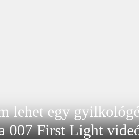
 lehet egy gyilkológép
 007 First Light vide