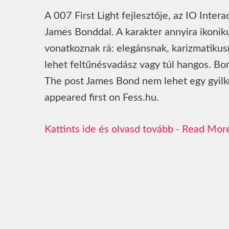
A 007 First Light fejlesztője, az IO Inter
James Bonddal. A karakter annyira ikonik
vonatkoznak rá: elegánsnak, karizmatikus
lehet feltűnésvadász vagy túl hangos. Bon
The post James Bond nem lehet egy gyilko
appeared first on Fess.hu.
Read Mor