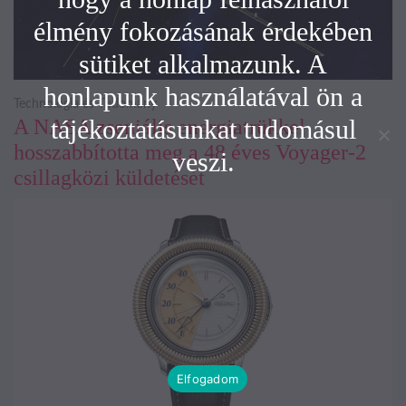
élmény fokozásának érdekében
sütiket alkalmazunk. A
honlapunk használatával ön a
Technológia és Tudomány
tájékoztatásunkat tudomásul
A NASA zseniális energiatrükkel
hosszabbította meg a 48 éves Voyager-2
veszi.
csillagközi küldetését
Elfogadom