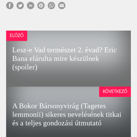
ELŐZŐ
Lesz-e Vad természet 2. évad? Eric
Bana elárulta mire készülnek
(spoiler)
KÖVETKEZŐ
A Bokor Bársonyvirág (Tagetes
lemmonii) sikeres nevelésének titkai
és a teljes gondozási útmutató