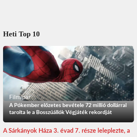
Heti Top 10
Filmipar
A Pókember előzetes bevétele 72 millió dollárral
tarolta le a Bosszúállók Végjáték rekordját
A Sárkányok Háza 3. évad 7. része leleplezte, a