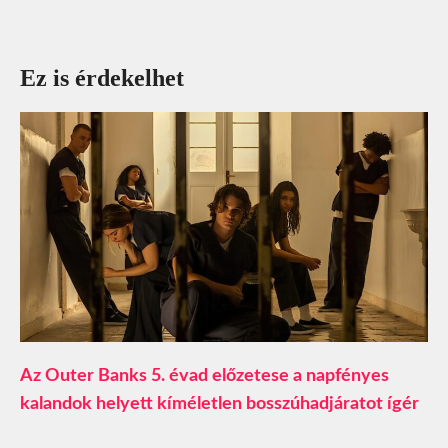
Ez is érdekelhet
Az Outer Banks 5. évad előzetese a napfényes
kalandok helyett kíméletlen bosszúhadjáratot ígér