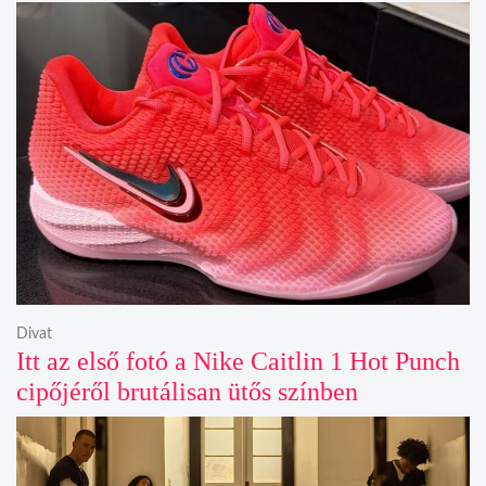
Divat
Itt az első fotó a Nike Caitlin 1 Hot Punch
cipőjéről brutálisan ütős színben