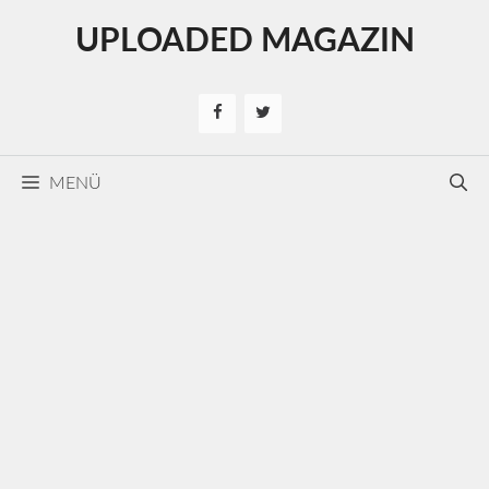
Kilépés
UPLOADED MAGAZIN
a
tartalomba
MENÜ