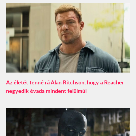
Az életét tenné rá Alan Ritchson, hogy a Reacher
negyedik évada mindent felülmúl