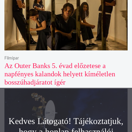
Filmipar
Az Outer Banks 5. évad előzetese a
napfényes kalandok helyett kíméletlen
bosszúhadjáratot ígér
Kedves Látogató! Tájékoztatjuk,
hogy a honlap felhasználói