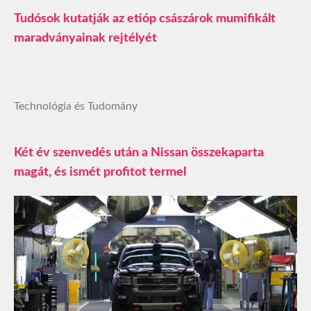
Tudósok kutatják az etióp császárok mumifikált
maradványainak rejtélyét
Technológia és Tudomány
Két év szenvedés után a Nissan összekaparta
magát, és ismét profitot termel