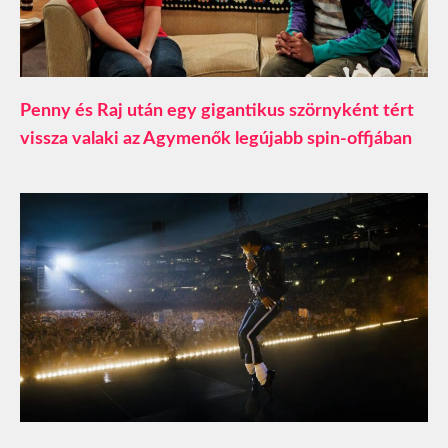
Penny és Raj után egy gigantikus szörnyként tért
vissza valaki az Agymenők legújabb spin-offjában