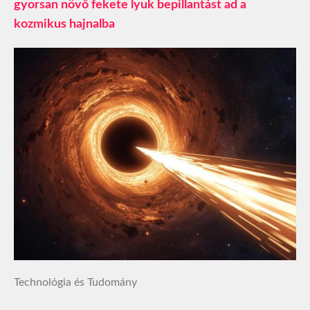
gyorsan növő fekete lyuk bepillantást ad a
kozmikus hajnalba
Technológia és Tudomány