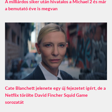
A milliárdos siker után hivatalos a Michael 2 és már
a bemutató éve is megvan
Cate Blanchett jelenete egy új fejezetet ígért, de a
Netflix törölte David Fincher Squid Game
sorozatát