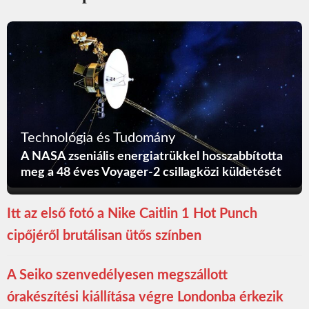
Technológia és Tudomány
A NASA zseniális energiatrükkel hosszabbította
meg a 48 éves Voyager-2 csillagközi küldetését
Itt az első fotó a Nike Caitlin 1 Hot Punch
cipőjéről brutálisan ütős színben
A Seiko szenvedélyesen megszállott
órakészítési kiállítása végre Londonba érkezik