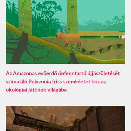
Az Amazonas esőerdő önfenntartó újjászületését
szimuláló Polyzonia friss szemléletet hoz az
ökológiai játékok világába