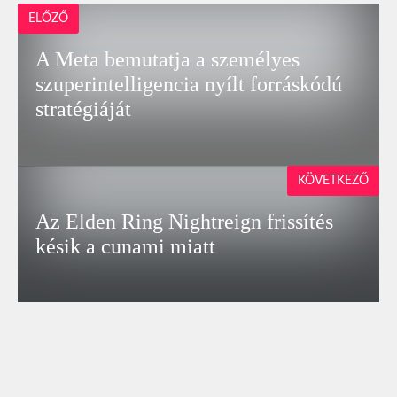
ELŐZŐ
A Meta bemutatja a személyes
szuperintelligencia nyílt forráskódú
stratégiáját
KÖVETKEZŐ
Az Elden Ring Nightreign frissítés
késik a cunami miatt