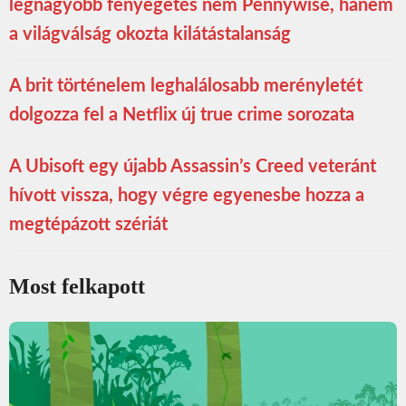
legnagyobb fenyegetés nem Pennywise, hanem
a világválság okozta kilátástalanság
A brit történelem leghalálosabb merényletét
dolgozza fel a Netflix új true crime sorozata
A Ubisoft egy újabb Assassin’s Creed veteránt
hívott vissza, hogy végre egyenesbe hozza a
megtépázott szériát
Most felkapott