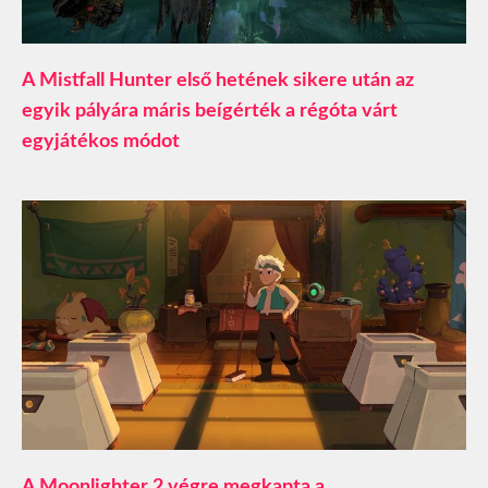
A Mistfall Hunter első hetének sikere után az
egyik pályára máris beígérték a régóta várt
egyjátékos módot
A Moonlighter 2 végre megkapta a