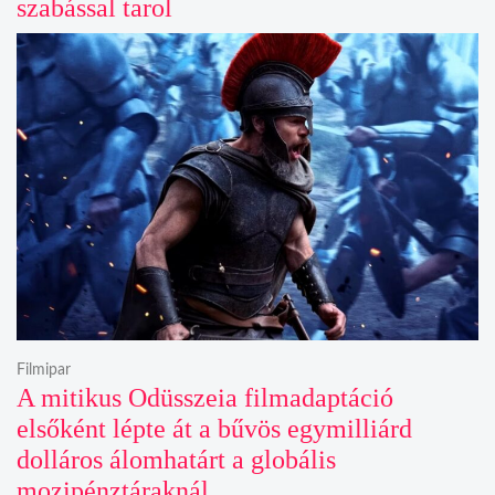
szabással tarol
Filmipar
A mitikus Odüsszeia filmadaptáció
elsőként lépte át a bűvös egymilliárd
dolláros álomhatárt a globális
mozipénztáraknál