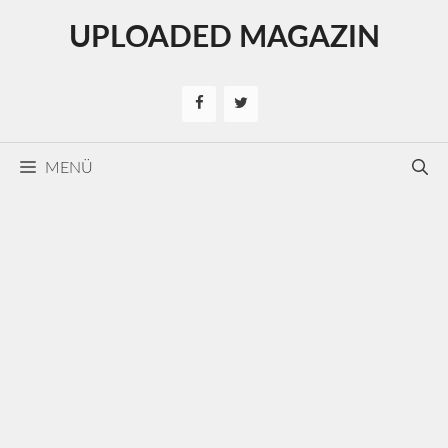
Kilépés
UPLOADED MAGAZIN
a
tartalomba
MENÜ