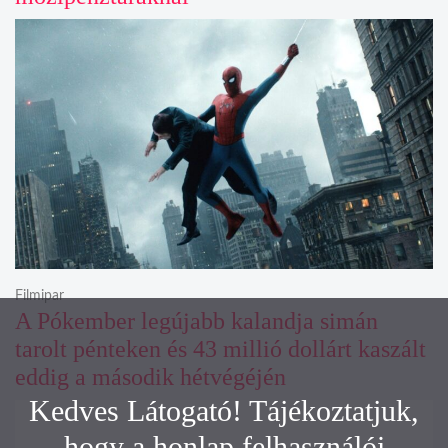
Filmipar
A Pókember legújabb kalandja simán
tarolt pénteken és 43 millió dollárt kaszált
eddig a második hétvégéjén
Kedves Látogató! Tájékoztatjuk,
hogy a honlap felhasználói