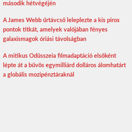
második hétvégéjén
A James Webb űrtávcső leleplezte a kis piros
pontok titkát, amelyek valójában fényes
galaxismagok óriási távolságban
A mitikus Odüsszeia filmadaptáció elsőként
lépte át a bűvös egymilliárd dolláros álomhatárt
a globális mozipénztáraknál