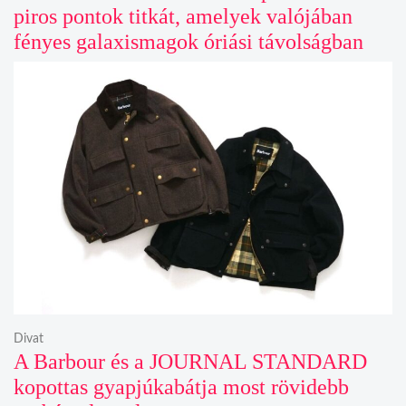
piros pontok titkát, amelyek valójában
fényes galaxismagok óriási távolságban
Divat
A Barbour és a JOURNAL STANDARD
kopottas gyapjúkabátja most rövidebb