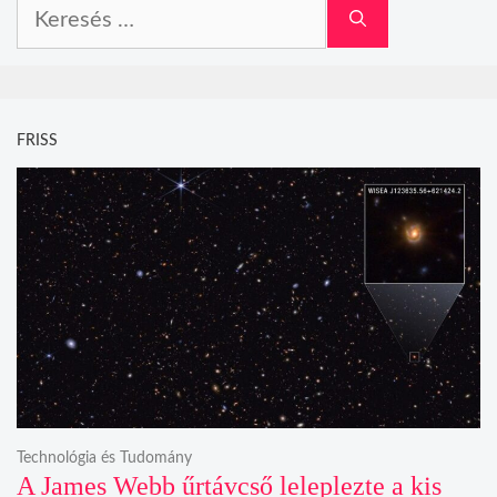
Keresés:
FRISS
Technológia és Tudomány
A James Webb űrtávcső leleplezte a kis