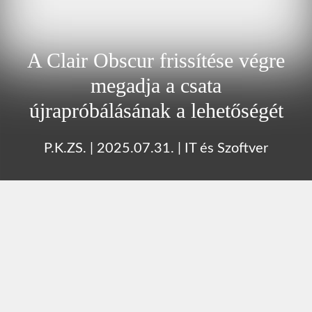
A Clair Obscur frissítése végre
megadja a csata
újrapróbálásának a lehetőségét
P.K.ZS.
|
2025.07.31.
|
IT és Szoftver