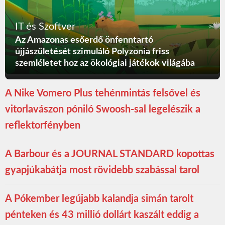
IT és Szoftver
Az Amazonas esőerdő önfenntartó
újjászületését szimuláló Polyzonia friss
szemléletet hoz az ökológiai játékok világába
A Nike Vomero Plus tehénmintás felsővel és
vitorlavászon póniló Swoosh-sal legelészik a
reflektorfényben
A Barbour és a JOURNAL STANDARD kopottas
gyapjúkabátja most rövidebb szabással tarol
A Pókember legújabb kalandja simán tarolt
pénteken és 43 millió dollárt kaszált eddig a