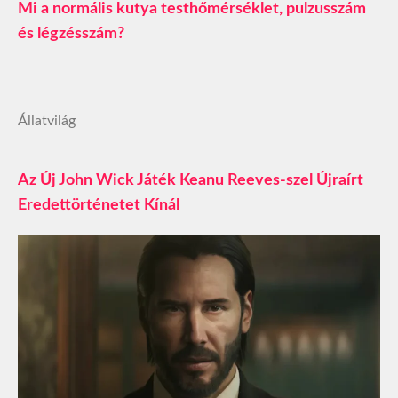
Mi a normális kutya testhőmérséklet, pulzusszám
és légzésszám?
Állatvilág
Az Új John Wick Játék Keanu Reeves-szel Újraírt
Eredettörténetet Kínál