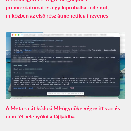
premierdátumát és egy kipróbálható demót,
miközben az első rész átmenetileg ingyenes
A Meta saját kódoló MI-ügynöke végre itt van és
nem fél belenyúlni a fájljaidba