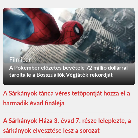
Filmipar
A Pókember előzetes bevétele 72 millió dollárral
tarolta le a Bosszúállók Végjáték rekordját
A Sárkányok tánca véres tetőpontját hozza el a
harmadik évad fináléja
A Sárkányok Háza 3. évad 7. része leleplezte, a
sárkányok elvesztése lesz a sorozat