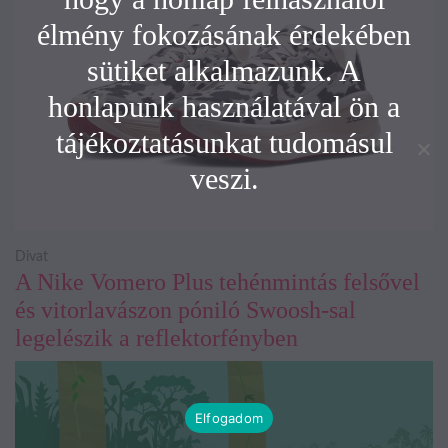
élmény fokozásának érdekében
sütiket alkalmazunk. A
honlapunk használatával ön a
tájékoztatásunkat tudomásul
veszi.
Divat
A Nike Vomero Plus tehénmintás felsővel
és vitorlavászon póniló Swoosh-sal
legelészik a reflektorfényben
Elfogadom