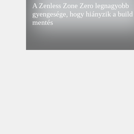
A Zenless Zone Zero legnagyobb
gyengesége, hogy hiányzik a build
mentés