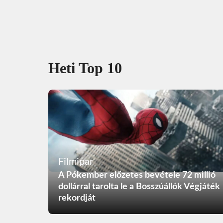
Heti Top 10
Filmipar
A Pókember előzetes bevétele 72 millió
dollárral tarolta le a Bosszúállók Végjáték
rekordját