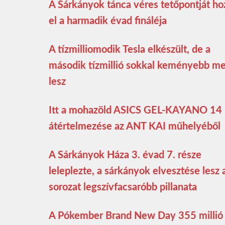
A Sárkányok tánca véres tetőpontját ho
el a harmadik évad fináléja
A tízmilliomodik Tesla elkészült, de a
második tízmillió sokkal keményebb m
lesz
Itt a mohazöld ASICS GEL-KAYANO 14
átértelmezése az ANT KAI műhelyéből
A Sárkányok Háza 3. évad 7. része
leleplezte, a sárkányok elvesztése lesz 
sorozat legszívfacsaróbb pillanata
A Pókember Brand New Day 355 millió