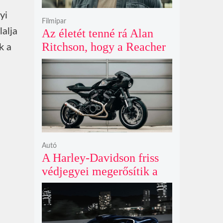
yi
Filmipar
alja
Az életét tenné rá Alan
Ritchson, hogy a Reacher
k a
negyedik évada mindent
felülmúl
Autó
A Harley-Davidson friss
védjegyei megerősítik a
lenyűgöző café racer és
flat tracker szériagyártását