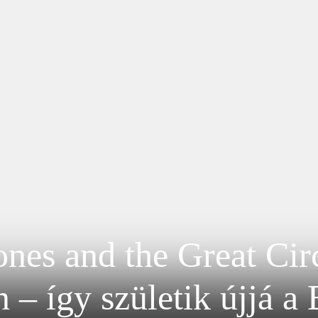
nes and the Great Cir
 – így születik újjá a