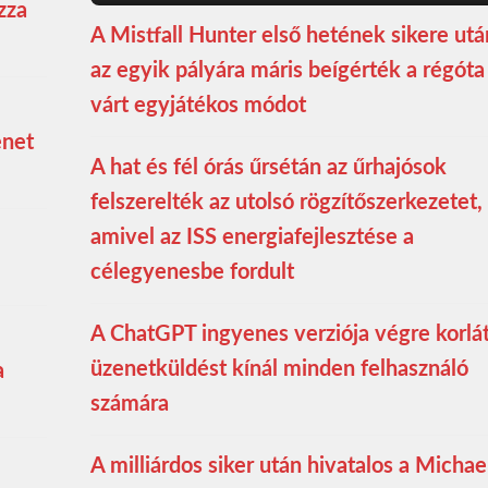
zza
A Mistfall Hunter első hetének sikere utá
az egyik pályára máris beígérték a régóta
várt egyjátékos módot
enet
A hat és fél órás űrsétán az űrhajósok
felszerelték az utolsó rögzítőszerkezetet,
amivel az ISS energiafejlesztése a
célegyenesbe fordult
A ChatGPT ingyenes verziója végre korlá
üzenetküldést kínál minden felhasználó
a
számára
A milliárdos siker után hivatalos a Michae