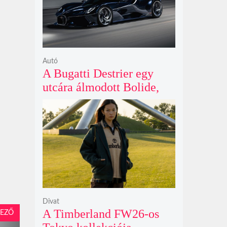
Autó
A Bugatti Destrier egy
utcára álmodott Bolide,
ami a pályaautók
brutalitását öltözteti
egyedi karosszériába
Divat
A Timberland FW26-os
EZŐ