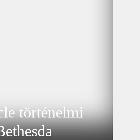
cle történelmi
 Bethesda