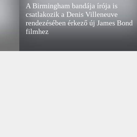
A Birmingham bandája írója is
csatlakozik a Denis Villeneuve
rendezésében érkező új James Bond
filmhez