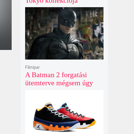
Tokyo kollekciója
flanellel, kordbársonnyal
és bőrrel gondolja újra az
időtlen örökséget
Filmipar
A Batman 2 forgatási
ütemterve mégsem úgy
alakul, ahogy azt James
Gunn korábban tervezte