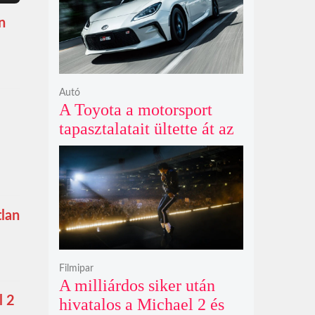
n
Autó
A Toyota a motorsport
tapasztalatait ültette át az
új GR86 vezethetőségébe
és biztonságába
tlan
Filmipar
A milliárdos siker után
l 2
hivatalos a Michael 2 és