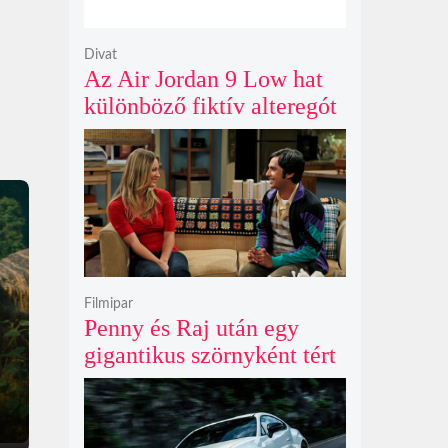
Divat
Az Air Jordan 9 Low hat
különböző fiktív alteregót
gyúr egyetlen őrült
dizájnba
Filmipar
Penny és Raj után egy
gigantikus szörnyként tért
vissza valaki az
Agymenők legújabb spin-
offjában