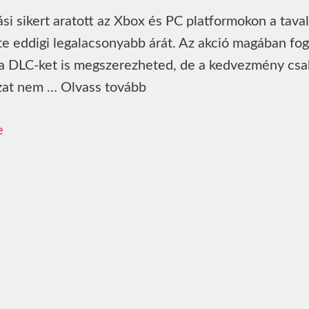
si sikert aratott az Xbox és PC platformokon a taval
e eddigi legalacsonyabb árát. Az akció magában fogl
gy a DLC-ket is megszerezheted, de a kedvezmény csa
ozat nem … Olvass tovább
e