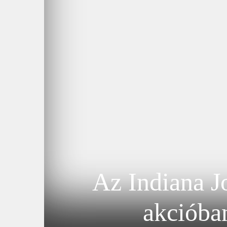
Az Indiana Jo
akcióban