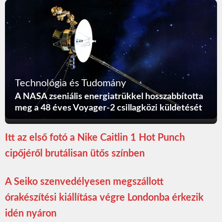
Technológia és Tudomány
A NASA zseniális energiatrükkel hosszabbította
meg a 48 éves Voyager-2 csillagközi küldetését
Itt az első fotó a Nike Caitlin 1 Hot Punch
cipőjéről brutálisan ütős színben
A Seiko szenvedélyesen megszállott
órakészítési kiállítása végre Londonba érkezik
idén nyáron