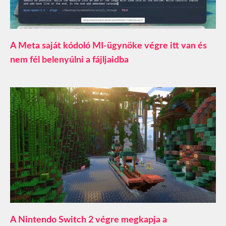
A Meta saját kódoló MI-ügynöke végre itt van és
nem fél belenyúlni a fájljaidba
A Nintendo Switch 2 végre megkapja a