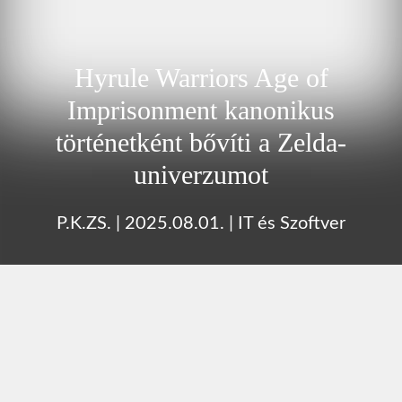
Hyrule Warriors Age of
Imprisonment kanonikus
történetként bővíti a Zelda-
univerzumot
P.K.ZS.
|
2025.08.01.
|
IT és Szoftver