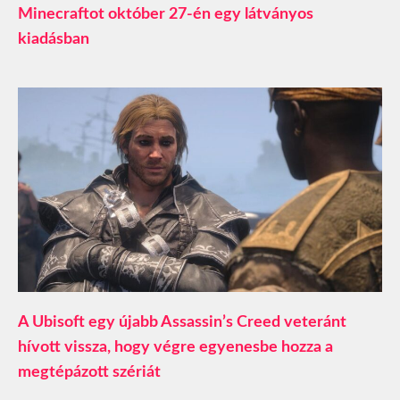
Minecraftot október 27-én egy látványos
kiadásban
A Ubisoft egy újabb Assassin’s Creed veteránt
hívott vissza, hogy végre egyenesbe hozza a
megtépázott szériát