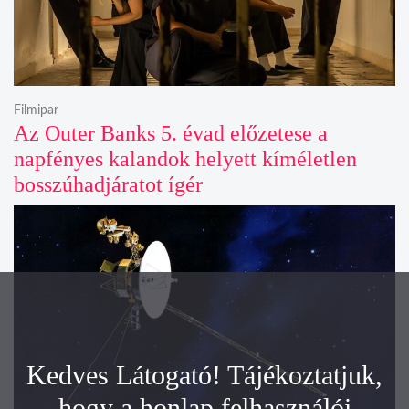
Filmipar
Az Outer Banks 5. évad előzetese a
napfényes kalandok helyett kíméletlen
bosszúhadjáratot ígér
Kedves Látogató! Tájékoztatjuk,
hogy a honlap felhasználói