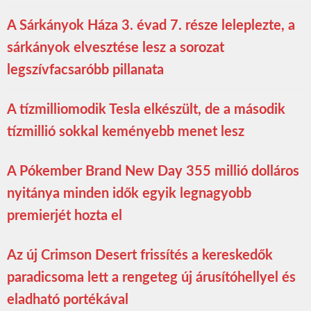
A Sárkányok Háza 3. évad 7. része leleplezte, a
sárkányok elvesztése lesz a sorozat
legszívfacsaróbb pillanata
A tízmilliomodik Tesla elkészült, de a második
tízmillió sokkal keményebb menet lesz
A Pókember Brand New Day 355 millió dolláros
nyitánya minden idők egyik legnagyobb
premierjét hozta el
Az új Crimson Desert frissítés a kereskedők
paradicsoma lett a rengeteg új árusítóhellyel és
eladható portékával