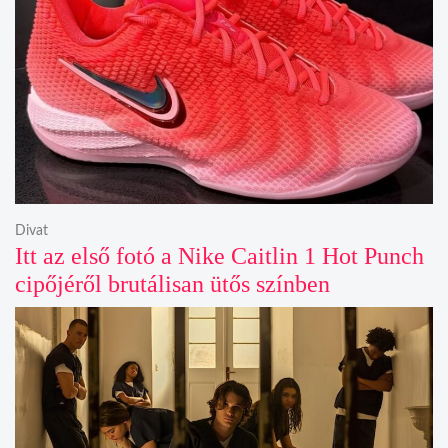
Divat
Itt az első fotó a Nike Caitlin 1 Hot Punch
cipőjéről brutálisan ütős színben