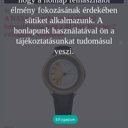
élmény fokozásának érdekében
Technológia és Tudomány
A NASA zseniális energiatrükkel
sütiket alkalmazunk. A
hosszabbította meg a 48 éves Voyager-2
honlapunk használatával ön a
csillagközi küldetését
tájékoztatásunkat tudomásul
veszi.
Elfogadom
Divat