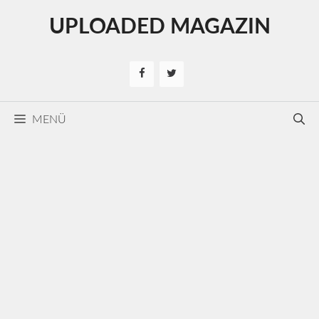
Kilépés
UPLOADED MAGAZIN
a
tartalomba
MENÜ