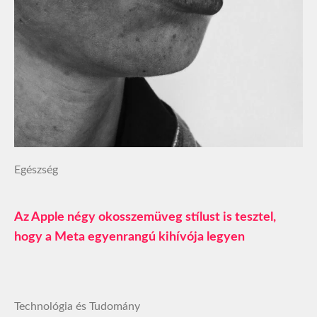
Egészség
Az Apple négy okosszemüveg stílust is tesztel,
hogy a Meta egyenrangú kihívója legyen
Technológia és Tudomány