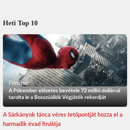
Heti Top 10
Filmipar
A Pókember előzetes bevétele 72 millió dollárral
tarolta le a Bosszúállók Végjáték rekordját
A Sárkányok tánca véres tetőpontját hozza el a
harmadik évad fináléja