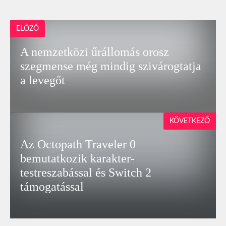
ELŐZŐ
A nemzetközi űrállomás orosz
szegmense még mindig szivárogtatja
a levegőt
KÖVETKEZŐ
Az Octopath Traveler 0
bemutatkozik karakter-
testreszabással és Switch 2
támogatással