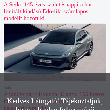
A Seiko 145 éves születésnapjára hat
limitált kiadású Edo-lila számlapos
modellt hozott ki
Autó
A ráncfelvarrt Hyundai Elantra 155 lóerős
Kedves Látogató! Tájékoztatjuk,
hibridje és prémium utastere komoly
belsőtéri ugrást hoz
hogy a honlap felhasználói