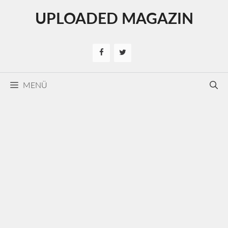
Kilépés
UPLOADED MAGAZIN
a
tartalomba
MENÜ