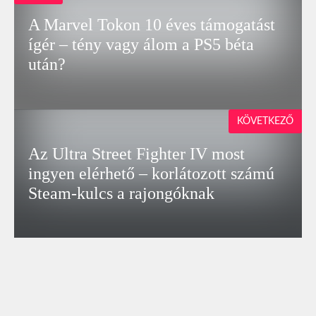
A Marvel Tokon 10 éves támogatást
ígér – tény vagy álom a PS5 béta
után?
KÖVETKEZŐ
Az Ultra Street Fighter IV most
ingyen elérhető – korlátozott számú
Steam-kulcs a rajongóknak