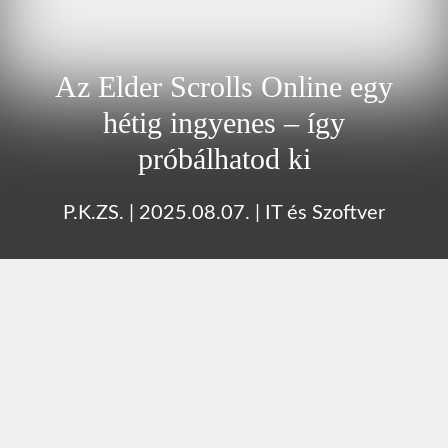
Az Elder Scrolls Online egy
hétig ingyenes – így
próbálhatod ki
P.K.ZS.
|
2025.08.07.
|
IT és Szoftver