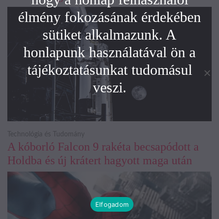
élmény fokozásának érdekében
sütiket alkalmazunk. A
honlapunk használatával ön a
tájékoztatásunkat tudomásul
veszi.
Technológia és Tudomány
A kóborló Falcon 9 rakéta becsapódott a
Holdba és új krátert hagyott maga után
Elfogadom