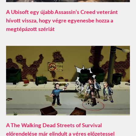
A Ubisoft egy újabb Assassin’s Creed veteránt
hívott vissza, hogy végre egyenesbe hozza a
megtépázott szériát
A The Walking Dead Streets of Survival
előrendelése már elindult a véres előzetessel