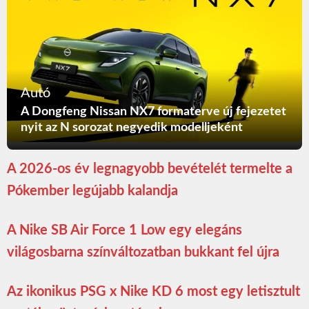
Autó
A Dongfeng Nissan NX7 formaterve új fejezetet
nyit az N sorozat negyedik modelljeként
A 2026-os év legnagyobb bevételét termelte a
Pókember legújabb kalandja
A Nike SB Air Force 1 Low egy elegáns
világosbarna színváltozatban bukkant fel újra
Az ikonikus PSG x Nike KD 6 most egy letisztult