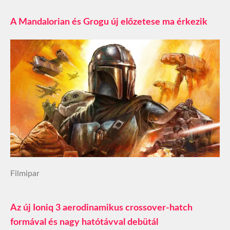
A Mandalorian és Grogu új előzetese ma érkezik
Filmipar
Az új Ioniq 3 aerodinamikus crossover-hatch
formával és nagy hatótávval debütál