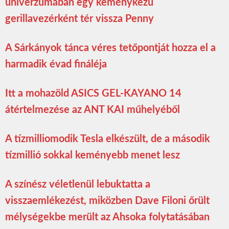
univerzumában egy keménykezű
gerillavezérként tér vissza Penny
A Sárkányok tánca véres tetőpontját hozza el a
harmadik évad fináléja
Itt a mohazöld ASICS GEL-KAYANO 14
átértelmezése az ANT KAI műhelyéből
A tízmilliomodik Tesla elkészült, de a második
tízmillió sokkal keményebb menet lesz
A színész véletlenül lebuktatta a
visszaemlékezést, miközben Dave Filoni őrült
mélységekbe merült az Ahsoka folytatásában