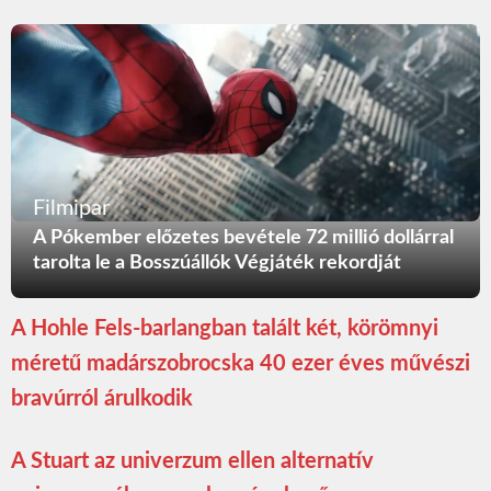
Filmipar
A Pókember előzetes bevétele 72 millió dollárral
tarolta le a Bosszúállók Végjáték rekordját
A Hohle Fels-barlangban talált két, körömnyi
méretű madárszobrocska 40 ezer éves művészi
bravúrról árulkodik
A Stuart az univerzum ellen alternatív