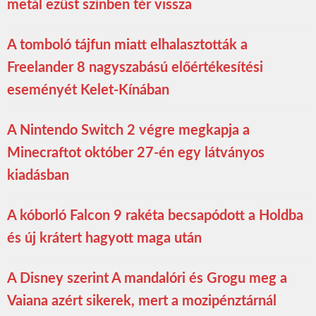
metál ezüst színben tér vissza
A tomboló tájfun miatt elhalasztották a
Freelander 8 nagyszabású előértékesítési
eseményét Kelet-Kínában
A Nintendo Switch 2 végre megkapja a
Minecraftot október 27-én egy látványos
kiadásban
A kóborló Falcon 9 rakéta becsapódott a Holdba
és új krátert hagyott maga után
A Disney szerint A mandalóri és Grogu meg a
Vaiana azért sikerek, mert a mozipénztárnál