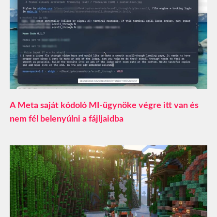
A Meta saját kódoló MI-ügynöke végre itt van és
nem fél belenyúlni a fájljaidba