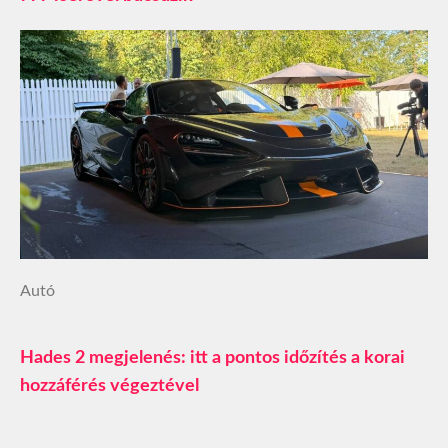
Autó
Hades 2 megjelenés: itt a pontos időzítés a korai
hozzáférés végeztével