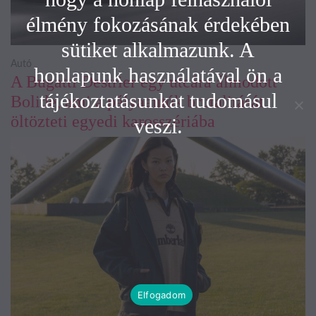
élmény fokozásának érdekében
sütiket alkalmazunk. A
Autó
honlapunk használatával ön a
A Bugatti Destrier egy utcára álmodott
tájékoztatásunkat tudomásul
Bolide, ami a pályaautók brutalitását
öltözteti egyedi karosszériába
veszi.
Elfogadom