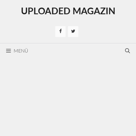
Kilépés
UPLOADED MAGAZIN
a
tartalomba
MENÜ