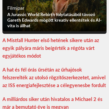
Filmipar
A Jurassic World Rebirth folytatásából távozó
Gareth Edwards mögött kreatív ellentétek és AI-
vita is állhat
A Mistfall Hunter első hetének sikere után az
egyik pályára máris beígérték a régóta várt
egyjátékos módot
A hat és fél órás űrsétán az űrhajósok
felszerelték az utolsó rögzítőszerkezetet, amivel
az ISS energiafejlesztése a célegyenesbe fordult
A milliárdos siker után hivatalos a Michael 2 és
már a bemutató éve is megvan