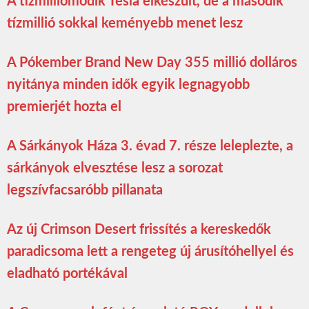
A tízmilliomodik Tesla elkészült, de a második
tízmillió sokkal keményebb menet lesz
A Pókember Brand New Day 355 millió dolláros
nyitánya minden idők egyik legnagyobb
premierjét hozta el
A Sárkányok Háza 3. évad 7. része leleplezte, a
sárkányok elvesztése lesz a sorozat
legszívfacsaróbb pillanata
Az új Crimson Desert frissítés a kereskedők
paradicsoma lett a rengeteg új árusítóhellyel és
eladható portékával