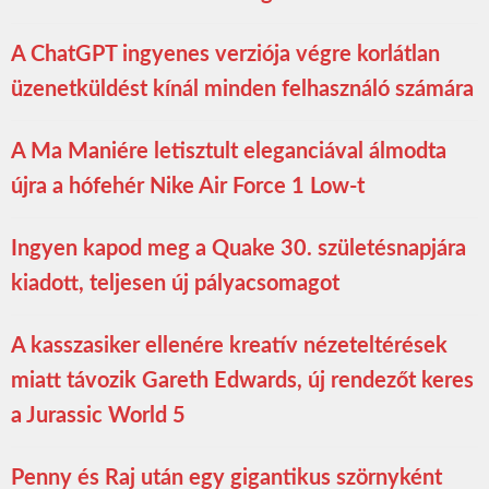
A ChatGPT ingyenes verziója végre korlátlan
üzenetküldést kínál minden felhasználó számára
A Ma Maniére letisztult eleganciával álmodta
újra a hófehér Nike Air Force 1 Low-t
Ingyen kapod meg a Quake 30. születésnapjára
kiadott, teljesen új pályacsomagot
A kasszasiker ellenére kreatív nézeteltérések
miatt távozik Gareth Edwards, új rendezőt keres
a Jurassic World 5
Penny és Raj után egy gigantikus szörnyként