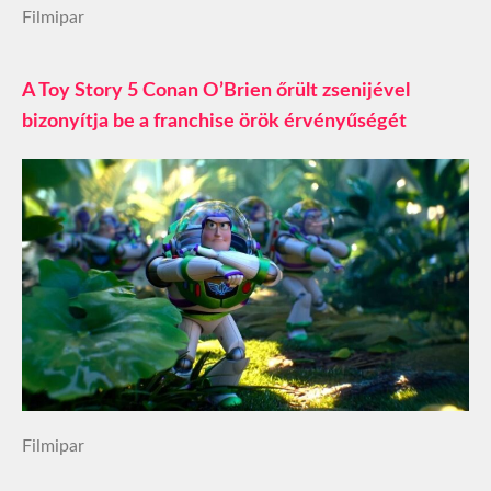
Filmipar
A Toy Story 5 Conan O’Brien őrült zsenijével
bizonyítja be a franchise örök érvényűségét
Filmipar