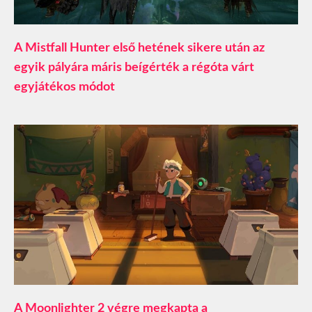
A Mistfall Hunter első hetének sikere után az
egyik pályára máris beígérték a régóta várt
egyjátékos módot
A Moonlighter 2 végre megkapta a