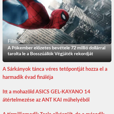
Filmipar
A Pókember előzetes bevétele 72 millió dollárral
tarolta le a Bosszúállók Végjáték rekordját
A Sárkányok tánca véres tetőpontját hozza el a
harmadik évad fináléja
Itt a mohazöld ASICS GEL-KAYANO 14
átértelmezése az ANT KAI műhelyéből