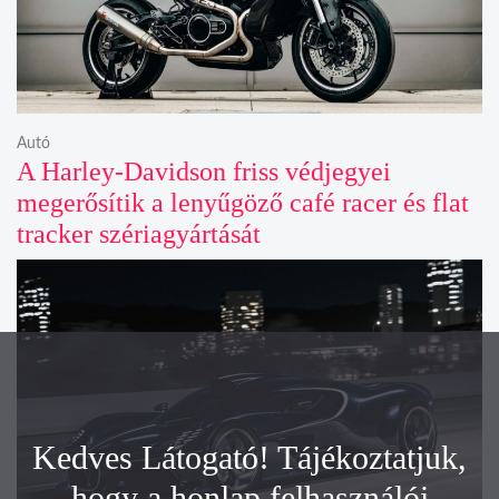
Autó
A Harley-Davidson friss védjegyei
megerősítik a lenyűgöző café racer és flat
tracker szériagyártását
Kedves Látogató! Tájékoztatjuk,
hogy a honlap felhasználói