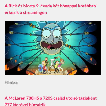
A Rick és Morty 9. évada két hónappal korábban
érkezik a streamingen
Filmipar
A McLaren 788HS a 720S család utolsó tagjaként
777 lóerővel búcsúzik