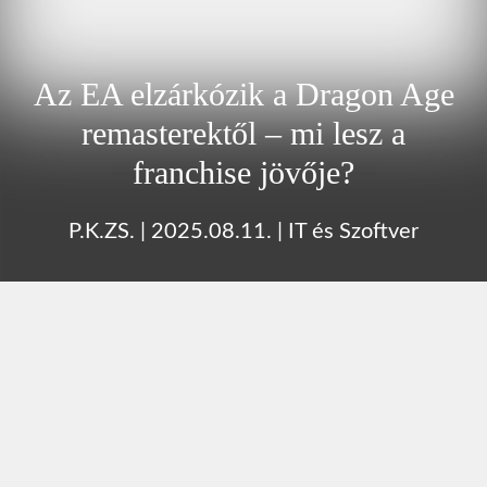
Az EA elzárkózik a Dragon Age
remasterektől – mi lesz a
franchise jövője?
P.K.ZS.
|
2025.08.11.
|
IT és Szoftver