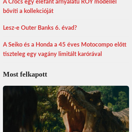
A Crocs egy elefánt árnyalatú ROY modellel
bővíti a kollekcióját
Lesz-e Outer Banks 6. évad?
A Seiko és a Honda a 45 éves Motocompo előtt
tiszteleg egy vagány limitált karórával
Most felkapott