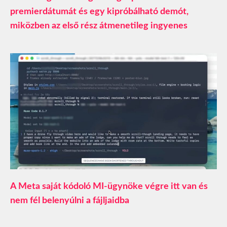
premierdátumát és egy kipróbálható demót,
miközben az első rész átmenetileg ingyenes
A Meta saját kódoló MI-ügynöke végre itt van és
nem fél belenyúlni a fájljaidba