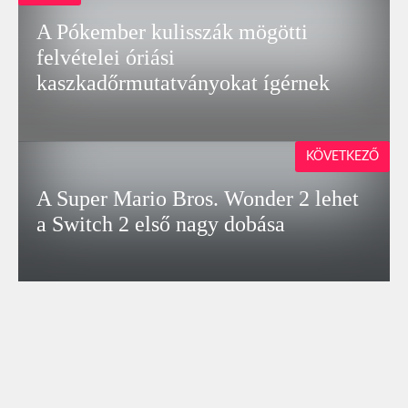
A Pókember kulisszák mögötti
felvételei óriási
kaszkadőrmutatványokat ígérnek
KÖVETKEZŐ
A Super Mario Bros. Wonder 2 lehet
a Switch 2 első nagy dobása