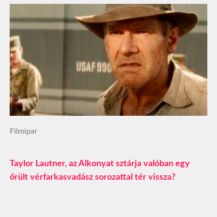
Filmipar
Taylor Lautner, az Alkonyat sztárja valóban egy
őrült vérfarkasvadász sorozattal tér vissza?